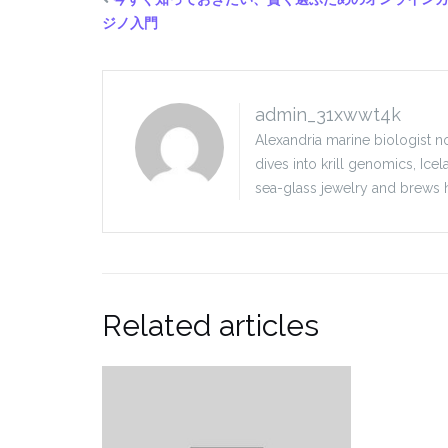
ジノ入門
admin_31xwwt4k
Alexandria marine biologist n
dives into krill genomics, Icel
sea-glass jewelry and brews h
Related articles