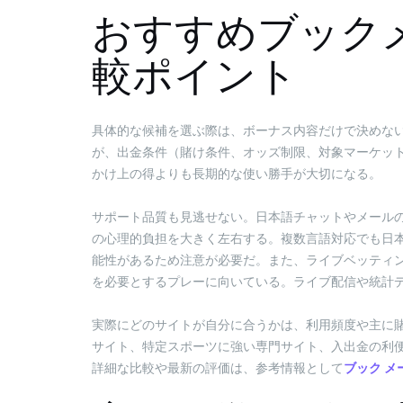
おすすめブック
較ポイント
具体的な候補を選ぶ際は、ボーナス内容だけで決めな
が、出金条件（賭け条件、オッズ制限、対象マーケッ
かけ上の得よりも長期的な使い勝手が大切になる。
サポート品質も見逃せない。日本語チャットやメール
の心理的負担を大きく左右する。複数言語対応でも日
能性があるため注意が必要だ。また、ライブベッティ
を必要とするプレーに向いている。ライブ配信や統計
実際にどのサイトが自分に合うかは、利用頻度や主に
サイト、特定スポーツに強い専門サイト、入出金の利
詳細な比較や最新の評価は、参考情報として
ブック メ