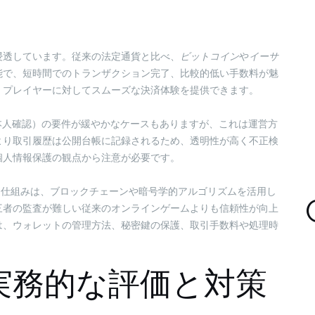
浸透しています。従来の法定通貨と比べ、
ビットコイン
や
イーサ
能で、短時間でのトランザクション完了、比較的低い手数料が魅
、プレイヤーに対してスムーズな決済体験を提供できます。
本人確認）の要件が緩やかなケースもありますが、これは運営方
より取引履歴は公開台帳に記録されるため、透明性が高く不正検
個人情報保護の観点から注意が必要です。
）と呼ばれる仕組みは、ブロックチェーンや暗号学的アルゴリズムを活用し
三者の監査が難しい従来のオンラインゲームよりも信頼性が向上
は、ウォレットの管理方法、秘密鍵の保護、取引手数料や処理時
実務的な評価と対策