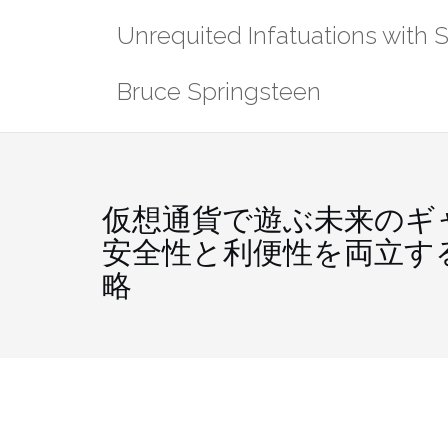
Skip
Unrequited Infatuations with 
to
content
Bruce Springsteen
仮想通貨で遊ぶ未来のギ
安全性と利便性を両立す
略