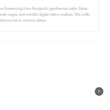
ow freelancing from Reykjavík’s geothermal cafés. Rania
andic sagas, and mindful digital-detox routines. She crafts
ibiscus tea in volcanic steam.
Next