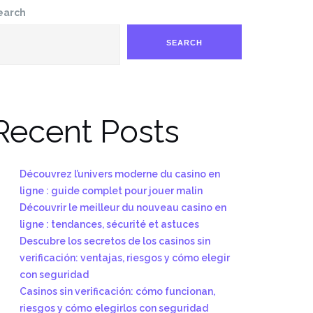
earch
SEARCH
Recent Posts
Découvrez l’univers moderne du casino en
ligne : guide complet pour jouer malin
Découvrir le meilleur du nouveau casino en
ligne : tendances, sécurité et astuces
Descubre los secretos de los casinos sin
verificación: ventajas, riesgos y cómo elegir
con seguridad
Casinos sin verificación: cómo funcionan,
riesgos y cómo elegirlos con seguridad