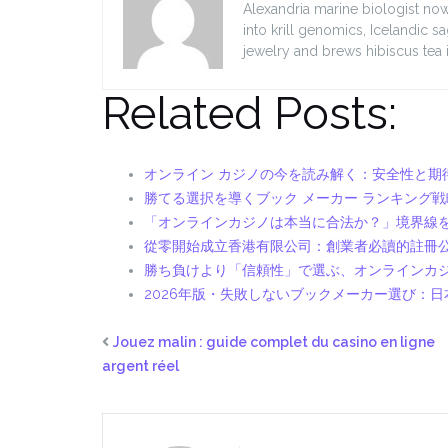
Alexandria marine biologist now
into krill genomics, Icelandic s
jewelry and brews hibiscus tea 
Related Posts:
オンライン カジノの今を読み解く：安全性と期
勝てる選択を導くブック メーカー ランキング
「オンラインカジノは本当に合法か？」境界線
從零開始成立香港有限公司：創業者必讀的註冊
勝ち負けより「信頼性」で選ぶ、オンラインカジ
2026年版・失敗しないブックメーカー選び：
Jouez malin : guide complet du casino en ligne
argent réel