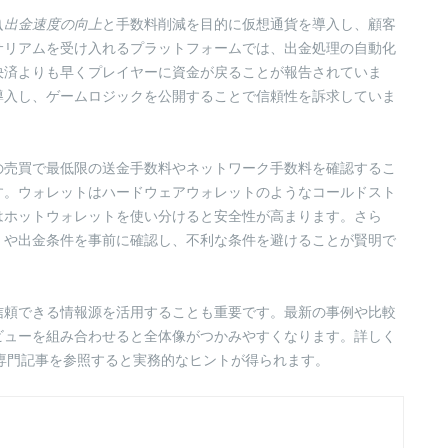
入出金速度の向上
と手数料削減を目的に仮想通貨を導入し、顧客
サリアムを受け入れるプラットフォームでは、出金処理の自動化
決済よりも早くプレイヤーに資金が戻ることが報告されていま
導入し、ゲームロジックを公開することで信頼性を訴求していま
の売買で最低限の送金手数料やネットワーク手数料を確認するこ
す。ウォレットはハードウェアウォレットのようなコールドスト
はホットウォレットを使い分けると安全性が高まります。さら
）や出金条件を事前に確認し、不利な条件を避けることが賢明で
信頼できる情報源を活用することも重要です。最新の事例や比較
ビューを組み合わせると全体像がつかみやすくなります。詳しく
専門記事を参照すると実務的なヒントが得られます。