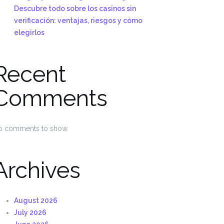
Descubre todo sobre los casinos sin
verificación: ventajas, riesgos y cómo
elegirlos
Recent
Comments
o comments to show.
Archives
August 2026
July 2026