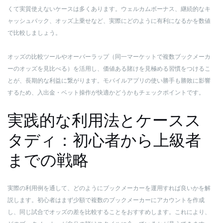
くて実質使えないケースは多くあります。ウェルカムボーナス、継続的なキ
ャッシュバック、オッズ上乗せなど、実際にどのように有利になるかを数値
で比較しましょう。
オッズの比較ツールやオーバーラップ（同一マーケットで複数ブックメーカ
ーのオッズを見比べる）を活用し、価値ある賭けを見極める習慣をつけるこ
とが、長期的な利益に繋がります。モバイルアプリの使い勝手も勝敗に影響
するため、入出金・ベット操作が快適かどうかもチェックポイントです。
実践的な利用法とケースス
タディ：初心者から上級者
までの戦略
実際の利用例を通して、どのようにブックメーカーを運用すれば良いかを解
説します。初心者はまず少額で複数のブックメーカーにアカウントを作成
し、同じ試合でオッズの差を比較することをおすすめします。これにより、