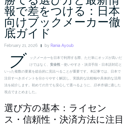
報で差をつける：日本
向けブックメーカー徹
底ガイド
February 21, 2026
by
Rania Ayoub
ブ
ックメーカー
を日本で利用する際、ただ単にオッズが高いだ
けではなく、
安全性
・使いやすさ・決済手段・日本語対応と
いった複数の要素を総合的に見比べることが重要です。本記事では、日本で
注目すべきポイントを分かりやすく解説し、実践的な比較軸や具体的な活用
法を紹介します。初めての方でも安心して選べるように、
日本市場
に適した
視点でまとめました。
選び方の基本：ライセン
ス・信頼性・決済方法に注目