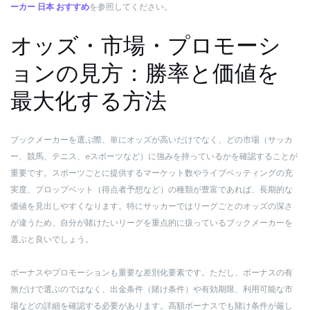
ーカー 日本 おすすめ
を参照してください。
オッズ・市場・プロモーシ
ョンの見方：勝率と価値を
最大化する方法
ブックメーカーを選ぶ際、単にオッズが高いだけでなく、どの市場（サッカ
ー、競馬、テニス、eスポーツなど）に強みを持っているかを確認することが
重要です。スポーツごとに提供するマーケット数やライブベッティングの充
実度、プロップベット（得点者予想など）の種類が豊富であれば、長期的な
価値を見出しやすくなります。特にサッカーではリーグごとのオッズの深さ
が違うため、自分が賭けたいリーグを重点的に扱っているブックメーカーを
選ぶと良いでしょう。
ボーナスやプロモーションも重要な差別化要素です。ただし、ボーナスの有
無だけで選ぶのではなく、出金条件（賭け条件）や有効期限、利用可能な市
場などの詳細を確認する必要があります。高額ボーナスでも賭け条件が厳し