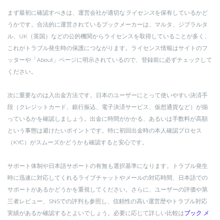
まず最初に確認すべきは、運営会社が適切な
ライセンス
を保有しているかど
うかです。合法的に運営されているブックメーカーは、マルタ、ジブラルタ
ル、UK（英国）などの公的機関からライセンスを取得していることが多く、
これがトラブル発生時の保護につながります。ライセンス情報はサイトのフ
ッターや「About」ページに明示されているので、登録前に必ずチェックして
ください。
次に重要なのは入出金方法です。日本のユーザーにとって使いやすい決済手
段（クレジットカード、銀行振込、電子決済サービス、仮想通貨など）が揃
っているかを確認しましょう。出金に時間がかかる、あるいは手数料が高額
という事態は避けたいポイントです。特に初回出金時の本人確認プロセス
（KYC）がスムーズかどうかも確認すると安心です。
サポート体制や日本語サポートの有無も選択基準になります。トラブル発生
時に迅速に対応してくれるライブチャットやメールの対応時間、日本語での
サポートがあるかどうかを重視してください。さらに、ユーザーの評価や第
三者レビュー、SNSでの評判も参照し、信頼性の高い運営歴やトラブル対応
実績があるか確認するとよいでしょう。必要に応じて詳しい比較は
ブック メ