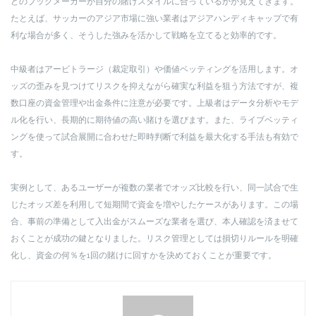
どのブックメーカーが自分の賭けスタイルに合っているかが見えてきます。
たとえば、サッカーのアジア市場に強い業者はアジアハンディキャップで有
利な場合が多く、そうした強みを活かして戦略を立てると効率的です。
中級者はアービトラージ（裁定取引）や価値ベッティングを活用します。オ
ッズの歪みを見つけてリスクを抑えながら確実な利益を狙う方法ですが、複
数口座の資金管理や出金条件に注意が必要です。上級者はデータ分析やモデ
ル化を行い、長期的に期待値の高い賭けを選びます。また、ライブベッティ
ングを使って試合展開に合わせた即時判断で利益を最大化する手法も有効で
す。
実例として、あるユーザーが複数の業者でオッズ比較を行い、同一試合で生
じたオッズ差を利用して短期間で資金を増やしたケースがあります。この場
合、事前の準備として入出金がスムーズな業者を選び、本人確認を済ませて
おくことが成功の鍵となりました。リスク管理としては損切りルールを明確
化し、資金の何％を1回の賭けに回すかを決めておくことが重要です。