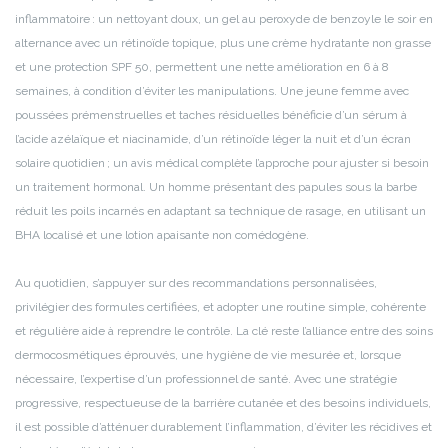
inflammatoire : un nettoyant doux, un gel au peroxyde de benzoyle le soir en
alternance avec un rétinoïde topique, plus une crème hydratante non grasse
et une protection SPF 50, permettent une nette amélioration en 6 à 8
semaines, à condition d’éviter les manipulations. Une jeune femme avec
poussées prémenstruelles et taches résiduelles bénéficie d’un sérum à
l’acide azélaïque et niacinamide, d’un rétinoïde léger la nuit et d’un écran
solaire quotidien ; un avis médical complète l’approche pour ajuster si besoin
un traitement hormonal. Un homme présentant des papules sous la barbe
réduit les poils incarnés en adaptant sa technique de rasage, en utilisant un
BHA localisé et une lotion apaisante non comédogène.
Au quotidien, s’appuyer sur des recommandations personnalisées,
privilégier des formules certifiées, et adopter une routine simple, cohérente
et régulière aide à reprendre le contrôle. La clé reste l’alliance entre des soins
dermocosmétiques éprouvés, une hygiène de vie mesurée et, lorsque
nécessaire, l’expertise d’un professionnel de santé. Avec une stratégie
progressive, respectueuse de la barrière cutanée et des besoins individuels,
il est possible d’atténuer durablement l’inflammation, d’éviter les récidives et