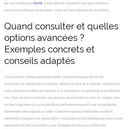
de soins dédiés à l’
Acné
, il est utile de s’orienter vers des solutions
dermocosmétiques éprouvées, sûres et bien tolérées au quotidien.
Quand consulter et quelles
options avancées ?
Exemples concrets et
conseils adaptés
Une prise en charge professionnelle s’impose lorsque l’acné est
douloureuse, laisse des cicatrices, s’étend au dos et au thorax, résiste aux
soins dermocosmétiques après 8 à 12 semaines, ou perturbe la qualité de
vie. Chez la femme adulte, des lésions récidivantes au bas du visage, des
cycles irréguliers ou une pilosité accentuée évoquent une composante
hormonale nécessitant un bilan. Certaines options médicales existent :
rétinoïdes topiques sur prescription, associations d’antibiotiques locaux avec
peroxyde de benzoyle (dans une stratégie limitée pour éviter les