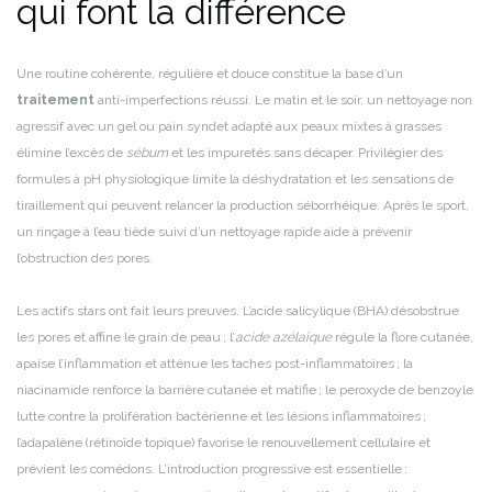
qui font la différence
Une routine cohérente, régulière et douce constitue la base d’un
traitement
anti-imperfections réussi. Le matin et le soir, un nettoyage non
agressif avec un gel ou pain syndet adapté aux peaux mixtes à grasses
élimine l’excès de
sébum
et les impuretés sans décaper. Privilégier des
formules à pH physiologique limite la déshydratation et les sensations de
tiraillement qui peuvent relancer la production séborrhéique. Après le sport,
un rinçage à l’eau tiède suivi d’un nettoyage rapide aide à prévenir
l’obstruction des pores.
Les actifs stars ont fait leurs preuves. L’acide salicylique (BHA) désobstrue
les pores et affine le grain de peau ; l’
acide azélaïque
régule la flore cutanée,
apaise l’inflammation et atténue les taches post-inflammatoires ; la
niacinamide renforce la barrière cutanée et matifie ; le peroxyde de benzoyle
lutte contre la prolifération bactérienne et les lésions inflammatoires ;
l’adapalène (rétinoïde topique) favorise le renouvellement cellulaire et
prévient les comédons. L’introduction progressive est essentielle :