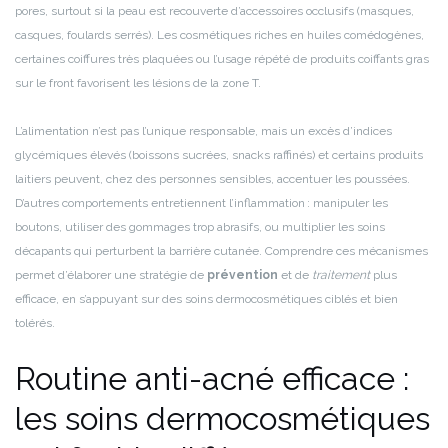
pores, surtout si la peau est recouverte d’accessoires occlusifs (masques,
casques, foulards serrés). Les cosmétiques riches en huiles comédogènes,
certaines coiffures très plaquées ou l’usage répété de produits coiffants gras
sur le front favorisent les lésions de la zone T.
L’alimentation n’est pas l’unique responsable, mais un excès d’indices
glycémiques élevés (boissons sucrées, snacks raffinés) et certains produits
laitiers peuvent, chez des personnes sensibles, accentuer les poussées.
D’autres comportements entretiennent l’inflammation : manipuler les
boutons, utiliser des gommages trop abrasifs, ou multiplier les soins
décapants qui perturbent la barrière cutanée. Comprendre ces mécanismes
permet d’élaborer une stratégie de
prévention
et de
traitement
plus
efficace, en s’appuyant sur des soins dermocosmétiques ciblés et bien
tolérés.
Routine anti-acné efficace :
les soins dermocosmétiques