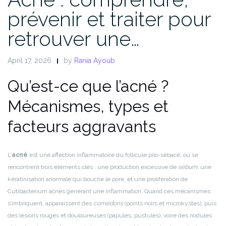
prévenir et traiter pour
retrouver une…
April 17, 2026
by
Rania Ayoub
Qu’est-ce que l’acné ?
Mécanismes, types et
facteurs aggravants
L’
acné
est une affection inflammatoire du follicule pilo-sébacé, où se
rencontrent trois éléments clés : une production excessive de
sébum
, une
kératinisation anormale qui bouche le pore, et une prolifération de
Cutibacterium acnes générant une inflammation. Quand ces mécanismes
s’imbriquent, apparaissent des
comédons
(points noirs et microkystes), puis
des lésions rouges et douloureuses (papules, pustules), voire des nodules