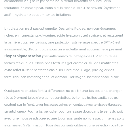
commencer 2 à 3 soirs par semaine, alterner les actifs et surveiller la
tolérance. En cas de peau sensible, la technique du “sandwich” (hydratant –
actif – hydratant) peut limiter les irritations.
L’hydratation n’est pas optionnelle. Des soins fluides, non comédogènes,
riches en humectants (glycérine, acide hyaluronique) apaisent et restaurent
la barrière cutanée. Le jour, une protection solaire large spectre SPF 50 est
indispensable, d’autant plus sous un ensoleillement soutenu : elle prévient
l’
hyperpigmentation
post-inflammatoire, protège des UV et limite les
taches résiduelles. Choisir des textures gel-crème ou fluides matifiantes
évite l’effet luisant par fortes chaleurs. Côté maquillage, privilégier des
formules “non comédogènes” et démaquiller soigneusement chaque soir.
Quelques habitudes font la différence : ne pas triturer les boutons, changer
régulièrement taies d’oreiller et serviettes, éviter les huiles capillaires qui
coulent sur le front, laver les accessoires en contact avec le visage (brosses,
smartphones). Pour la barbe, opter pour un rasage doux dans le sens du poil,
avec une mousse adaptée et une lotion apaisante non grasse, limite les poils
incarnés et l’inflammation. Pour des conseils ciblés et une sélection pointue