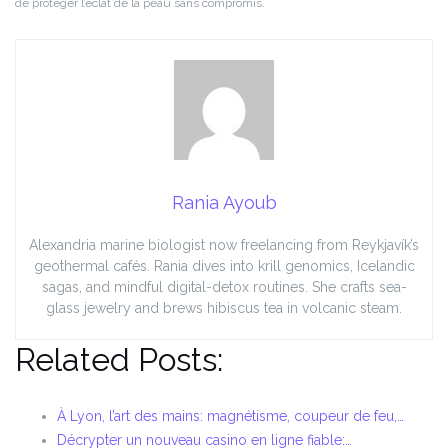
de protéger l’éclat de la peau sans compromis.
Rania Ayoub
Alexandria marine biologist now freelancing from Reykjavík’s
geothermal cafés. Rania dives into krill genomics, Icelandic
sagas, and mindful digital-detox routines. She crafts sea-
glass jewelry and brews hibiscus tea in volcanic steam.
Related Posts:
À Lyon, l’art des mains: magnétisme, coupeur de feu,…
Décrypter un nouveau casino en ligne fiable:…