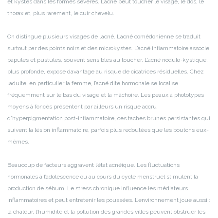
et kystes dans les formes sévères. L’acné peut toucher le visage, le dos, le
thorax et, plus rarement, le cuir chevelu.
On distingue plusieurs visages de l’acné. L’acné comédonienne se traduit
surtout par des points noirs et des microkystes. L’acné inflammatoire associe
papules et pustules, souvent sensibles au toucher. L’acné nodulo-kystique,
plus profonde, expose davantage au risque de cicatrices résiduelles. Chez
l’adulte, en particulier la femme, l’acné dite hormonale se localise
fréquemment sur le bas du visage et la mâchoire. Les peaux à phototypes
moyens à foncés présentent par ailleurs un risque accru
d’hyperpigmentation post-inflammatoire, ces taches brunes persistantes qui
suivent la lésion inflammatoire, parfois plus redoutées que les boutons eux-
mêmes.
Beaucoup de facteurs aggravent l’état acnéique. Les fluctuations
hormonales à l’adolescence ou au cours du cycle menstruel stimulent la
production de sébum. Le stress chronique influence les médiateurs
inflammatoires et peut entretenir les poussées. L’environnement joue aussi :
la chaleur, l’humidité et la pollution des grandes villes peuvent obstruer les