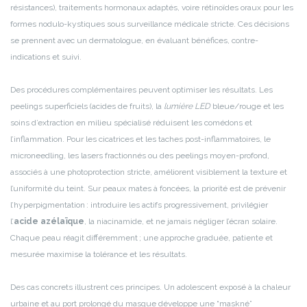
résistances), traitements hormonaux adaptés, voire rétinoïdes oraux pour les
formes nodulo-kystiques sous surveillance médicale stricte. Ces décisions
se prennent avec un dermatologue, en évaluant bénéfices, contre-
indications et suivi.
Des procédures complémentaires peuvent optimiser les résultats. Les
peelings superficiels (acides de fruits), la
lumière LED
bleue/rouge et les
soins d’extraction en milieu spécialisé réduisent les comédons et
l’inflammation. Pour les cicatrices et les taches post-inflammatoires, le
microneedling, les lasers fractionnés ou des peelings moyen-profond,
associés à une photoprotection stricte, améliorent visiblement la texture et
l’uniformité du teint. Sur peaux mates à foncées, la priorité est de prévenir
l’hyperpigmentation : introduire les actifs progressivement, privilégier
l’
acide azélaïque
, la niacinamide, et ne jamais négliger l’écran solaire.
Chaque peau réagit différemment ; une approche graduée, patiente et
mesurée maximise la tolérance et les résultats.
Des cas concrets illustrent ces principes. Un adolescent exposé à la chaleur
urbaine et au port prolongé du masque développe une “maskné”