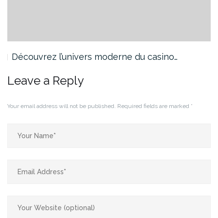
Découvrez l’univers moderne du casino…
Leave a Reply
Your email address will not be published.
Required fields are marked
*