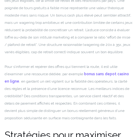
des jeux éligibles, de la limite de retrait et des restrictions par pays. Une
poignée de tours gratuits à faible mise représente une valeur théorique
modeste mais sans risque. Un bonus cash plus élevé peut sembler attractif,
mais un wagering trop ambitieux et une contribution limitée de certains jeux
réduisent la probabilité de concrétiser un retrait. L’astuce consiste à évaluer
l’offre au-delà de son intitulé marketing et à comparer le ratio “effort de mise
/ plafond de retrait”. Une structure raisonnable (wagering de 20x à 35x, jeux
variés éligibles, cap de retrait correct) indique souvent un bon équilibre.
Pour s’informer et repérer des offres qui tiennent la route, il est utile
d’examiner une ressource dédiée, par exemple
bonus sans depot casino
en ligne
, en gardant un œil vigilent sur la fiabilité des opérateurs, la clarté
des règles et la présence d’une licence reconnue. Les meilleurs indices de
crédibilité? Des conditions transparentes, un service client réactif et des
délais de paiement affichés et respectés. En combinant ces critères, il
devient plus simple de distinguer un bonus réellement généreux d’une
proposition séduisante en surface mais contraignante dans les faits.
Stratégies pour maximiser