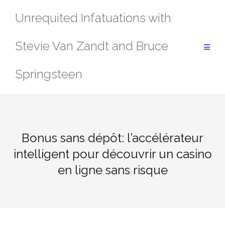
Skip
Unrequited Infatuations with
to
content
Stevie Van Zandt and Bruce
Springsteen
Bonus sans dépôt: l’accélérateur
intelligent pour découvrir un casino
en ligne sans risque