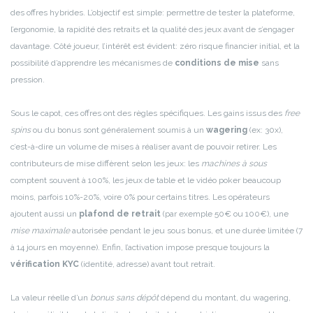
des offres hybrides. L’objectif est simple: permettre de tester la plateforme,
l’ergonomie, la rapidité des retraits et la qualité des jeux avant de s’engager
davantage. Côté joueur, l’intérêt est évident: zéro risque financier initial, et la
possibilité d’apprendre les mécanismes de
conditions de mise
sans
pression.
Sous le capot, ces offres ont des règles spécifiques. Les gains issus des
free
spins
ou du bonus sont généralement soumis à un
wagering
(ex: 30x),
c’est-à-dire un volume de mises à réaliser avant de pouvoir retirer. Les
contributeurs de mise diffèrent selon les jeux: les
machines à sous
comptent souvent à 100%, les jeux de table et le vidéo poker beaucoup
moins, parfois 10%-20%, voire 0% pour certains titres. Les opérateurs
ajoutent aussi un
plafond de retrait
(par exemple 50€ ou 100€), une
mise maximale
autorisée pendant le jeu sous bonus, et une durée limitée (7
à 14 jours en moyenne). Enfin, l’activation impose presque toujours la
vérification KYC
(identité, adresse) avant tout retrait.
La valeur réelle d’un
bonus sans dépôt
dépend du montant, du wagering,