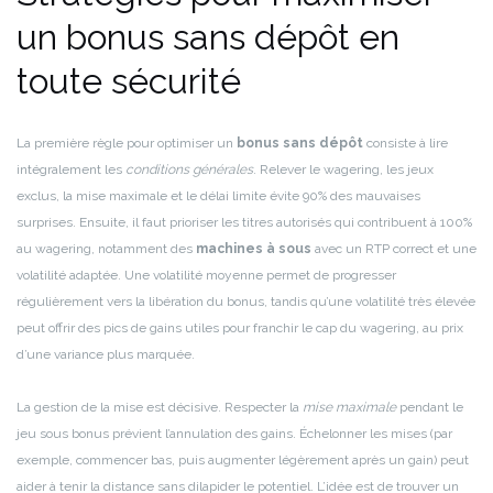
un bonus sans dépôt en
toute sécurité
La première règle pour optimiser un
bonus sans dépôt
consiste à lire
intégralement les
conditions générales
. Relever le wagering, les jeux
exclus, la mise maximale et le délai limite évite 90% des mauvaises
surprises. Ensuite, il faut prioriser les titres autorisés qui contribuent à 100%
au wagering, notamment des
machines à sous
avec un RTP correct et une
volatilité adaptée. Une volatilité moyenne permet de progresser
régulièrement vers la libération du bonus, tandis qu’une volatilité très élevée
peut offrir des pics de gains utiles pour franchir le cap du wagering, au prix
d’une variance plus marquée.
La gestion de la mise est décisive. Respecter la
mise maximale
pendant le
jeu sous bonus prévient l’annulation des gains. Échelonner les mises (par
exemple, commencer bas, puis augmenter légèrement après un gain) peut
aider à tenir la distance sans dilapider le potentiel. L’idée est de trouver un