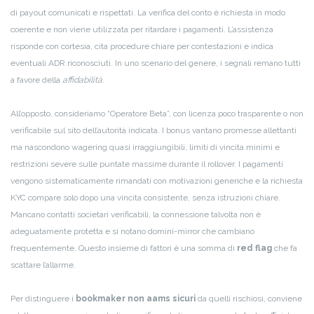
di payout comunicati e rispettati. La verifica del conto è richiesta in modo
coerente e non viene utilizzata per ritardare i pagamenti. L’assistenza
risponde con cortesia, cita procedure chiare per contestazioni e indica
eventuali ADR riconosciuti. In uno scenario del genere, i segnali remano tutti
a favore della
affidabilità
.
All’opposto, consideriamo “Operatore Beta”, con licenza poco trasparente o non
verificabile sul sito dell’autorità indicata. I bonus vantano promesse allettanti
ma nascondono wagering quasi irraggiungibili, limiti di vincita minimi e
restrizioni severe sulle puntate massime durante il rollover. I pagamenti
vengono sistematicamente rimandati con motivazioni generiche e la richiesta
KYC compare solo dopo una vincita consistente, senza istruzioni chiare.
Mancano contatti societari verificabili, la connessione talvolta non è
adeguatamente protetta e si notano domini-mirror che cambiano
frequentemente. Questo insieme di fattori è una somma di
red flag
che fa
scattare l’allarme.
Per distinguere i
bookmaker non aams sicuri
da quelli rischiosi, conviene