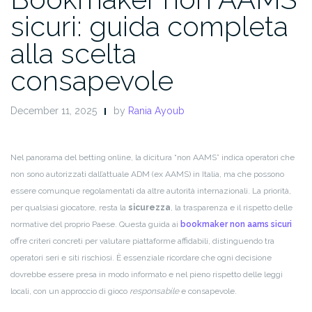
sicuri: guida completa
alla scelta
consapevole
December 11, 2025
by
Rania Ayoub
Nel panorama del betting online, la dicitura “non AAMS” indica operatori che
non sono autorizzati dall’attuale ADM (ex AAMS) in Italia, ma che possono
essere comunque regolamentati da altre autorità internazionali. La priorità,
per qualsiasi giocatore, resta la
sicurezza
, la trasparenza e il rispetto delle
normative del proprio Paese. Questa guida ai
bookmaker non aams sicuri
offre criteri concreti per valutare piattaforme affidabili, distinguendo tra
operatori seri e siti rischiosi. È essenziale ricordare che ogni decisione
dovrebbe essere presa in modo informato e nel pieno rispetto delle leggi
locali, con un approccio di gioco
responsabile
e consapevole.