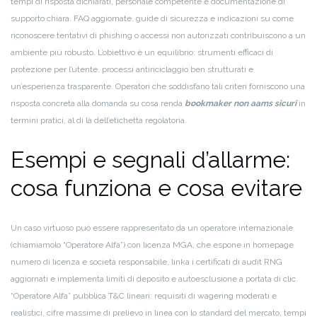
tempi di risposta dichiarati, personale competente e documentazione di
supporto chiara. FAQ aggiornate, guide di sicurezza e indicazioni su come
riconoscere tentativi di phishing o accessi non autorizzati contribuiscono a un
ambiente più robusto. L’obiettivo è un equilibrio: strumenti efficaci di
protezione per l’utente, processi antiriciclaggio ben strutturati e
un’esperienza trasparente. Operatori che soddisfano tali criteri forniscono una
risposta concreta alla domanda su cosa renda
bookmaker non aams sicuri
in
termini pratici, al di là dell’etichetta regolatoria.
Esempi e segnali d’allarme:
cosa funziona e cosa evitare
Un caso virtuoso può essere rappresentato da un operatore internazionale
(chiamiamolo “Operatore Alfa”) con licenza MGA, che espone in homepage
numero di licenza e società responsabile, linka i certificati di audit RNG
aggiornati e implementa limiti di deposito e autoesclusione a portata di clic.
“Operatore Alfa” pubblica T&C lineari: requisiti di wagering moderati e
realistici, cifre massime di prelievo in linea con lo standard del mercato, tempi