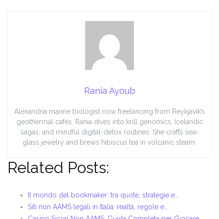
Rania Ayoub
Alexandria marine biologist now freelancing from Reykjavík’s
geothermal cafés. Rania dives into krill genomics, Icelandic
sagas, and mindful digital-detox routines. She crafts sea-
glass jewelry and brews hibiscus tea in volcanic steam.
Related Posts:
Il mondo del bookmaker: tra quote, strategie e…
Siti non AAMS legali in Italia: realtà, regole e…
Casino Sicuri Non AAMS: Guida Completa per Giocare…