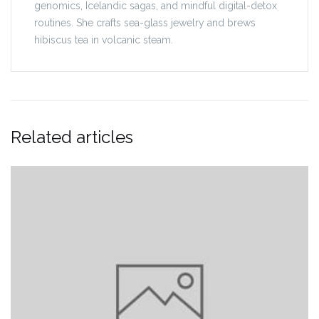
genomics, Icelandic sagas, and mindful digital-detox
routines. She crafts sea-glass jewelry and brews
hibiscus tea in volcanic steam.
Related articles