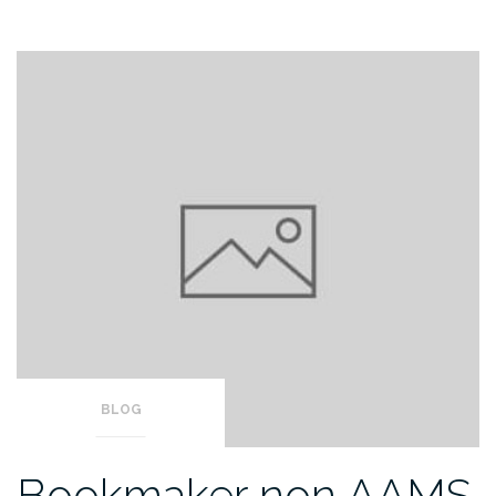
BLOG
Bookmaker non AAMS