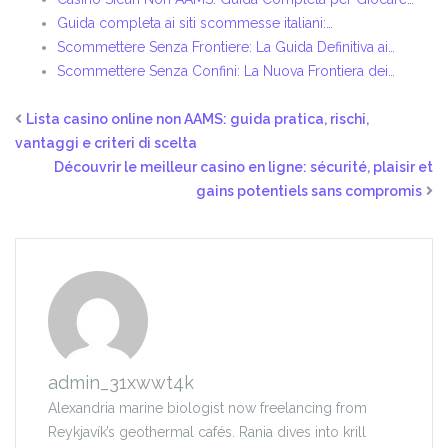
Guida completa ai siti scommesse italiani:…
Scommettere Senza Frontiere: La Guida Definitiva ai…
Scommettere Senza Confini: La Nuova Frontiera dei…
Lista casino online non AAMS: guida pratica, rischi,
vantaggi e criteri di scelta
Découvrir le meilleur casino en ligne: sécurité, plaisir et
gains potentiels sans compromis
admin_31xwwt4k
Alexandria marine biologist now freelancing from
Reykjavík’s geothermal cafés. Rania dives into krill