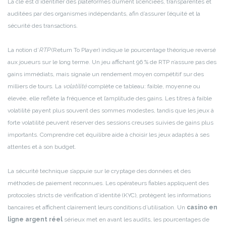
La clé est d’identifier des plateformes dûment licenciées, transparentes et
auditées par des organismes indépendants, afin d’assurer l’équité et la
sécurité des transactions.
La notion d’
RTP
(Return To Player) indique le pourcentage théorique reversé
aux joueurs sur le long terme. Un jeu affichant 96 % de RTP n’assure pas des
gains immédiats, mais signale un rendement moyen compétitif sur des
milliers de tours. La
volatilité
complète ce tableau: faible, moyenne ou
élevée, elle reflète la fréquence et l’amplitude des gains. Les titres à faible
volatilité payent plus souvent des sommes modestes, tandis que les jeux à
forte volatilité peuvent réserver des sessions creuses suivies de gains plus
importants. Comprendre cet équilibre aide à choisir les jeux adaptés à ses
attentes et à son budget.
La sécurité technique s’appuie sur le cryptage des données et des
méthodes de paiement reconnues. Les opérateurs fiables appliquent des
protocoles stricts de vérification d’identité (KYC), protègent les informations
bancaires et affichent clairement leurs conditions d’utilisation. Un
casino en
ligne argent réel
sérieux met en avant les audits, les pourcentages de