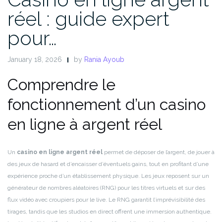
réel : guide expert
pour…
January 18, 2026
by
Rania Ayoub
Comprendre le
fonctionnement d’un casino
en ligne à argent réel
Un
casino en ligne argent réel
permet de déposer de l’argent, de jouer à
des jeux de hasard et d’encaisser d’éventuels gains, tout en profitant d’une
expérience proche d’un établissement physique. Les jeux reposent sur un
générateur de nombres aléatoires (RNG) pour les titres virtuels et sur des
flux vidéo avec croupiers pour le live. Le RNG garantit l’imprévisibilité des
tirages, tandis que les studios en direct offrent une immersion authentique.