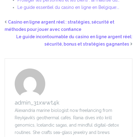
Protéger les personnes et les biens : la maîtrise du…
Le guide essentiel du casino en ligne en Belgique:…
Casino en ligne argent réel : stratégies, sécurité et
méthodes pour jouer avec confiance
Le guide incontournable du casino en ligne argent réel:
sécurité, bonus et stratégies gagnantes
admin_31xwwt4k
Alexandria marine biologist now freelancing from
Reykjavík’s geothermal cafés. Rania dives into krill
genomics, Icelandic sagas, and mindful digital-detox
routines. She crafts sea-glass jewelry and brews