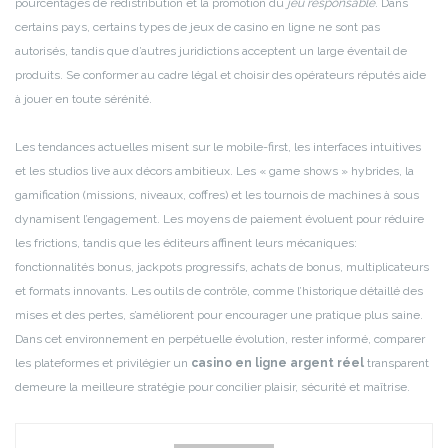
pourcentages de redistribution et la promotion du
jeu responsable
. Dans
certains pays, certains types de jeux de casino en ligne ne sont pas
autorisés, tandis que d’autres juridictions acceptent un large éventail de
produits. Se conformer au cadre légal et choisir des opérateurs réputés aide
à jouer en toute sérénité.
Les tendances actuelles misent sur le mobile-first, les interfaces intuitives
et les studios live aux décors ambitieux. Les « game shows » hybrides, la
gamification (missions, niveaux, coffres) et les tournois de machines à sous
dynamisent l’engagement. Les moyens de paiement évoluent pour réduire
les frictions, tandis que les éditeurs affinent leurs mécaniques:
fonctionnalités bonus, jackpots progressifs, achats de bonus, multiplicateurs
et formats innovants. Les outils de contrôle, comme l’historique détaillé des
mises et des pertes, s’améliorent pour encourager une pratique plus saine.
Dans cet environnement en perpétuelle évolution, rester informé, comparer
les plateformes et privilégier un
casino en ligne argent réel
transparent
demeure la meilleure stratégie pour concilier plaisir, sécurité et maîtrise.