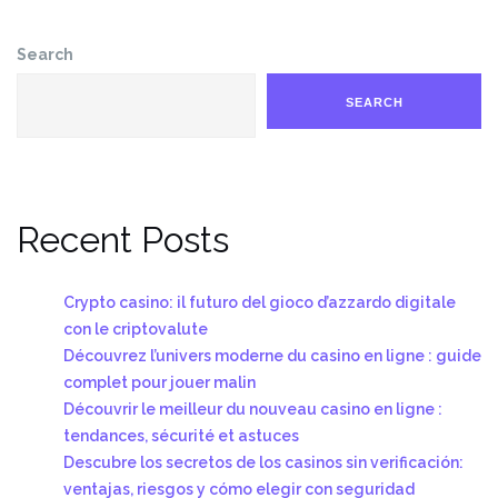
Search
SEARCH
Recent Posts
Crypto casino: il futuro del gioco d’azzardo digitale
con le criptovalute
Découvrez l’univers moderne du casino en ligne : guide
complet pour jouer malin
Découvrir le meilleur du nouveau casino en ligne :
tendances, sécurité et astuces
Descubre los secretos de los casinos sin verificación:
ventajas, riesgos y cómo elegir con seguridad