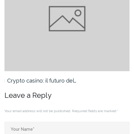
Crypto casino: il futuro del…
Leave a Reply
Your email address will not be published.
Required fields are marked
*