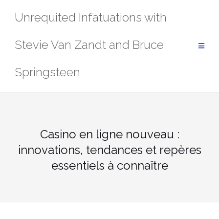
Skip
Unrequited Infatuations with
to
content
Stevie Van Zandt and Bruce
Springsteen
Casino en ligne nouveau :
innovations, tendances et repères
essentiels à connaître