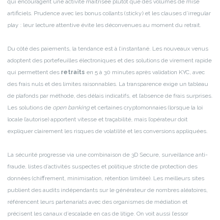
qui encouragent une activité maîtrisée plutôt que des volumes de mise
artificiels. Prudence avec les bonus collants (sticky) et les clauses d’irregular
play : leur lecture attentive évite les déconvenues au moment du retrait.
Du côté des paiements, la tendance est à l’instantané. Les nouveaux venus
adoptent des portefeuilles électroniques et des solutions de virement rapide
qui permettent des
retraits
en 5 à 30 minutes après validation KYC, avec
des frais nuls et des limites raisonnables. La transparence exige un tableau
de plafonds par méthode, des délais indicatifs, et l’absence de frais surprises.
Les solutions de
open banking
et certaines cryptomonnaies (lorsque la loi
locale l’autorise) apportent vitesse et traçabilité, mais l’opérateur doit
expliquer clairement les risques de volatilité et les conversions appliquées.
La sécurité progresse via une combinaison de 3D Secure, surveillance anti-
fraude, listes d’activités suspectes et politique stricte de protection des
données (chiffrement, minimisation, rétention limitée). Les meilleurs sites
publient des audits indépendants sur le générateur de nombres aléatoires,
référencent leurs partenariats avec des organismes de médiation et
précisent les canaux d’escalade en cas de litige. On voit aussi l’essor