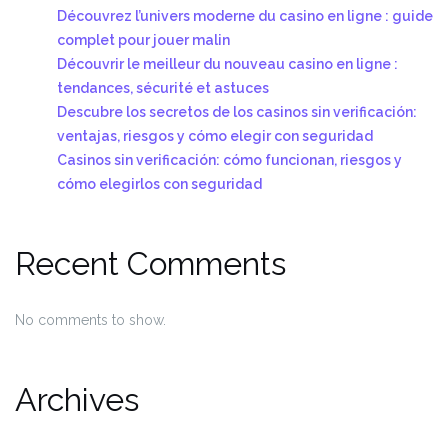
Découvrez l’univers moderne du casino en ligne : guide
complet pour jouer malin
Découvrir le meilleur du nouveau casino en ligne :
tendances, sécurité et astuces
Descubre los secretos de los casinos sin verificación:
ventajas, riesgos y cómo elegir con seguridad
Casinos sin verificación: cómo funcionan, riesgos y
cómo elegirlos con seguridad
Recent Comments
No comments to show.
Archives