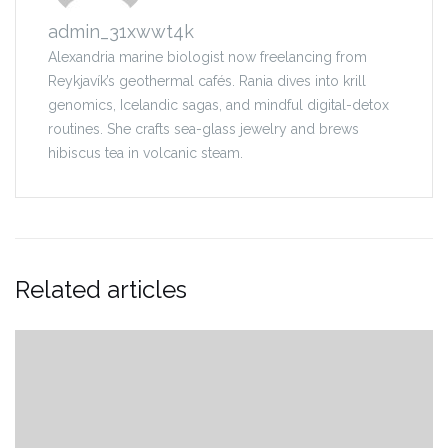
admin_31xwwt4k
Alexandria marine biologist now freelancing from
Reykjavík’s geothermal cafés. Rania dives into krill
genomics, Icelandic sagas, and mindful digital-detox
routines. She crafts sea-glass jewelry and brews
hibiscus tea in volcanic steam.
Related articles