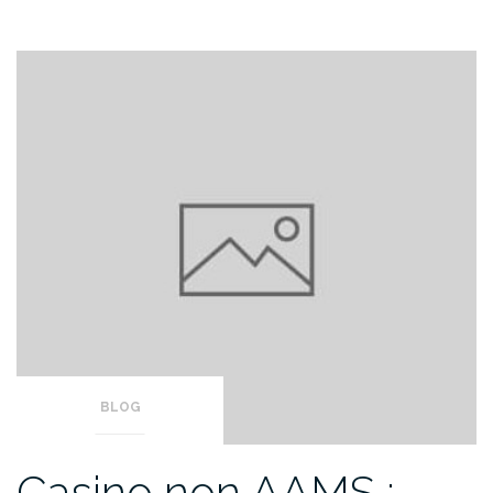
BLOG
Casino non AAMS :