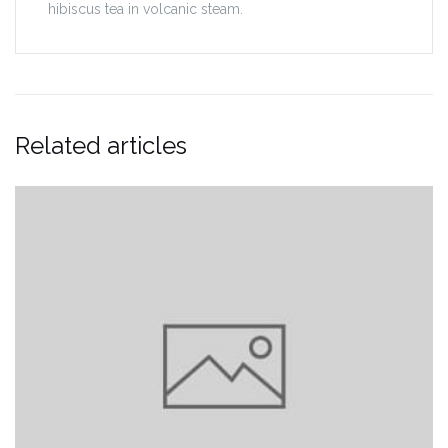
hibiscus tea in volcanic steam.
Related articles