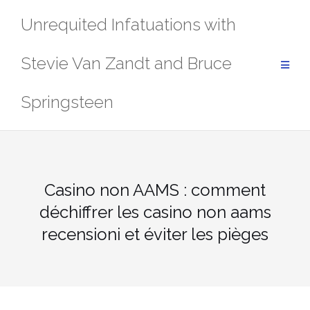
Skip
Unrequited Infatuations with
to
content
Stevie Van Zandt and Bruce
Springsteen
Casino non AAMS : comment
déchiffrer les casino non aams
recensioni et éviter les pièges