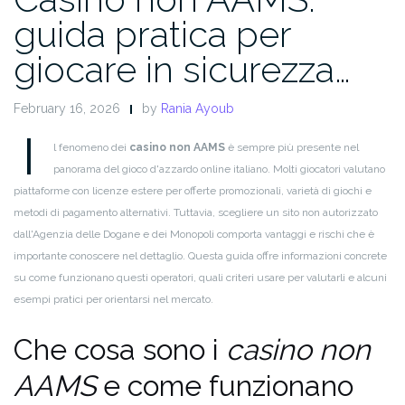
guida pratica per
giocare in sicurezza…
February 16, 2026
by
Rania Ayoub
I
l fenomeno dei
casino non AAMS
è sempre più presente nel
panorama del gioco d'azzardo online italiano. Molti giocatori valutano
piattaforme con licenze estere per offerte promozionali, varietà di giochi e
metodi di pagamento alternativi. Tuttavia, scegliere un sito non autorizzato
dall'Agenzia delle Dogane e dei Monopoli comporta vantaggi e rischi che è
importante conoscere nel dettaglio. Questa guida offre informazioni concrete
su come funzionano questi operatori, quali criteri usare per valutarli e alcuni
esempi pratici per orientarsi nel mercato.
Che cosa sono i
casino non
AAMS
e come funzionano