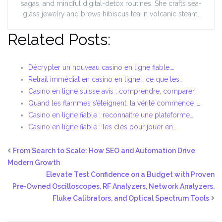
sagas, and mindful digital-detox routines. She crafts sea-
glass jewelry and brews hibiscus tea in volcanic steam.
Related Posts:
Décrypter un nouveau casino en ligne fiable:…
Retrait immédiat en casino en ligne : ce que les…
Casino en ligne suisse avis : comprendre, comparer…
Quand les flammes s’éteignent, la vérité commence :…
Casino en ligne fiable : reconnaître une plateforme…
Casino en ligne fiable : les clés pour jouer en…
From Search to Scale: How SEO and Automation Drive
Modern Growth
Elevate Test Confidence on a Budget with Proven
Pre‑Owned Oscilloscopes, RF Analyzers, Network Analyzers,
Fluke Calibrators, and Optical Spectrum Tools