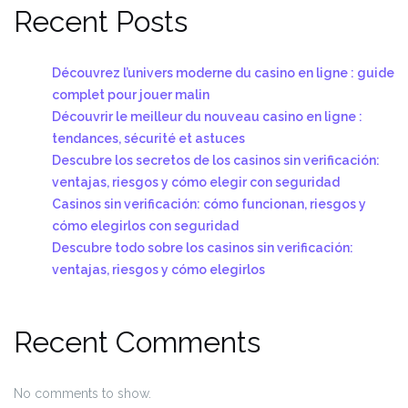
Recent Posts
Découvrez l’univers moderne du casino en ligne : guide
complet pour jouer malin
Découvrir le meilleur du nouveau casino en ligne :
tendances, sécurité et astuces
Descubre los secretos de los casinos sin verificación:
ventajas, riesgos y cómo elegir con seguridad
Casinos sin verificación: cómo funcionan, riesgos y
cómo elegirlos con seguridad
Descubre todo sobre los casinos sin verificación:
ventajas, riesgos y cómo elegirlos
Recent Comments
No comments to show.