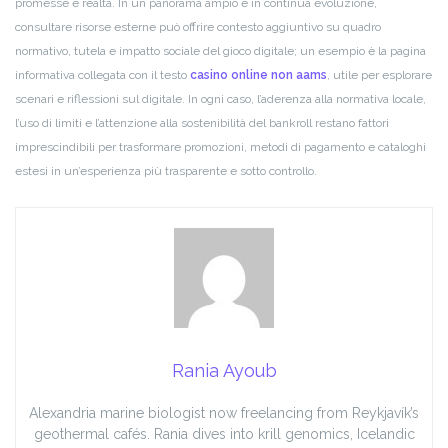
promesse e realtà. In un panorama ampio e in continua evoluzione,
consultare risorse esterne può offrire contesto aggiuntivo su quadro
normativo, tutela e impatto sociale del gioco digitale; un esempio è la pagina
informativa collegata con il testo
casino online non aams
, utile per esplorare
scenari e riflessioni sul digitale. In ogni caso, l’aderenza alla normativa locale,
l’uso di limiti e l’attenzione alla sostenibilità del bankroll restano fattori
imprescindibili per trasformare promozioni, metodi di pagamento e cataloghi
estesi in un’esperienza più trasparente e sotto controllo.
Rania Ayoub
Alexandria marine biologist now freelancing from Reykjavík’s
geothermal cafés. Rania dives into krill genomics, Icelandic