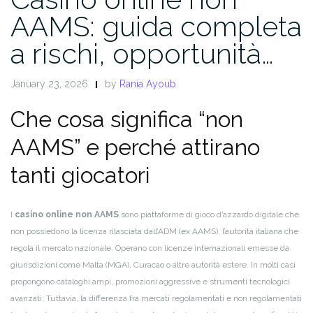
AAMS: guida completa
a rischi, opportunità…
January 23, 2026
by
Rania Ayoub
Che cosa significa “non
AAMS” e perché attirano
tanti giocatori
I
casino online non AAMS
sono piattaforme di gioco d’azzardo digitale che
non possiedono la licenza rilasciata dall’ADM (ex AAMS), l’autorità italiana che
regola il mercato nazionale. Operano con licenze internazionali emesse da
giurisdizioni come Malta (MGA), Curacao o altre autorità estere. In molti casi
propongono cataloghi ampi, promozioni aggressive e strumenti tecnologici
avanzati. Tuttavia, la differenza fra mercati regolamentati e non regolamentati