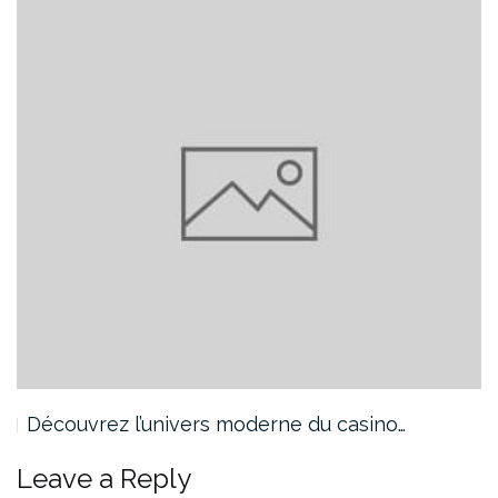
Découvrez l’univers moderne du casino…
Leave a Reply