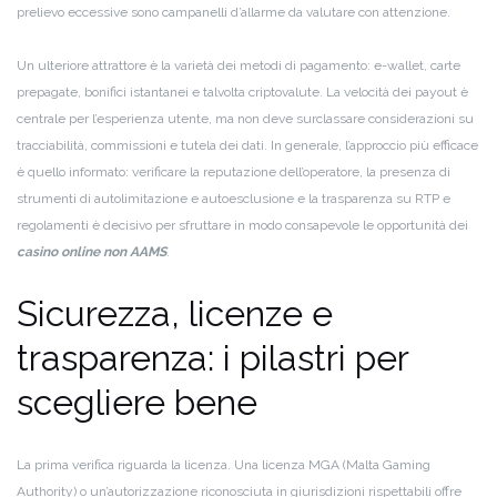
prelievo eccessive sono campanelli d’allarme da valutare con attenzione.
Un ulteriore attrattore è la varietà dei metodi di pagamento: e-wallet, carte
prepagate, bonifici istantanei e talvolta criptovalute. La velocità dei payout è
centrale per l’esperienza utente, ma non deve surclassare considerazioni su
tracciabilità, commissioni e tutela dei dati. In generale, l’approccio più efficace
è quello informato: verificare la reputazione dell’operatore, la presenza di
strumenti di autolimitazione e autoesclusione e la trasparenza su RTP e
regolamenti è decisivo per sfruttare in modo consapevole le opportunità dei
casino online non AAMS
.
Sicurezza, licenze e
trasparenza: i pilastri per
scegliere bene
La prima verifica riguarda la licenza. Una licenza MGA (Malta Gaming
Authority) o un’autorizzazione riconosciuta in giurisdizioni rispettabili offre