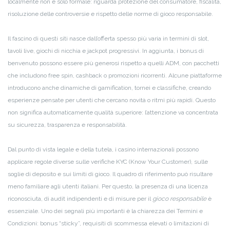
localmente non è solo formale: riguarda protezione del consumatore, fiscalità,
risoluzione delle controversie e rispetto delle norme di gioco responsabile.
Il fascino di questi siti nasce dall’offerta spesso più varia in termini di slot,
tavoli live, giochi di nicchia e jackpot progressivi. In aggiunta, i bonus di
benvenuto possono essere più generosi rispetto a quelli ADM, con pacchetti
che includono free spin, cashback o promozioni ricorrenti. Alcune piattaforme
introducono anche dinamiche di gamification, tornei e classifiche, creando
esperienze pensate per utenti che cercano novità o ritmi più rapidi. Questo
non significa automaticamente qualità superiore: l’attenzione va concentrata
su sicurezza, trasparenza e responsabilità.
Dal punto di vista legale e della tutela, i casino internazionali possono
applicare regole diverse sulle verifiche KYC (Know Your Customer), sulle
soglie di deposito e sui limiti di gioco. Il quadro di riferimento può risultare
meno familiare agli utenti italiani. Per questo, la presenza di una licenza
riconosciuta, di audit indipendenti e di misure per il
gioco responsabile
è
essenziale. Uno dei segnali più importanti è la chiarezza dei Termini e
Condizioni: bonus “sticky”, requisiti di scommessa elevati o limitazioni di