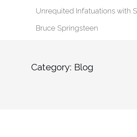
Skip
Unrequited Infatuations with 
to
content
Bruce Springsteen
Category:
Blog