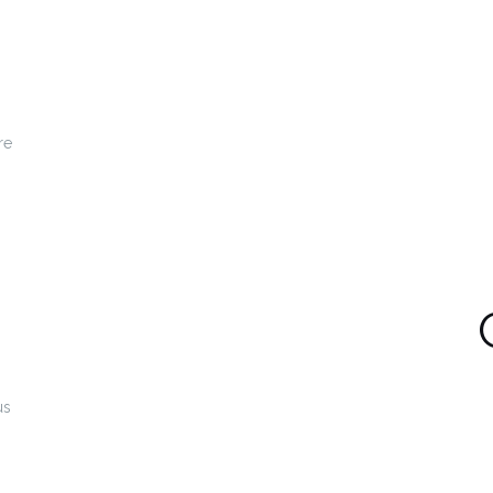
re
o
us