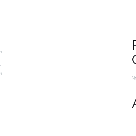
on
i,
in
N