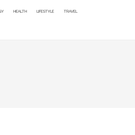
GY
HEALTH
LIFESTYLE
TRAVEL