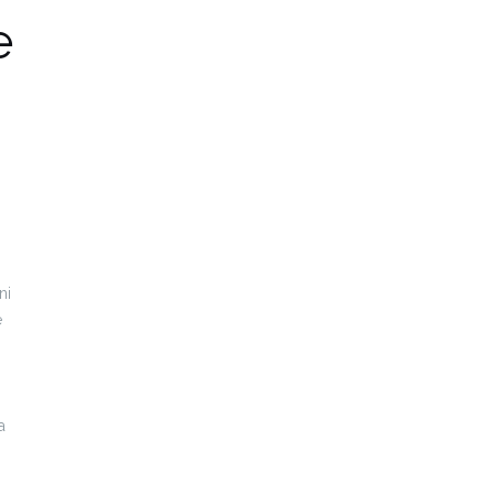
e
ni
e
a