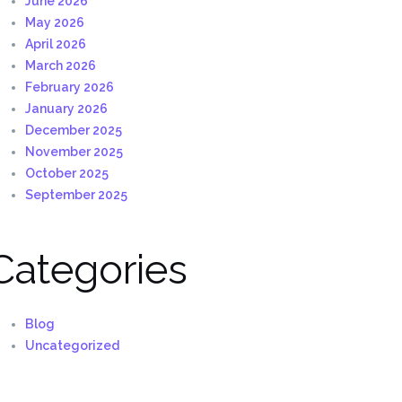
June 2026
May 2026
April 2026
March 2026
February 2026
January 2026
December 2025
November 2025
October 2025
September 2025
Categories
Blog
Uncategorized