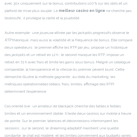
avec 30x uniquement sur le bonus, contributions 100 % sur les slots et un
plafond de mise plus souple. Le
meilleur casino en ligne
ne cherche pas
l’esbroufe ; il privilégie la clarté et la jouabilité.
Autre exemple : une joueuse attirée par les jackpots progressifs observe le
RTP
théorique, mais aussi la volatilité et la fréquence de bonus. Elle compare
deux opérateurs : le premier affiche les RTP par jeu, propose un historique
des jackpots et un retrait en 12 h ; le second masque les RTP, impose un
retrait en 72 h avec frais et limite les gains sous bonus. Malgré un catalogue
comparable, la transparence et la vitesse du premier pèsent lourd. Cette
démarche illustre la méthode gagnante : au‑delà du marketing, les
métriques opérationnelles (délais, frais, limites, affichage des RTP)
déterminent l’expérience.
Cas orienté live : un amateur de blackjack cherche des tables à faibles
limites et un environnement stable. Il teste deux casinos sur mobile à heure
de pointe. Sur le premier, latences et déconnexions interrompent les
sessions ; sur le second, le streaming adaptatif maintient une qualité
constante, le chat est modéré, et les limites conviennent aux budgets variés.