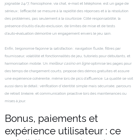
joignable 24/7, francophone, via chat, e‑mail et téléphone, est un gage de
sérieux ; l’efficacité se mesure à la rapidité des réponses et à la résolution
des problèmes, pas seulement à la courtoisie. Côté responsabilité, la
présence d’outils d’auto‑exclusion, de limites de mise et de tests
d’auto‑évaluation démontre un engagement envers le jeu sain.
Enfin, l’ergonomie façonne la satisfaction : navigation fluide, filtres par
fournisseur, volatilité et fonctionnalités de jeu, tutoriels pour débutants, et
harmonisation mobile. Un
meilleur casino en ligne
optimise les pages pour
des temps de chargement courts, propose des démos gratuites et assure
une expérience cohérente, même lors de pics d’affluence. La qualité se voit
aussi dans le détail : vérification d’identité simple mais sécurisée, parcours
de retrait linéaire, et communication proactive lors des maintenances ou
mises à jour.
Bonus, paiements et
expérience utilisateur : ce