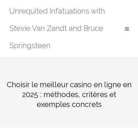
Skip
Unrequited Infatuations with
to
content
Stevie Van Zandt and Bruce
Springsteen
Choisir le meilleur casino en ligne en
2025 : méthodes, critères et
exemples concrets