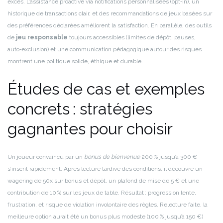
excès. L’assistance proactive via notifications personnalisées (opt‑in), un
historique de transactions clair, et des recommandations de jeux basées sur
des préférences déclarées améliorent la satisfaction. En parallèle, des outils
de
jeu responsable
toujours accessibles (limites de dépôt, pauses,
auto‑exclusion) et une communication pédagogique autour des risques
montrent une politique solide, éthique et durable.
Études de cas et exemples
concrets : stratégies
gagnantes pour choisir
Un joueur convaincu par un
bonus de bienvenue
200 % jusqu’à 300 €
s’inscrit rapidement. Après lecture tardive des conditions, il découvre un
wagering de 50x sur bonus et dépôt, un plafond de mise de 5 € et une
contribution de 10 % sur les jeux de table. Résultat : progression lente,
frustration, et risque de violation involontaire des règles. Relecture faite, la
meilleure option aurait été un bonus plus modeste (100 % jusqu’à 150 €)