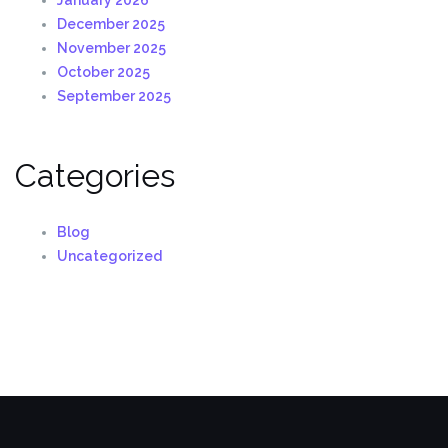
December 2025
November 2025
October 2025
September 2025
Categories
Blog
Uncategorized