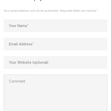
Your email address will not be published.
Required fields are marked
*