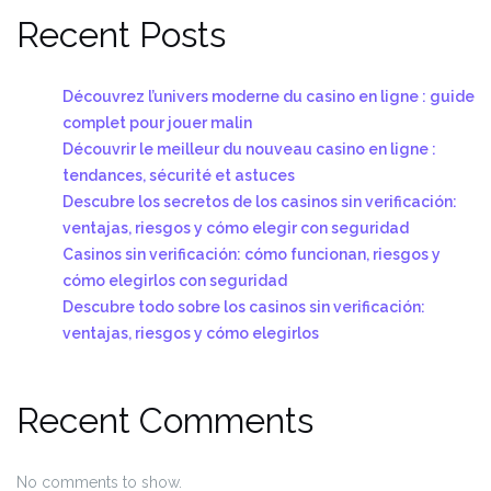
Recent Posts
Découvrez l’univers moderne du casino en ligne : guide
complet pour jouer malin
Découvrir le meilleur du nouveau casino en ligne :
tendances, sécurité et astuces
Descubre los secretos de los casinos sin verificación:
ventajas, riesgos y cómo elegir con seguridad
Casinos sin verificación: cómo funcionan, riesgos y
cómo elegirlos con seguridad
Descubre todo sobre los casinos sin verificación:
ventajas, riesgos y cómo elegirlos
Recent Comments
No comments to show.