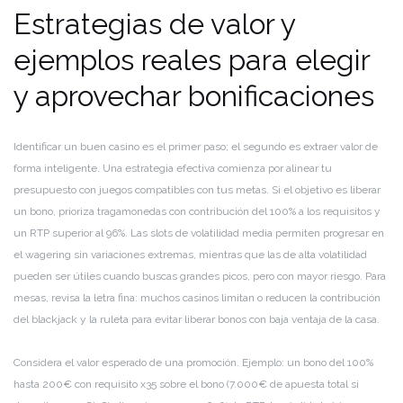
Estrategias de valor y
ejemplos reales para elegir
y aprovechar bonificaciones
Identificar un buen casino es el primer paso; el segundo es extraer valor de
forma inteligente. Una estrategia efectiva comienza por alinear tu
presupuesto con juegos compatibles con tus metas. Si el objetivo es liberar
un bono, prioriza tragamonedas con contribución del 100% a los requisitos y
un RTP superior al 96%. Las slots de volatilidad media permiten progresar en
el wagering sin variaciones extremas, mientras que las de alta volatilidad
pueden ser útiles cuando buscas grandes picos, pero con mayor riesgo. Para
mesas, revisa la letra fina: muchos casinos limitan o reducen la contribución
del blackjack y la ruleta para evitar liberar bonos con baja ventaja de la casa.
Considera el valor esperado de una promoción. Ejemplo: un bono del 100%
hasta 200€ con requisito x35 sobre el bono (7.000€ de apuesta total si