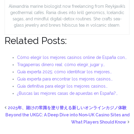
Alexandria marine biologist now freelancing from Reykjavík’s
geothermal cafés. Rania dives into krill genomics, Icelandic
sagas, and mindful digital-detox routines. She crafts sea-
glass jewelry and brews hibiscus tea in volcanic steam.
Related Posts:
Cómo elegir los mejores casinos online de España con…
Tragaperras dinero real: cómo elegir, jugar y…
Guía experta 2025: cómo identificar los mejores…
Guía experta para encontrar los mejores casinos…
Guía definitiva para elegir los mejores casinos…
¿Buscas las mejores casas de apuestas en España?…
2025年、賭けの常識を塗り替える新しいオンラインカジノ体験
Beyond the UKGC: A Deep Dive into Non‑UK Casino Sites and
What Players Should Know