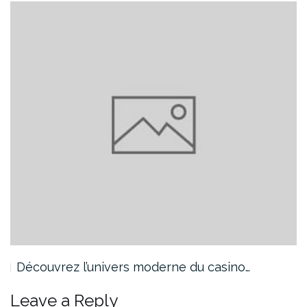
Découvrez l’univers moderne du casino…
Leave a Reply