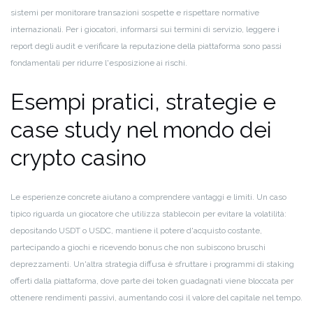
sistemi per monitorare transazioni sospette e rispettare normative
internazionali. Per i giocatori, informarsi sui termini di servizio, leggere i
report degli audit e verificare la reputazione della piattaforma sono passi
fondamentali per ridurre l'esposizione ai rischi.
Esempi pratici, strategie e
case study nel mondo dei
crypto casino
Le esperienze concrete aiutano a comprendere vantaggi e limiti. Un caso
tipico riguarda un giocatore che utilizza stablecoin per evitare la volatilità:
depositando USDT o USDC, mantiene il potere d'acquisto costante,
partecipando a giochi e ricevendo bonus che non subiscono bruschi
deprezzamenti. Un'altra strategia diffusa è sfruttare i programmi di staking
offerti dalla piattaforma, dove parte dei token guadagnati viene bloccata per
ottenere rendimenti passivi, aumentando così il valore del capitale nel tempo.