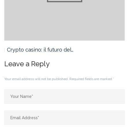
Crypto casino: il futuro del…
Leave a Reply
Your email address will not be published.
Required fields are marked
*