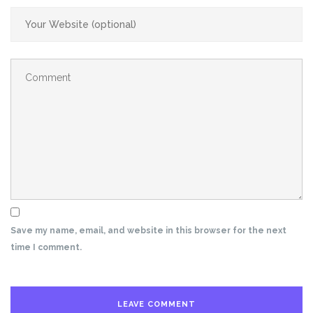
Save my name, email, and website in this browser for the next
time I comment.