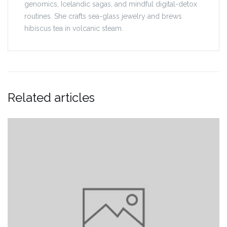
genomics, Icelandic sagas, and mindful digital-detox
routines. She crafts sea-glass jewelry and brews
hibiscus tea in volcanic steam.
Related articles