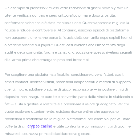
Un esempio di processo virtuoso vede l'adozione di giochi provably fair: un
utente verifica algoritmo e seed crittografico prima e dopo la partita,
confermando che non c'è stata manipolazione. Questo approccio migliora la
fiducia e riduce le controversie. Al contrario, esistono episodi di piattaforme
non trasparenti che hanno perso la fiducia della comunità dopo exploit tecnici
o pratiche opache sui payout. Questi casi evidenziano l'importanza degli
audit e della comunità: forum e canali di discussione spesso rivelano segnali
di allarme prima che emergano problemi irreparabili.
Per scegliere una piattaforma affidabile, considerare diversi fattori: audit
smart contract, licenze visibili, recensioni indipendenti e metodi di supporto
clienti. Inoltre, adottare pratiche di gioco responsabile — impostare limiti di
deposito, non inseguire perdite e convertire parte delle vincite in stablecoin o
fiat — aiuta a gestire la volatilità e a preservare il valore guadagnato. Per chi
vuole esplorare ulteriormente, esistono risorse online che aggregano
recensioni e statistiche delle migliori piattaforme; per esempio, per valutare
l'offerta di un
crypto casino
è utile confrontare commissioni, tipi di giochi e
misure di sicurezza prima di decidere dove giocare.