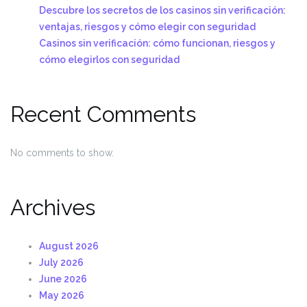
Descubre los secretos de los casinos sin verificación:
ventajas, riesgos y cómo elegir con seguridad
Casinos sin verificación: cómo funcionan, riesgos y
cómo elegirlos con seguridad
Recent Comments
No comments to show.
Archives
August 2026
July 2026
June 2026
May 2026