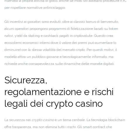
riservata la propria attività di gioco, anche se molti siti adottano procedure KYC
per rispettare normative antiriciclaggio.
Gli incentivi ai giocatori sono evoluti: oltre ai classici bonus di benvenuto,
alcuni operatori propongono programmi di fidelizzazione basati su token
nativi, yield da staking e cashback pagati in criptovalute. Questo crea
ecosistemi economici interni dove il valore dei premi può aumentare (o
diminuire) con la stessa volatilità del mercato cripto. Per questi motivi, il
modello attira un pubblico giovane e tecnologicamente informato, ma
richiede anche consapevolezza sulle dinamiche delle monete digitali.
Sicurezza,
regolamentazione e rischi
legali dei crypto casino
La sicurezza nei
crypto casino
è un tema centrale. La tecnologia blockchain
offre trasparenza, ma non elimina tutti i rischi. Gli smart contract che