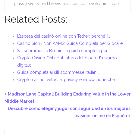
glass jewelry and brews hibiscus tea in volcanic steam.
Related Posts:
L’ascesa dei casinò online con Tether: perché il…
Casino Sicuri Non AAMS: Guida Completa per Giocare…
Siti scommesse Bitcoin: la guida completa per…
Crypto Casino Online: il futuro del gioco d'azzardo
digitale
Guida completa ai siti scommesse italiani:…
Crypto casino: velocità, privacy e innovazione che…
Madison Lane Capital: Building Enduring Value in the Lower
Middle Market
Descubre cómo elegir y jugar con seguridad en los mejores
casinos online de España