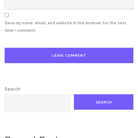
Save my name, email, and website in this browser for the next
time I comment.
Search
SEARCH