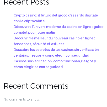
Recent Posts
Crypto casino: il futuro del gioco d’azzardo digitale
con le criptovalute
Découvrez l’univers moderne du casino en ligne : guide
complet pour jouer malin
Découvrir le meilleur du nouveau casino en ligne :
tendances, sécurité et astuces
Descubre los secretos de los casinos sin verificación:
ventajas, riesgos y cómo elegir con seguridad
Casinos sin verificación: cómo funcionan, riesgos y
cómo elegirlos con seguridad
Recent Comments
No comments to show.