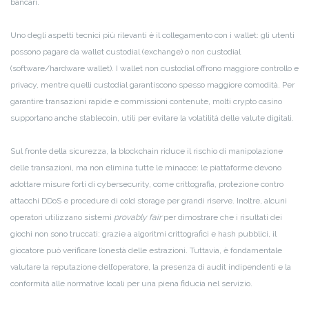
bancari.
Uno degli aspetti tecnici più rilevanti è il collegamento con i wallet: gli utenti
possono pagare da wallet custodial (exchange) o non custodial
(software/hardware wallet). I wallet non custodial offrono maggiore controllo e
privacy, mentre quelli custodial garantiscono spesso maggiore comodità. Per
garantire transazioni rapide e commissioni contenute, molti crypto casino
supportano anche stablecoin, utili per evitare la volatilità delle valute digitali.
Sul fronte della sicurezza, la blockchain riduce il rischio di manipolazione
delle transazioni, ma non elimina tutte le minacce: le piattaforme devono
adottare misure forti di cybersecurity, come crittografia, protezione contro
attacchi DDoS e procedure di cold storage per grandi riserve. Inoltre, alcuni
operatori utilizzano sistemi
provably fair
per dimostrare che i risultati dei
giochi non sono truccati: grazie a algoritmi crittografici e hash pubblici, il
giocatore può verificare l’onestà delle estrazioni. Tuttavia, è fondamentale
valutare la reputazione dell’operatore, la presenza di audit indipendenti e la
conformità alle normative locali per una piena fiducia nel servizio.