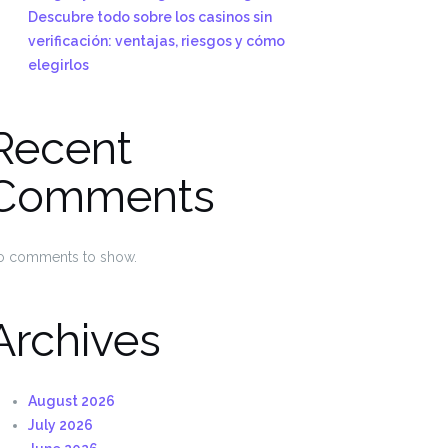
Descubre todo sobre los casinos sin
verificación: ventajas, riesgos y cómo
elegirlos
Recent
Comments
o comments to show.
Archives
August 2026
July 2026