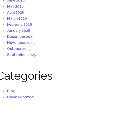
June 2026
May 2026
April 2026
March 2026
February 2026
January 2026
December 2025
November 2025
October 2025
September 2025
Categories
Blog
Uncategorized