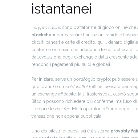
istantanei
I
crypto casino
sono piattaforme di gioco online che ac
blockchain
per garantire transazioni rapide e traspar
circuiti bancari e carte di credito, qui il denaro digital
conferme on-chain che riducono i tempi d’attesa e i c
dall’evoluzione degli exchange e dalla crescente ad
rendono i pagamenti più fluidi e globali.
Per iniziare, serve un portafoglio crypto: può essere
quotidiano) o un
cold wallet
(offline, pensato per mag
un exchange affidabile, la si trasferisce al casinò seg
Bitcoin possono richiedere più conferme, ma l’uso di
i tempi e le
gas fee
. Molti operatori offrono depositi 
transazione non appena pubblicata.
Uno dei pilastri di questi siti è il sistema
provably fai