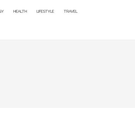
GY
HEALTH
LIFESTYLE
TRAVEL