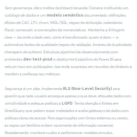
Sem governança, até o melhor dashboard desanda. Comece instituindo um
catálogo de dados
e um
modelo semântico
documentado: definições
oficiais de CAC, LTV, churn, MQL/SQL, regras de atribuição, calendários
(fiscal, comercial), e convenções de nomenclatura. Mantenha a
linhagem
clara — de onde o dado vem, como é transformado, quem é dono — e
automatize testes de qualidade (regras de validação, limiares de duplicidade,
checagem de outliers). Estruture
pipelines
de desenvolvimento com
ambientes
dev-test-prod
e
deployment pipelines
do Power BI para
reduzir risco em publicações. Isso evita surpresas em reuniões de diretoria e
mantém a confiança nas métricas.
Segurança é um pilar. Implemente
RLS (Row-Level Security)
para
garantir que cada usuário enxergue apenas o que deve, etiquete dados com
sensitividade
e adeque políticas à
LGPD
. Tenha atenção a fontes em
DirectQuery que podem expor metadados e avalie gateways de dados com
políticas claras de acesso. Para organizações com times externos ou canais,
as regras por território evitam vazamento de informação comercial.
Paralelamente, monitore custos e performance: modelos enxutos,