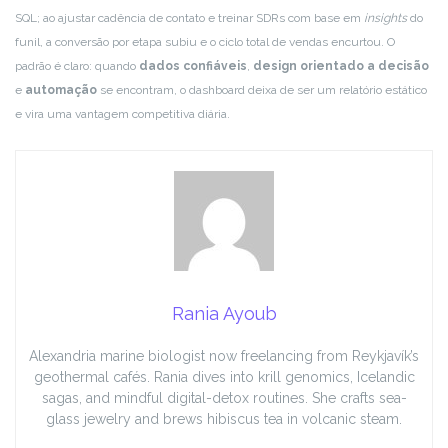
SQL; ao ajustar cadência de contato e treinar SDRs com base em
insights
do
funil, a conversão por etapa subiu e o ciclo total de vendas encurtou. O
padrão é claro: quando
dados confiáveis
,
design orientado a decisão
e
automação
se encontram, o dashboard deixa de ser um relatório estático
e vira uma vantagem competitiva diária.
Rania Ayoub
Alexandria marine biologist now freelancing from Reykjavík’s
geothermal cafés. Rania dives into krill genomics, Icelandic
sagas, and mindful digital-detox routines. She crafts sea-
glass jewelry and brews hibiscus tea in volcanic steam.