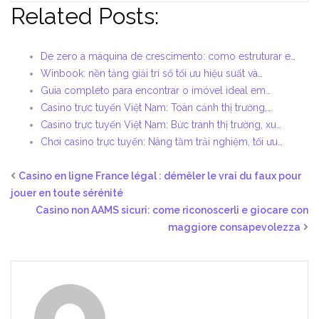
Related Posts:
De zero a máquina de crescimento: como estruturar e…
Winbook: nền tảng giải trí số tối ưu hiệu suất và…
Guia completo para encontrar o imóvel ideal em…
Casino trực tuyến Việt Nam: Toàn cảnh thị trường,…
Casino trực tuyến Việt Nam: Bức tranh thị trường, xu…
Chơi casino trực tuyến: Nâng tầm trải nghiệm, tối ưu…
Casino en ligne France légal : démêler le vrai du faux pour
jouer en toute sérénité
Casino non AAMS sicuri: come riconoscerli e giocare con
maggiore consapevolezza