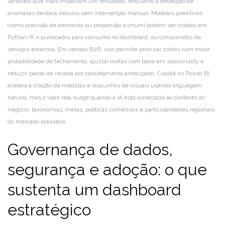
variáveis que mais impactam um resultado, enquanto a detecção de
anomalias destaca desvios sem intervenção manual. Modelos preditivos
(como previsão de demanda ou propensão a churn) podem ser criados em
Python/R e publicados para consumo no dashboard, ou consumidos de
serviços externos. Em vendas B2B, isso permite priorizar contas com maior
probabilidade de fechamento, ajustar metas com base em
seasonality
e
reduzir perda de receita por cancelamento antecipado. Copilot no Power BI
acelera a criação de medidas e rascunhos de visuais usando linguagem
natural, mas o valor real surge quando a IA está conectada ao contexto do
negócio: taxonomias, metas, políticas comerciais e particularidades regionais
do mercado brasileiro.
Governança de dados,
segurança e adoção: o que
sustenta um dashboard
estratégico