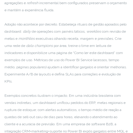
agregações e
refresh
incremental bem configurados preservam o orçamento
e mantêm a experiência fluida.
Adoção não acontece por decreto. Estabeleça rituais de gestão apoiados pelo
dashboard:
daily
de operações com painéis táticos,
weeklies
com revisão de
metas e
monthlies
executivas olhando receita, margem e previsões. Crie
uma rede de
data champions
por área, treine o time em leitura de
indicadores e disponibilize uma página de “Como ler este dashboard” com
exemplos de uso. Métricas de uso do Power BI Service (acessos, tempo
médio, páginas populares) ajudam a identificar gargalos e orientar melhorias.
Experimente A/B de layouts e defina SLAs para correções e evolução de
KPIs.
Exemplos concretos ilustram o impacto. Em uma indústria brasileira com
vendas indiretas, um dashboard unificou pedidos do ERP, metas regionais e
ruptura de estoque; com alertas automáticos, o tempo médio de reação a
quedas de sell-out caiu de dias para horas, elevando o atendimento ao
cliente e a acurácia de previsão. Em uma empresa de software B2B, a
integração CRM+marketing+suporte no Power BI expôs gargalos entre MQL e