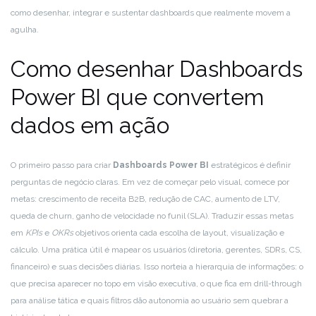
como desenhar, integrar e sustentar dashboards que realmente movem a
agulha.
Como desenhar Dashboards
Power BI que convertem
dados em ação
O primeiro passo para criar
Dashboards Power BI
estratégicos é definir
perguntas de negócio claras. Em vez de começar pelo visual, comece por
metas: crescimento de receita B2B, redução de CAC, aumento de LTV,
queda de churn, ganho de velocidade no funil (SLA). Traduzir essas metas
em
KPIs
e
OKRs
objetivos orienta cada escolha de layout, visualização e
cálculo. Uma prática útil é mapear os usuários (diretoria, gerentes, SDRs, CS,
financeiro) e suas decisões diárias. Isso norteia a hierarquia de informações: o
que precisa aparecer no topo em visão executiva, o que fica em drill-through
para análise tática e quais filtros dão autonomia ao usuário sem quebrar a