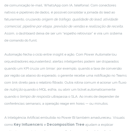
de comunicação (e-mail, WhatsApp com IA, telefonia). Com conectores
nativos e pipelines de dados, é possível consolidar a jornada do lead ao
faturamento, cruzando
origem de tráfego
,
qualidade do lead
,
atividade
comercial
,
pipeline por etapa
,
previsão de vendas
e
realização de receita
.
Assim, o dashboard deixa de ser um “espelho retrovisor” e vira um sistema
de comando do funil.
Automação fecha o ciclo entre insight e ação. Com Power Automate (ou
orquestradores equivalentes), alertas inteligentes podem ser disparados
quando um KPI cruza um limiar: por exemplo, quando a taxa de conversão
por região cai abaixo do esperado, o gerente recebe uma notificação no Teams
com link direto para o relatório filtrado. Outra rotina comum é acionar um fluxo
de
nutrição
quando o MQL esfria, ou abrir um ticket automaticamente
quando o
tempo de resposta
ultrapassa o SLA. Ao invés de depender de
conferências semanais, a operação reage em horas — ou minutos.
A Inteligência Artificial embutida no Power BI também amadureceu. Visuals
como
Key Influencers
e
Decomposition Tree
ajudam a explicar