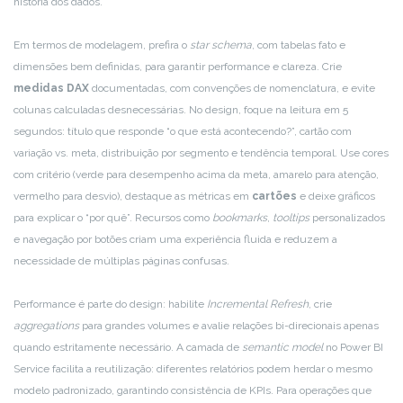
história dos dados.
Em termos de modelagem, prefira o
star schema
, com tabelas fato e
dimensões bem definidas, para garantir performance e clareza. Crie
medidas DAX
documentadas, com convenções de nomenclatura, e evite
colunas calculadas desnecessárias. No design, foque na leitura em 5
segundos: título que responde “o que está acontecendo?”, cartão com
variação vs. meta, distribuição por segmento e tendência temporal. Use cores
com critério (verde para desempenho acima da meta, amarelo para atenção,
vermelho para desvio), destaque as métricas em
cartões
e deixe gráficos
para explicar o “por quê”. Recursos como
bookmarks
,
tooltips
personalizados
e navegação por botões criam uma experiência fluida e reduzem a
necessidade de múltiplas páginas confusas.
Performance é parte do design: habilite
Incremental Refresh
, crie
aggregations
para grandes volumes e avalie relações bi-direcionais apenas
quando estritamente necessário. A camada de
semantic model
no Power BI
Service facilita a reutilização: diferentes relatórios podem herdar o mesmo
modelo padronizado, garantindo consistência de KPIs. Para operações que