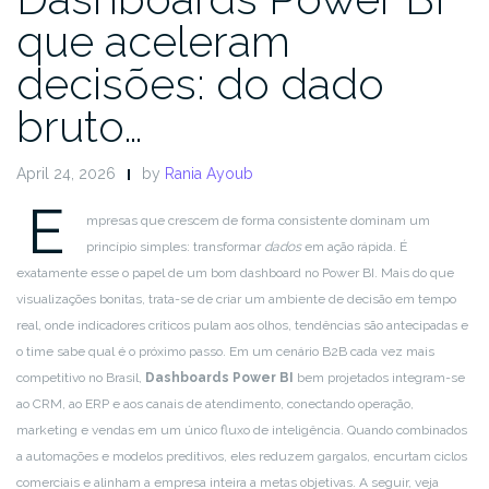
que aceleram
decisões: do dado
bruto…
April 24, 2026
by
Rania Ayoub
E
mpresas que crescem de forma consistente dominam um
princípio simples: transformar
dados
em ação rápida. É
exatamente esse o papel de um bom dashboard no Power BI. Mais do que
visualizações bonitas, trata-se de criar um ambiente de decisão em tempo
real, onde indicadores críticos pulam aos olhos, tendências são antecipadas e
o time sabe qual é o próximo passo. Em um cenário B2B cada vez mais
competitivo no Brasil,
Dashboards Power BI
bem projetados integram-se
ao CRM, ao ERP e aos canais de atendimento, conectando operação,
marketing e vendas em um único fluxo de inteligência. Quando combinados
a automações e modelos preditivos, eles reduzem gargalos, encurtam ciclos
comerciais e alinham a empresa inteira a metas objetivas. A seguir, veja