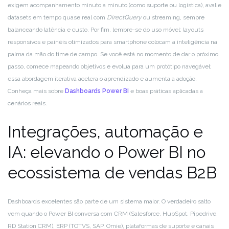
exigem acompanhamento minuto a minuto (como suporte ou logística), avalie
datasets em tempo quase real com
DirectQuery
ou streaming, sempre
balanceando latência e custo. Por fim, lembre-se do uso móvel: layouts
responsivos e painéis otimizados para smartphone colocam a inteligência na
palma da mão do time de campo. Se você está no momento de dar o próximo
passo, comece mapeando objetivos e evolua para um protótipo navegável;
essa abordagem iterativa acelera o aprendizado e aumenta a adoção.
Conheça mais sobre
Dashboards Power BI
e boas práticas aplicadas a
cenários reais.
Integrações, automação e
IA: elevando o Power BI no
ecossistema de vendas B2B
Dashboards excelentes são parte de um sistema maior. O verdadeiro salto
vem quando o Power BI conversa com CRM (Salesforce, HubSpot, Pipedrive,
RD Station CRM), ERP (TOTVS, SAP, Omie), plataformas de suporte e canais