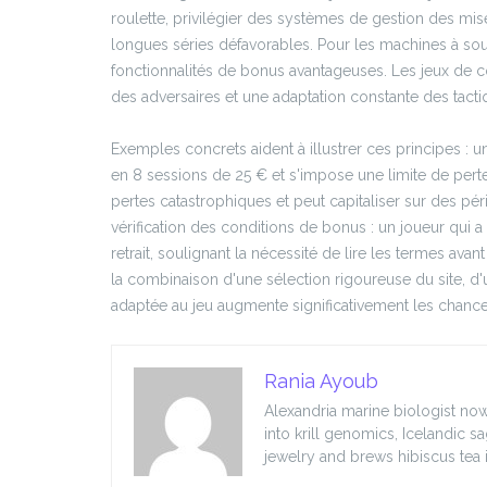
roulette, privilégier des systèmes de gestion des mi
longues séries défavorables. Pour les machines à sous
fonctionnalités de bonus avantageuses. Les jeux de 
des adversaires et une adaptation constante des tacti
Exemples concrets aident à illustrer ces principes : 
en 8 sessions de 25 € et s'impose une limite de perte 
pertes catastrophiques et peut capitaliser sur des pé
vérification des conditions de bonus : un joueur qui 
retrait, soulignant la nécessité de lire les termes a
la combinaison d'une sélection rigoureuse du site, d'u
adaptée au jeu augmente significativement les chances
Rania Ayoub
Alexandria marine biologist now
into krill genomics, Icelandic s
jewelry and brews hibiscus tea 