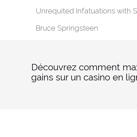
Skip
Unrequited Infatuations with 
to
content
Bruce Springsteen
Découvrez comment max
gains sur un casino en li