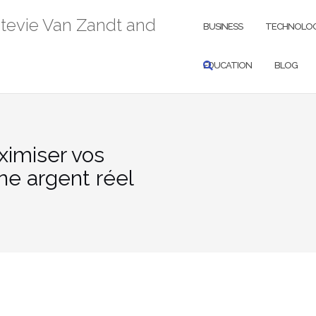
Stevie Van Zandt and
BUSINESS
TECHNOLO
EDUCATION
BLOG
imiser vos
gne argent réel