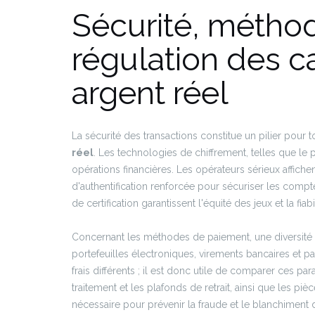
Sécurité, métho
régulation des c
argent réel
La sécurité des transactions constitue un pilier pour 
réel
. Les technologies de chiffrement, telles que le
opérations financières. Les opérateurs sérieux affich
d'authentification renforcée pour sécuriser les compt
de certification garantissent l'équité des jeux et la f
Concernant les méthodes de paiement, une diversité d'o
portefeuilles électroniques, virements bancaires et 
frais différents ; il est donc utile de comparer ces p
traitement et les plafonds de retrait, ainsi que les piè
nécessaire pour prévenir la fraude et le blanchiment d