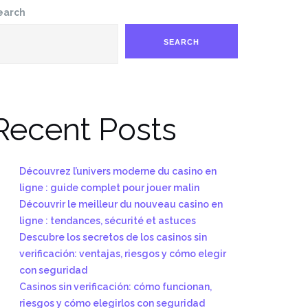
earch
SEARCH
Recent Posts
Découvrez l’univers moderne du casino en
ligne : guide complet pour jouer malin
Découvrir le meilleur du nouveau casino en
ligne : tendances, sécurité et astuces
Descubre los secretos de los casinos sin
verificación: ventajas, riesgos y cómo elegir
con seguridad
Casinos sin verificación: cómo funcionan,
riesgos y cómo elegirlos con seguridad