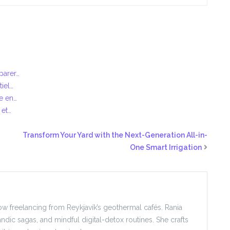
parer…
tiel…
le en…
 et…
イ
Transform Your Yard with the Next-Generation All-in-
One Smart Irrigation
ow freelancing from Reykjavík’s geothermal cafés. Rania
andic sagas, and mindful digital-detox routines. She crafts