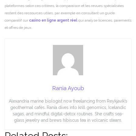
plateformes selon ces critères, la comparaison et les revues spécialisées
restent des ressources utiles, par exemple en consultant un guide
comparatif sur
casino en ligne argent réel
qui analyse licences, paiements
et offres de jeux.
Rania Ayoub
Alexandria marine biologist now freelancing from Reykjavík’s
geothermal cafés. Rania dives into krill genomics, Icelandic
sagas, and mindful digital-detox routines. She crafts sea-
glass jewelry and brews hibiscus tea in volcanic steam.
Related Posts: