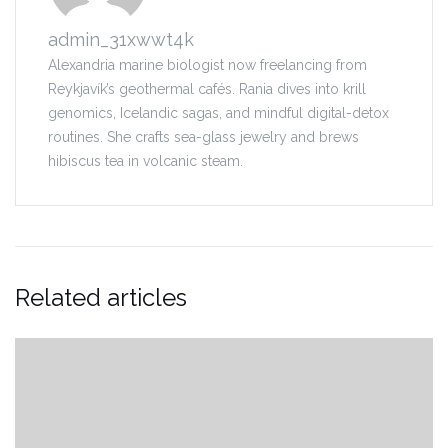
admin_31xwwt4k
Alexandria marine biologist now freelancing from
Reykjavík’s geothermal cafés. Rania dives into krill
genomics, Icelandic sagas, and mindful digital-detox
routines. She crafts sea-glass jewelry and brews
hibiscus tea in volcanic steam.
Related articles