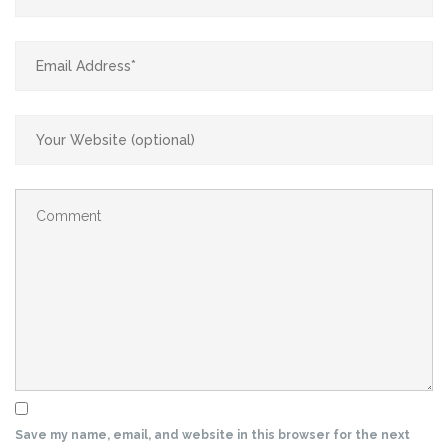
Save my name, email, and website in this browser for the next