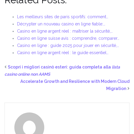
Les meilleurs sites de paris sportifs: comment…
Décrypter un nouveau casino en ligne fiable:…
Casino en ligne argent réel : maîtriser la sécurité,…
Casino en ligne suisse avis : comprendre, comparer…
Casino en ligne : guide 2025 pour jouer en sécurité,…
Casino en ligne argent réel : le guide essentiel…
Scopri i migliori casinò esteri: guida completa alla
lista
casino online non AAMS
Accelerate Growth and Resilience with Modern Cloud
Migration