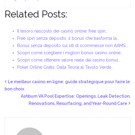
Related Posts:
Il tesoro nascosto dei casinò online: free spin…
Free spin senza deposito: il bonus che trasforma la…
Bonus senza deposito sui siti di scommesse non AAMS:…
Scopri come scegliere i migliori bonus casino online…
Scopri come ottenere valore reale dai casino bonus…
Poker Online Gratis: Dalla Teoria al Tavolo Verde…
Le meilleur casino en ligne: guide stratégique pour faire le
bon choix
Ashburn VA Pool Expertise: Openings, Leak Detection,
Renovations, Resurfacing, and Year-Round Care