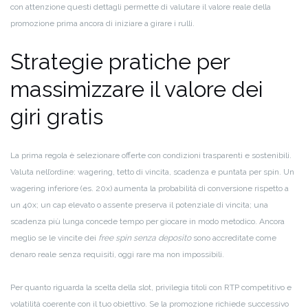
con attenzione questi dettagli permette di valutare il valore reale della
promozione prima ancora di iniziare a girare i rulli.
Strategie pratiche per
massimizzare il valore dei
giri gratis
La prima regola è selezionare offerte con condizioni trasparenti e sostenibili.
Valuta nell’ordine: wagering, tetto di vincita, scadenza e puntata per spin. Un
wagering inferiore (es. 20x) aumenta la probabilità di conversione rispetto a
un 40x; un cap elevato o assente preserva il potenziale di vincita; una
scadenza più lunga concede tempo per giocare in modo metodico. Ancora
meglio se le vincite dei
free spin senza deposito
sono accreditate come
denaro reale senza requisiti, oggi rare ma non impossibili.
Per quanto riguarda la scelta della slot, privilegia titoli con RTP competitivo e
volatilità coerente con il tuo obiettivo. Se la promozione richiede successivo