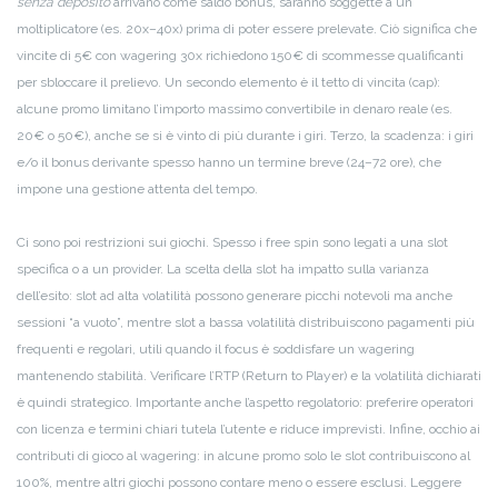
senza deposito
arrivano come saldo bonus, saranno soggette a un
moltiplicatore (es. 20x–40x) prima di poter essere prelevate. Ciò significa che
vincite di 5€ con wagering 30x richiedono 150€ di scommesse qualificanti
per sbloccare il prelievo. Un secondo elemento è il tetto di vincita (cap):
alcune promo limitano l’importo massimo convertibile in denaro reale (es.
20€ o 50€), anche se si è vinto di più durante i giri. Terzo, la scadenza: i giri
e/o il bonus derivante spesso hanno un termine breve (24–72 ore), che
impone una gestione attenta del tempo.
Ci sono poi restrizioni sui giochi. Spesso i free spin sono legati a una slot
specifica o a un provider. La scelta della slot ha impatto sulla varianza
dell’esito: slot ad alta volatilità possono generare picchi notevoli ma anche
sessioni “a vuoto”, mentre slot a bassa volatilità distribuiscono pagamenti più
frequenti e regolari, utili quando il focus è soddisfare un wagering
mantenendo stabilità. Verificare l’RTP (Return to Player) e la volatilità dichiarati
è quindi strategico. Importante anche l’aspetto regolatorio: preferire operatori
con licenza e termini chiari tutela l’utente e riduce imprevisti. Infine, occhio ai
contributi di gioco al wagering: in alcune promo solo le slot contribuiscono al
100%, mentre altri giochi possono contare meno o essere esclusi. Leggere