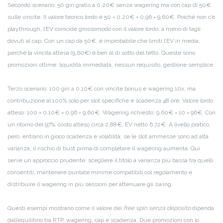
Secondo scenario: 50 giri gratis a 0,20€ senza wagering ma con cap di 50€
sulle vincite. Il valore teorico lordo è 50 × 0,20€ × 0,96 = 9,60€. Poiché non c’è
playthrough, l’EV coincide grossomodo con il valore lordo, a meno di tagli
dovuti al cap. Con un cap da 50€, è improbabile che limiti l’EV in media,
perché la vincita attesa (9,60€) è ben al di sotto del tetto. Queste sono
promozioni ottime: liquidità immediata, nessun requisito, gestione semplice.
Terzo scenario: 100 giri a 0,10€ con vincite bonus e wagering 10x, ma
contribuzione al 100% solo per slot specifiche e scadenza 48 ore. Valore lordo
atteso: 100 × 0,10€ × 0,96 = 9,60€. Wagering richiesto: 9,60€ × 10 = 96€. Con
un ritorno del 97%, costo atteso circa 2,88€, EV netto 6,72€. A livello pratico,
però, entrano in gioco scadenza e volatilità: se le slot ammesse sono ad alta
varianza, il rischio di bust prima di completare il wagering aumenta. Qui
serve un approccio prudente: scegliere il titolo a varianza più bassa tra quelli
consentiti, mantenere puntate minime compatibili col regolamento e
distribuire il wagering in più sessioni per attenuare gli swing.
Questi esempi mostrano come il valore dei
free spin senza deposito
dipenda
dall’equilibrio tra RTP, wagering, cap e scadenza. Due promozioni con lo