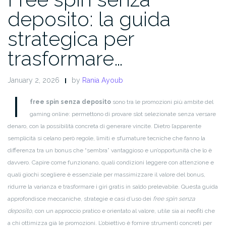
deposito: la guida
strategica per
trasformare…
January 2, 2026
by
Rania Ayoub
I
free spin senza deposito
sono tra le promozioni più ambite del
gaming online: permettono di provare slot selezionate senza versare
denaro, con la possibilità concreta di generare vincite. Dietro l’apparente
semplicità si celano però regole, limiti e sfumature tecniche che fanno la
differenza tra un bonus che “sembra” vantaggioso e un’opportunità che lo è
davvero. Capire come funzionano, quali condizioni leggere con attenzione e
quali giochi scegliere è essenziale per massimizzare il valore del bonus,
ridurre la varianza e trasformare i giri gratis in saldo prelevabile. Questa guida
approfondisce meccaniche, strategie e casi d’uso dei
free spin senza
deposito
, con un approccio pratico e orientato al valore, utile sia ai neofiti che
a chi ottimizza già le promozioni. L’obiettivo è fornire strumenti concreti per