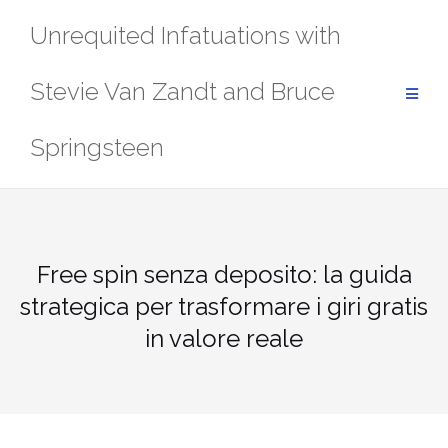
Skip
Unrequited Infatuations with
to
content
Stevie Van Zandt and Bruce
Springsteen
Free spin senza deposito: la guida
strategica per trasformare i giri gratis
in valore reale