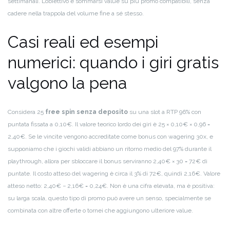
settimanali. L’obiettivo è sommarsi value su più promo compatibili, senza
cadere nella trappola del volume fine a sé stesso.
Casi reali ed esempi
numerici: quando i giri gratis
valgono la pena
Considera 25
free spin senza deposito
su una slot a RTP 96% con
puntata fissata a 0,10€. Il valore teorico lordo dei giri è 25 × 0,10€ × 0,96 =
2,40€. Se le vincite vengono accreditate come bonus con wagering 30x, e
supponiamo che i giochi validi abbiano un ritorno medio del 97% durante il
playthrough, allora per sbloccare il bonus serviranno 2,40€ × 30 = 72€ di
puntate. Il costo atteso del wagering è circa il 3% di 72€, quindi 2,16€. Valore
atteso netto: 2,40€ − 2,16€ = 0,24€. Non è una cifra elevata, ma è positiva:
su larga scala, questo tipo di promo può avere un senso, specialmente se
combinata con altre offerte o tornei che aggiungono ulteriore value.