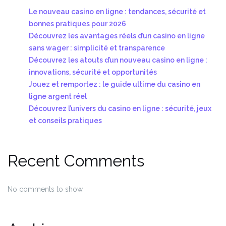
Le nouveau casino en ligne : tendances, sécurité et
bonnes pratiques pour 2026
Découvrez les avantages réels d’un casino en ligne
sans wager : simplicité et transparence
Découvrez les atouts d’un nouveau casino en ligne :
innovations, sécurité et opportunités
Jouez et remportez : le guide ultime du casino en
ligne argent réel
Découvrez l’univers du casino en ligne : sécurité, jeux
et conseils pratiques
Recent Comments
No comments to show.