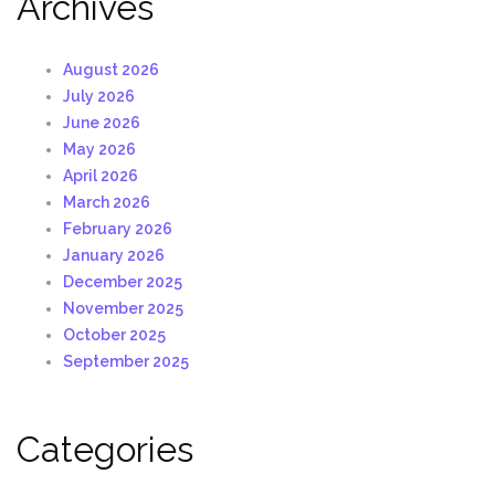
Archives
August 2026
July 2026
June 2026
May 2026
April 2026
March 2026
February 2026
January 2026
December 2025
November 2025
October 2025
September 2025
Categories