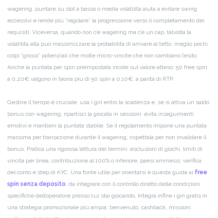
wagering, puntare su slot a bassa o media volatilità aiuta a evitare swing
eccessivi e rende più “regolare” la progressione verso il completamento dei
requisiti. Viceversa, quando non c’è wagering ma c’è un cap, talvolta la
volatilità alta può massimizzare la probabilità di arrivare al tetto: meglio pochi
colpi “grossi” potenziali che molte micro-vincite che non cambiano l’esito.
Anche la puntata per spin preimpostata incide sul valore atteso: 50 free spin
a 0,20€ valgono in teoria più di 50 spin a 0,10€, a parità di RTP.
Gestire il tempo è cruciale: usa i giri entro la scadenza e, se si attiva un saldo
bonus con wagering, ripartisci la giocata in sessioni: evita inseguimenti
emotivi e mantieni la puntata stabile. Se il regolamento impone una puntata
massima per transazione durante il wagering, rispettala per non invalidare il
bonus. Pratica una rigorosa lettura dei termini: esclusioni di giochi, limiti di
vincita per linea, contribuzione al 100% o inferiore, paesi ammessi, verifica
del conto e step di KYC. Una fonte utile per orientarsi è questa guida ai
free
spin senza deposito
, da integrare con il controllo diretto delle condizioni
specifiche dell’operatore presso cui stai giocando. Integra infine i giri gratis in
una strategia promozionale più ampia: benvenuto, cashback, missioni