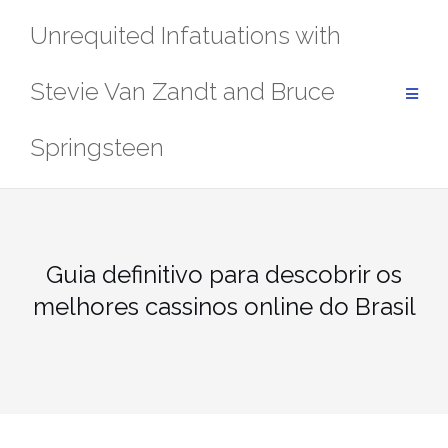
Skip
Unrequited Infatuations with
to
content
Stevie Van Zandt and Bruce
Springsteen
Guia definitivo para descobrir os
melhores cassinos online do Brasil