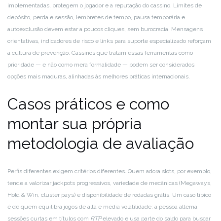
implementadas, protegem o jogador e a reputação do cassino. Limites de
depósito, perda e sessão, lembretes de tempo, pausa temporária e
autoexclusão devem estar a poucos cliques, sem burocracia. Mensagens
orientativas, indicadores de risco e links para suporte especializado reforçam
a cultura de prevenção. Cassinos que tratam essas ferramentas como
prioridade — e não como mera formalidade — podem ser considerados
opções mais maduras, alinhadas às melhores práticas internacionais.
Casos práticos e como
montar sua própria
metodologia de avaliação
Perfis diferentes exigem critérios diferentes. Quem adora slots, por exemplo,
tende a valorizar jackpots progressivos, variedade de mecânicas (Megaways,
Hold & Win, cluster pays) e disponibilidade de rodadas grátis. Um caso típico
é de quem equilibra jogos de alta e média volatilidade: a pessoa alterna
sessões curtas em títulos com
RTP
elevado e usa parte do saldo para buscar