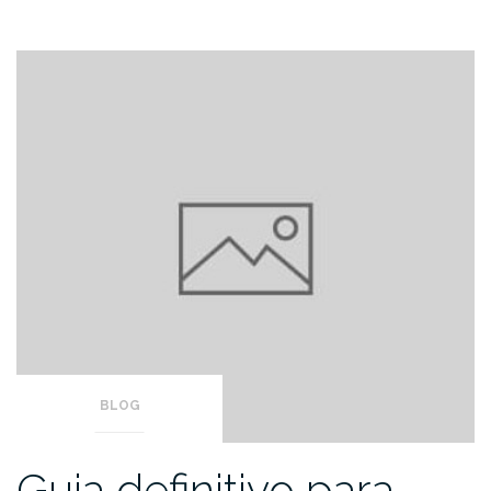
BLOG
Guia definitivo para