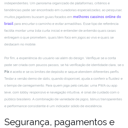
independentes. Um panorama organizado de plataformas, critérios e
tendências pode ser encontrado em curadorias especializadas; ao pesquisar,
muitos jogadores buscam guias focados em
melhores cassinos online do
brasil
para encurtar o caminho e evitar armadilhas. Esse tipo de referência
facilita montar uma lista curta inicial e entender de antemão quais casas
entregam o que prometem, quais têm foco em jogos ao vivo e quais se
destacam no mobile.
Por fim, a experiência do usuário vai além do design. Verifique se a conta
pode ser criada com poucos passos, se há verificação de identidade clara, se o
Pix
é aceito e se os limites de depósito e saque atendem diferentes perfis.
Testar a versão demo de slots, quando disponível, ajuda a conferir a fluidez e
o tempo de carregamento. Para quem joga pelo celular, uma PWA ou app
leve, com lobby responsivo e navegação intuitiva, é sinal de cuidado com o
público brasileiro. A combinação de variedade de jogos, bônus transparentes
e performance consistente é um indicador sólido de excelência.
Segurança, pagamentos e