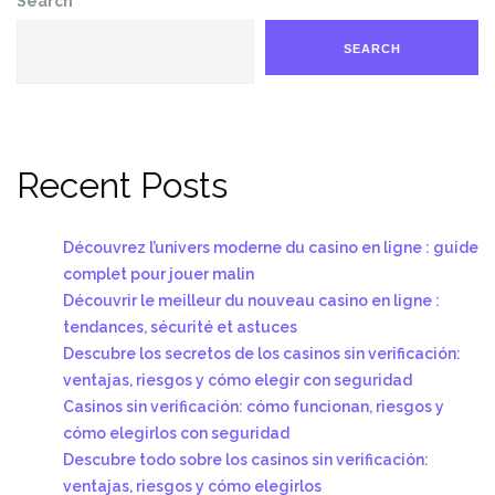
Search
SEARCH
Recent Posts
Découvrez l’univers moderne du casino en ligne : guide
complet pour jouer malin
Découvrir le meilleur du nouveau casino en ligne :
tendances, sécurité et astuces
Descubre los secretos de los casinos sin verificación:
ventajas, riesgos y cómo elegir con seguridad
Casinos sin verificación: cómo funcionan, riesgos y
cómo elegirlos con seguridad
Descubre todo sobre los casinos sin verificación:
ventajas, riesgos y cómo elegirlos