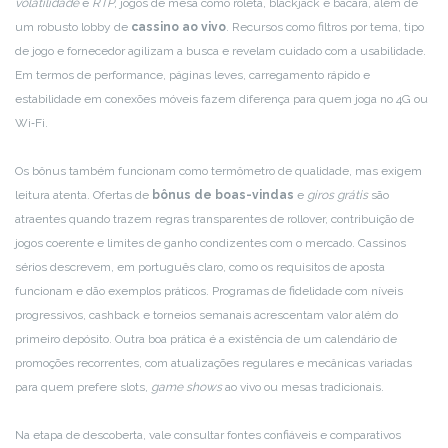
volatilidade
e
RTP
, jogos de mesa como roleta, blackjack e bacará, além de
um robusto lobby de
cassino ao vivo
. Recursos como filtros por tema, tipo
de jogo e fornecedor agilizam a busca e revelam cuidado com a usabilidade.
Em termos de performance, páginas leves, carregamento rápido e
estabilidade em conexões móveis fazem diferença para quem joga no 4G ou
Wi‑Fi.
Os bônus também funcionam como termômetro de qualidade, mas exigem
leitura atenta. Ofertas de
bônus de boas-vindas
e
giros grátis
são
atraentes quando trazem regras transparentes de rollover, contribuição de
jogos coerente e limites de ganho condizentes com o mercado. Cassinos
sérios descrevem, em português claro, como os requisitos de aposta
funcionam e dão exemplos práticos. Programas de fidelidade com níveis
progressivos, cashback e torneios semanais acrescentam valor além do
primeiro depósito. Outra boa prática é a existência de um calendário de
promoções recorrentes, com atualizações regulares e mecânicas variadas
para quem prefere slots,
game shows
ao vivo ou mesas tradicionais.
Na etapa de descoberta, vale consultar fontes confiáveis e comparativos