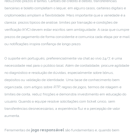
reduzindo prazos e tarifas. Cartões de crédito e débito, transferências
bancárias e boleto completam o leque; em alguns casos, carteiras digitais e
criptomoedas ampliam a flexibilidade. Mais importante que a variedade é a
clareza: prazos típicos de análise, limites por transação e condições de
verificação (KYC) devem estar escritos sem ambiguidade. A casa que cumpre
prazos de pagamento de forma consistente e comunica cada etapa por e‑mail
ou notificações inspira confiança de longo prazo.
O suporte em português, preferencialmente via chat ao vivo 24/7, é uma
necessidade real para o público local. Além de cordialidade, procure agilidade
no diagnóstico e resolução de dúvidas, especialmente sobre bônus,
depósitos ou validação de identidade. Uma base de conhecimento bem
organizada, com artigos sobre
RTP
, regras de jogos, termos de rolagem e
limites de conta, reduz fricções e demonstra investimento em educação do
usuário. Quando a equipe resolve solicitações com ticket único, sem
transferências desnecessárias, a experiência flui e a percepção de valor
aumenta.
Ferramentas de
jogo responsável
são fundamentais e, quando bem