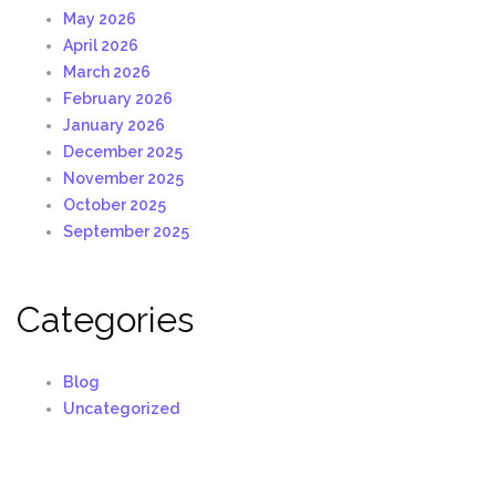
May 2026
April 2026
March 2026
February 2026
January 2026
December 2025
November 2025
October 2025
September 2025
Categories
Blog
Uncategorized