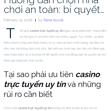
chơi an toàn: bí quyết…
February 15, 2026
by
Rania Ayoub
T
hế giới
casino trực tuyến uy tín
ngày càng phát triển, mang đến
cơ hội giải trí và kiếm tiền cho nhiều người. Tuy nhiên, sự phát
triển nhanh cũng kéo theo nhiều rủi ro: nhà cái kém chất lượng, lừa đảo rút
tiền, hay hệ thống bảo mật yếu. Bài viết này trình bày các tiêu chí đánh giá,
mẹo nhận diện và ví dụ thực tế để người chơi chủ động bảo vệ quyền lợi khi
tham gia sòng bạc trực tuyến.
Tại sao phải ưu tiên
casino
trực tuyến uy tín
và những
rủi ro cần biết
Chọn một
casino trực tuyến uy tín
không chỉ đơn thuần là tìm nơi có