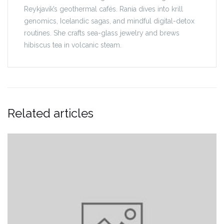
Reykjavík’s geothermal cafés. Rania dives into krill
genomics, Icelandic sagas, and mindful digital-detox
routines. She crafts sea-glass jewelry and brews
hibiscus tea in volcanic steam.
Related articles