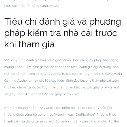
hiệu của một nền tảng đáng tin cậy.
Tiêu chí đánh giá và phương
pháp kiểm tra nhà cái trước
khi tham gia
Một quy trình đánh giá hiệu quả gồm nhiều tiêu chí: giấy phép hoạt động,
chứng nhận kiểm định game, cơ chế thanh toán, đánh giá người dùng, bảo
mật và hỗ trợ khách hàng. Giấy phép từ các cơ quan uy tín như UKGC, Malta
Gaming Authority hay các tổ chức kiểm định độc lập cho thấy nhà cái tuân
thủ tiêu chuẩn quốc tế. Tuy nhiên, cần phân biệt các loại giấy phép vì một
số giấy phép ít chặt chẽ hơn các giấy phép khác.
Kiểm tra chứng nhận RNG và báo cáo kiểm toán từ các công ty độc lập
thường được công bố trong mục "About" hoặc "Certification". Phương thức
thanh toán đa dạng và minh bạch (chuyển khoản ngân hàng, ví điện tử, thẻ