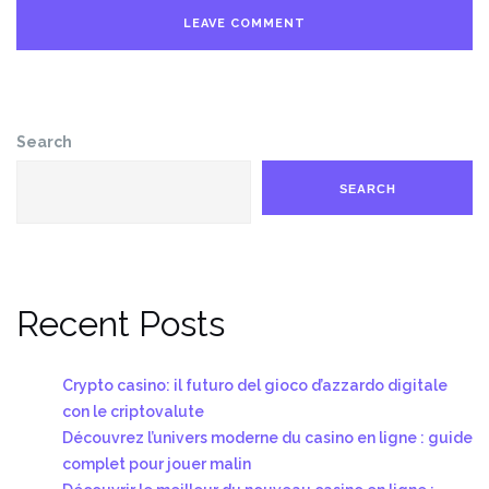
Search
SEARCH
Recent Posts
Crypto casino: il futuro del gioco d’azzardo digitale
con le criptovalute
Découvrez l’univers moderne du casino en ligne : guide
complet pour jouer malin