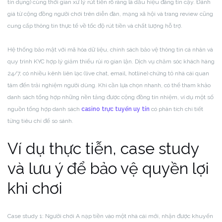
tín dụng) cùng thời gian xử lý rút tiền rõ ràng là dấu hiệu đáng tin cậy. Đánh
giá từ cộng đồng người chơi trên diễn đàn, mạng xã hội và trang review cũng
cung cấp thông tin thực tế về tốc độ rút tiền và chất lượng hỗ trợ.
Hệ thống bảo mật với mã hóa dữ liệu, chính sách bảo vệ thông tin cá nhân và
quy trình KYC hợp lý giảm thiểu rủi ro gian lận. Dịch vụ chăm sóc khách hàng
24/7, có nhiều kênh liên lạc (live chat, email, hotline) chứng tỏ nhà cái quan
tâm đến trải nghiệm người dùng. Khi cần lựa chọn nhanh, có thể tham khảo
danh sách tổng hợp những nền tảng được cộng đồng tín nhiệm, ví dụ một số
nguồn tổng hợp danh sách
casino trực tuyến uy tín
có phân tích chi tiết
từng tiêu chí để so sánh.
Ví dụ thực tiễn, case study
và lưu ý để bảo vệ quyền lợi
khi chơi
Case study 1: Người chơi A nạp tiền vào một nhà cái mới, nhận được khuyến