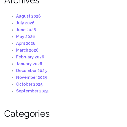
Archives
August 2026
July 2026
June 2026
May 2026
April 2026
March 2026
February 2026
January 2026
December 2025
November 2025
October 2025
September 2025
Categories