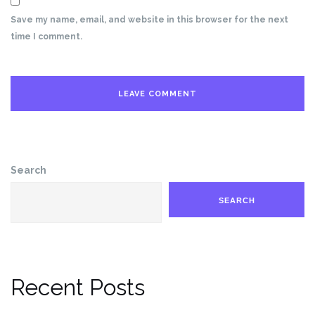
Save my name, email, and website in this browser for the next
time I comment.
Search
SEARCH
Recent Posts