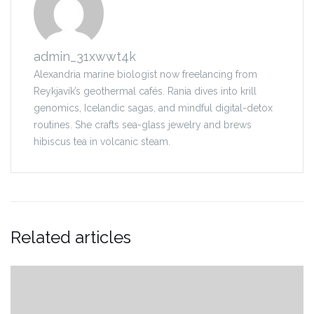
admin_31xwwt4k
Alexandria marine biologist now freelancing from
Reykjavík’s geothermal cafés. Rania dives into krill
genomics, Icelandic sagas, and mindful digital-detox
routines. She crafts sea-glass jewelry and brews
hibiscus tea in volcanic steam.
Related articles