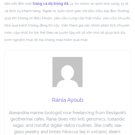
liên kết đến một
trang cá độ bóng đá
uy tín nhằm so sánh tính năng, tỷ lệ
và dịch vụ khách hàng. Ngoài ra, luôn cảnh giác với dấu hiệu lừa đảo: thưởng
quá lớn không có điều khoản, yêu cầu cung cấp mật khẩu, yêu cầu chuyển
tiền qua kênh không đáng tin cậy. Việc tham gia các nhóm phân tích chuyên
môn, cập nhật tin tức thể thao và luyện tập với số vốn nhỏ sẽ giúp tích lũy
kinh nghiệm thực tế mà không mạo hiểm quá mức.
Rania Ayoub
Alexandria marine biologist now freelancing from Reykjavík’s
geothermal cafés. Rania dives into krill genomics, Icelandic
sagas, and mindful digital-detox routines. She crafts sea-
glass jewelry and brews hibiscus tea in volcanic steam.