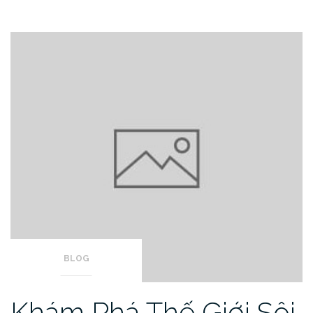
BLOG
Khám Phá Thế Giới Sôi