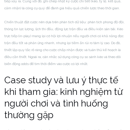
tiếp xảy ra. Cùng với đó, ghi chép nhật ký cược chi tiết (kèo, tỷ lệ, kết quả,
cảm nhận) là công cụ quý để đánh giá hiệu quả chiến lược theo thời gian.
Chiến thuật đặt cược nên dựa trên phân tích dữ liệu: phân tích phong độ đội,
thông tin lực lượng, lịch thi đấu, động lực trận đấu và điều kiện sân bãi. Kèo
trực tiếp (in-play) mang lại cơ hội lợi nhuận nếu người chơi có khả năng đọc
trận đấu tốt và phản ứng nhanh, nhưng lại tiềm ẩn rủi ro tâm lý cao. Do đó,
thiết lập quy tắc rõ ràng cho cược chấp nhận được và tuân thủ kế hoạch là
điều cần thiết. Ngoài ra, cân nhắc sử dụng công cụ so sánh kèo và theo dõi
biến động odds để tìm thời điểm vào cược có lợi nhất.
Case study và lưu ý thực tế
khi tham gia: kinh nghiệm từ
người chơi và tình huống
thường gặp