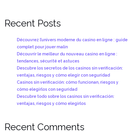
Recent Posts
Découvrez l’univers moderne du casino en ligne : guide
complet pour jouer malin
Découvrir le meilleur du nouveau casino en ligne :
tendances, sécurité et astuces
Descubre los secretos de los casinos sin verificación:
ventajas, riesgos y cómo elegir con seguridad
Casinos sin verificación: cómo funcionan, riesgos y
cómo elegirlos con seguridad
Descubre todo sobre los casinos sin verificación:
ventajas, riesgos y cómo elegirlos
Recent Comments