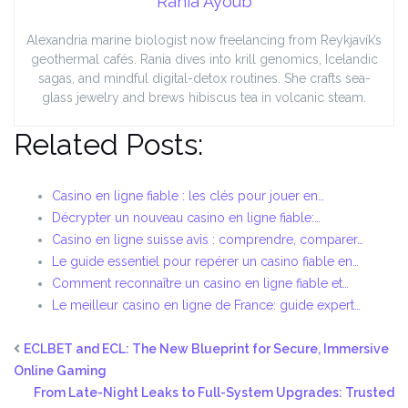
Rania Ayoub
Alexandria marine biologist now freelancing from Reykjavík’s
geothermal cafés. Rania dives into krill genomics, Icelandic
sagas, and mindful digital-detox routines. She crafts sea-
glass jewelry and brews hibiscus tea in volcanic steam.
Related Posts:
Casino en ligne fiable : les clés pour jouer en…
Décrypter un nouveau casino en ligne fiable:…
Casino en ligne suisse avis : comprendre, comparer…
Le guide essentiel pour repérer un casino fiable en…
Comment reconnaître un casino en ligne fiable et…
Le meilleur casino en ligne de France: guide expert…
ECLBET and ECL: The New Blueprint for Secure, Immersive
Online Gaming
From Late-Night Leaks to Full-System Upgrades: Trusted