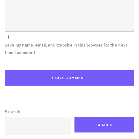
Save my name, email, and website in this browser for the next
time I comment.
Search
SEARCH