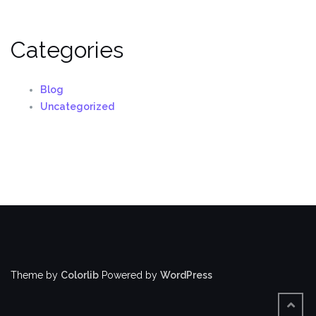
Categories
Blog
Uncategorized
Theme by
Colorlib
Powered by
WordPress