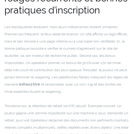
pratiques d’inscription
Les escroqueries évoluent, mais leurs mécanismes restent similaires.
Premier cas fréquent: le faux label de licence. Un site affiche un logo officiel,
mais le lien renvoie à une page interne ou à une copie non vérifiable. Ici, la
bonne pratique consiste à vérifier le numéro d’agrément sur le site de
l’autorité, via son moteur de recherche public. Second cas: les bonus
impossibles. Un opérateur promet un bonus de 500% avec x70 de mise,
délai très court et contribution des jeux opaque. Résultat: le joueur ne peut
jamais terminer le wagering. Les plateformes fiables indiquent les règles de
manière
exhaustive
et raisonnable, avec un x20–x35 et des limites de
mise explicites durant le wagering.
Troisième cas: la rétention de retrait via KYC abusif. Exemple concret: un
joueur gagne une somme importante sur une machine à sous, demande un
retrait, puis voit l’opérateur réclamer des documents non pertinents (contrats,
relevés complets multiannuels, selfies répétés avec divers objets). Une telle