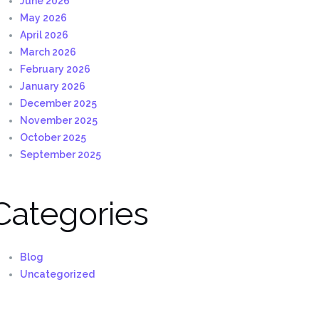
June 2026
May 2026
April 2026
March 2026
February 2026
January 2026
December 2025
November 2025
October 2025
September 2025
Categories
Blog
Uncategorized