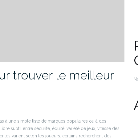
r trouver le meilleur
N
s à une simple liste de marques populaires ou à des
bre subtil entre sécurité, équité, variété de jeux, vitesse des
ttentes varient selon les joueurs: certains recherchent des