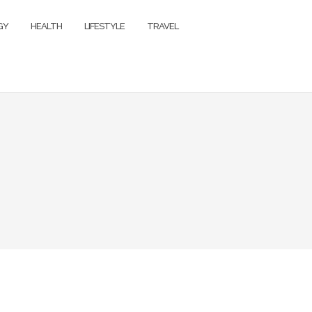
GY
HEALTH
LIFESTYLE
TRAVEL