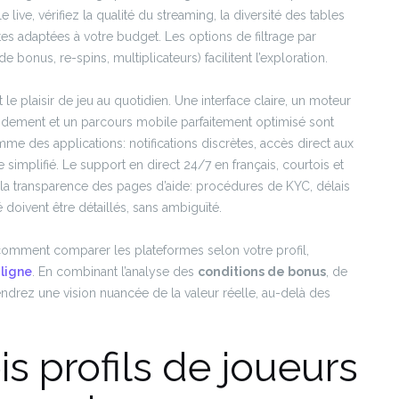
e live, vérifiez la qualité du streaming, la diversité des tables
ites adaptées à votre budget. Les options de filtrage par
de bonus, re-spins, multiplicateurs) facilitent l’exploration.
e plaisir de jeu au quotidien. Une interface claire, un moteur
pidement et un parcours mobile parfaitement optimisé sont
e des applications: notifications discrètes, accès direct aux
e simplifié. Le support en direct 24/7 en français, courtois et
n la transparence des pages d’aide: procédures de KYC, délais
é doivent être détaillés, sans ambiguïté.
comment comparer les plateformes selon votre profil,
 ligne
. En combinant l’analyse des
conditions de bonus
, de
iendrez une vision nuancée de la valeur réelle, au-delà des
is profils de joueurs