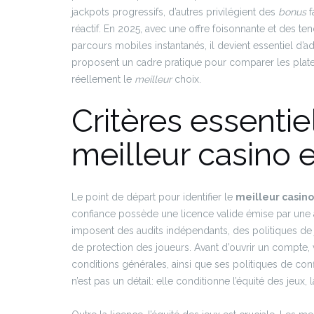
jackpots progressifs, d’autres privilégient des
bonus
f
réactif. En 2025, avec une offre foisonnante et des t
parcours mobiles instantanés, il devient essentiel d’
proposent un cadre pratique pour comparer les platef
réellement le
meilleur
choix.
Critères essentiel
meilleur casino 
Le point de départ pour identifier le
meilleur casino
confiance possède une licence valide émise par une a
imposent des audits indépendants, des politiques de
de protection des joueurs. Avant d’ouvrir un compte, v
conditions générales, ainsi que ses politiques de conf
n’est pas un détail: elle conditionne l’équité des jeux, 