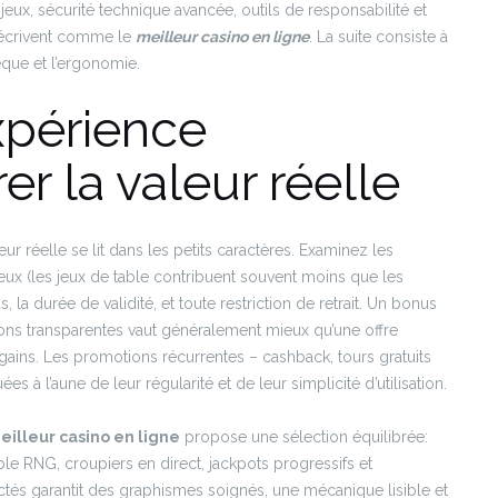
 jeux, sécurité technique avancée, outils de responsabilité et
décrivent comme le
meilleur casino en ligne
. La suite consiste à
hèque et l’ergonomie.
xpérience
er la valeur réelle
aleur réelle se lit dans les petits caractères. Examinez les
jeux (les jeux de table contribuent souvent moins que les
la durée de validité, et toute restriction de retrait. Un bonus
ns transparentes vaut généralement mieux qu’une offre
 gains. Les promotions récurrentes – cashback, tours gratuits
s à l’aune de leur régularité et de leur simplicité d’utilisation.
eilleur casino en ligne
propose une sélection équilibrée:
able RNG, croupiers en direct, jackpots progressifs et
tés garantit des graphismes soignés, une mécanique lisible et