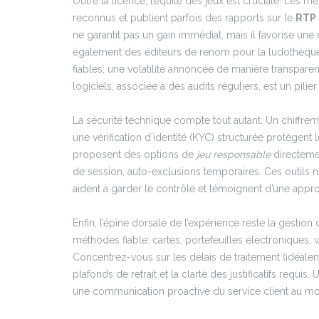
Outre la licence, l’équité des jeux est cruciale. Les m
reconnus et publient parfois des rapports sur le
RTP
ne garantit pas un gain immédiat, mais il favorise un
également des éditeurs de renom pour la ludothèque: 
fiables, une volatilité annoncée de manière transpare
logiciels, associée à des audits réguliers, est un pili
La sécurité technique compte tout autant. Un chiffr
une vérification d’identité (KYC) structurée protègent 
proposent des options de
jeu responsable
directemen
de session, auto-exclusions temporaires. Ces outils ne
aident à garder le contrôle et témoignent d’une app
Enfin, l’épine dorsale de l’expérience reste la gestio
méthodes fiable: cartes, portefeuilles électroniques, v
Concentrez-vous sur les délais de traitement (idéaleme
plafonds de retrait et la clarté des justificatifs requis
une communication proactive du service client au moi