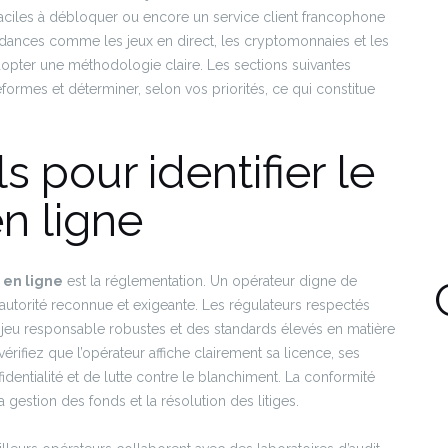
aciles à débloquer ou encore un service client francophone
endances comme les jeux en direct, les cryptomonnaies et les
adopter une méthodologie claire. Les sections suivantes
ormes et déterminer, selon vos priorités, ce qui constitue
s pour identifier le
en ligne
 en ligne
est la réglementation. Un opérateur digne de
utorité reconnue et exigeante. Les régulateurs respectés
 jeu responsable robustes et des standards élevés en matière
érifiez que l’opérateur affiche clairement sa licence, ses
identialité et de lutte contre le blanchiment. La conformité
la gestion des fonds et la résolution des litiges.