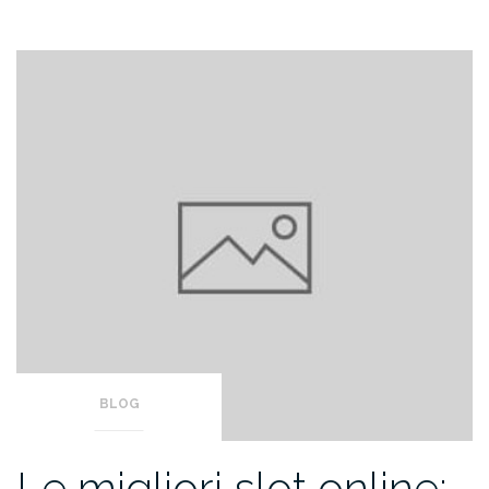
BLOG
Le migliori slot online: