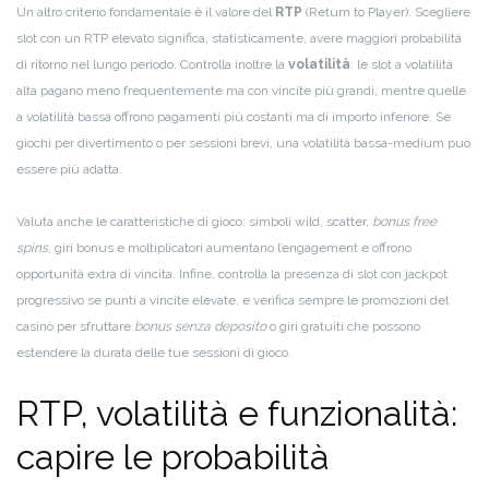
Un altro criterio fondamentale è il valore del
RTP
(Return to Player). Scegliere
slot con un RTP elevato significa, statisticamente, avere maggiori probabilità
di ritorno nel lungo periodo. Controlla inoltre la
volatilità
: le slot a volatilità
alta pagano meno frequentemente ma con vincite più grandi, mentre quelle
a volatilità bassa offrono pagamenti più costanti ma di importo inferiore. Se
giochi per divertimento o per sessioni brevi, una volatilità bassa-medium può
essere più adatta.
Valuta anche le caratteristiche di gioco: simboli wild, scatter,
bonus free
spins
, giri bonus e moltiplicatori aumentano l’engagement e offrono
opportunità extra di vincita. Infine, controlla la presenza di slot con jackpot
progressivo se punti a vincite elevate, e verifica sempre le promozioni del
casinò per sfruttare
bonus senza deposito
o giri gratuiti che possono
estendere la durata delle tue sessioni di gioco.
RTP, volatilità e funzionalità:
capire le probabilità