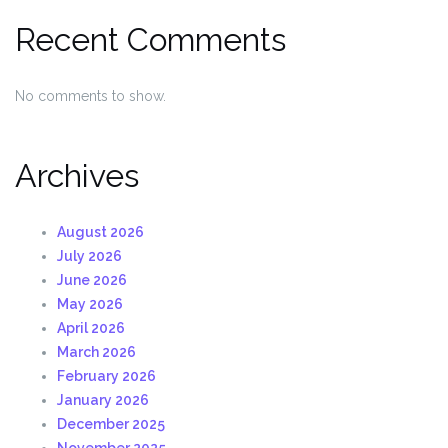
Recent Comments
No comments to show.
Archives
August 2026
July 2026
June 2026
May 2026
April 2026
March 2026
February 2026
January 2026
December 2025
November 2025