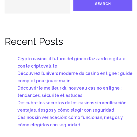
SEARCH
Recent Posts
Crypto casino: il futuro del gioco d’azzardo digitale
con le criptovalute
Découvrez l’univers moderne du casino en ligne : guide
complet pour jouer malin
Découvrir le meilleur du nouveau casino en ligne :
tendances, sécurité et astuces
Descubre los secretos de los casinos sin verificación:
ventajas, riesgos y cómo elegir con seguridad
Casinos sin verificación: cómo funcionan, riesgos y
cómo elegirlos con seguridad