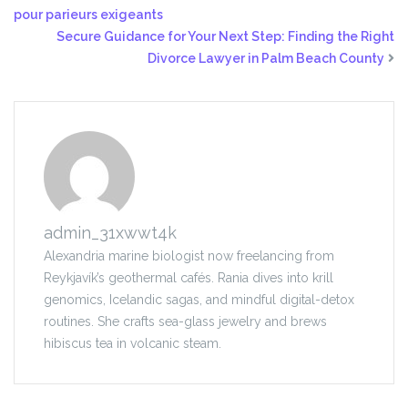
pour parieurs exigeants
Secure Guidance for Your Next Step: Finding the Right
Divorce Lawyer in Palm Beach County
admin_31xwwt4k
Alexandria marine biologist now freelancing from
Reykjavík’s geothermal cafés. Rania dives into krill
genomics, Icelandic sagas, and mindful digital-detox
routines. She crafts sea-glass jewelry and brews
hibiscus tea in volcanic steam.