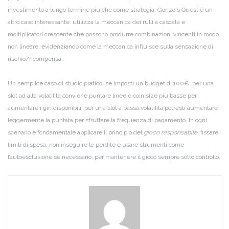
investimento a lungo termine più che come strategia. Gonzo's Quest è un
altro caso interessante: utilizza la meccanica dei rulli a cascata e
moltiplicatori crescente che possono produrre combinazioni vincenti in modo
non lineare, evidenziando come la meccanica influisce sulla sensazione di
rischio/ricompensa.
Un semplice caso di studio pratico: se imposti un budget di 100€, per una
slot ad alta volatilità conviene puntare linee e coin size più basse per
aumentare i giri disponibili; per una slot a bassa volatilità potresti aumentare
leggermente la puntata per sfruttare la frequenza di pagamento. In ogni
scenario è fondamentale applicare il principio del
gioco responsabile
: fissare
limiti di spesa, non inseguire le perdite e usare strumenti come
l’autoesclusione se necessario, per mantenere il gioco sempre sotto controllo.