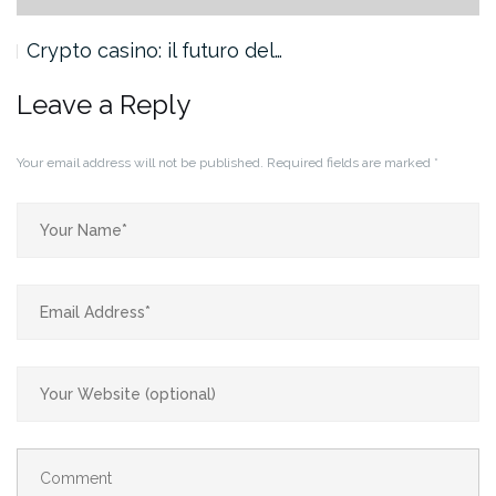
Crypto casino: il futuro del…
Leave a Reply
Your email address will not be published.
Required fields are marked
*