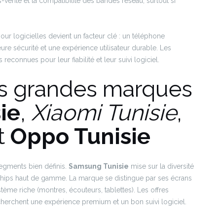
-vente et la compatibilité des bandes réseau, surtout si
 jour logicielles devient un facteur clé : un téléphone
eure sécurité et une expérience utilisateur durable. Les
connues pour leur fiabilité et leur suivi logiciel.
s grandes marques
ie
,
Xiaomi Tunisie
,
t
Oppo Tunisie
egments bien définis.
Samsung Tunisie
mise sur la diversité
hips haut de gamme. La marque se distingue par ses écrans
stème riche (montres, écouteurs, tablettes). Les offres
herchent une expérience premium et un bon suivi logiciel.