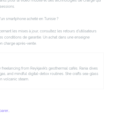
nts pour la vidéo mobile et des technologies de charge qui
 sessions.
 d'un smartphone acheté en Tunisie ?
ernant les mises à jour, consultez les retours d'utilisateurs
es conditions de garantie. Un achat dans une enseigne
en charge après-vente.
 freelancing from Reykjavík’s geothermal cafés. Rania dives
agas, and mindful digital-detox routines. She crafts sea-glass
in volcanic steam.
parer…