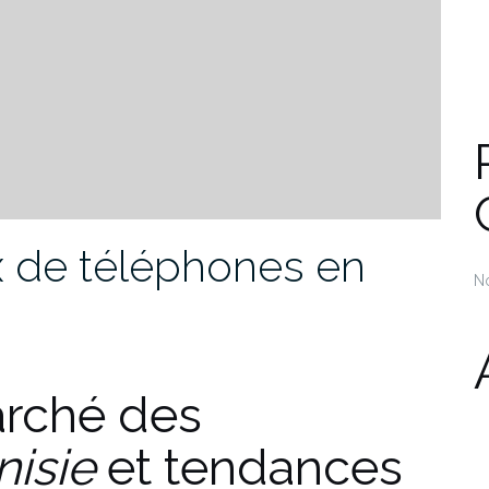
x de téléphones en
N
rché des
isie
et tendances