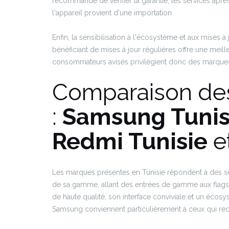
recommandé de vérifier la garantie, les services après
l'appareil provient d'une importation.
Enfin, la sensibilisation à l'écosystème et aux mises à
bénéficiant de mises à jour régulières offre une meill
consommateurs avisés privilégient donc des marques re
Comparaison de
:
Samsung Tunis
Redmi Tunisie
e
Les marques présentes en Tunisie répondent à des s
de sa gamme, allant des entrées de gamme aux flags
de haute qualité, son interface conviviale et un écosy
Samsung conviennent particulièrement à ceux qui rec