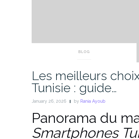
BLOG
Les meilleurs choi
Tunisie : guide…
January 26, 2026
by
Rania Ayoub
Panorama du ma
Smartphones Tun