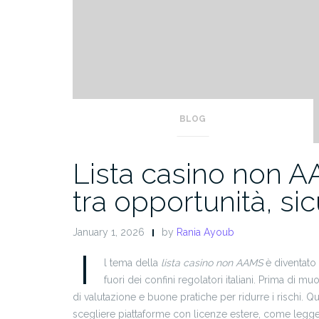
BLOG
Lista casino non A
tra opportunità, si
January 1, 2026
by
Rania Ayoub
I
l tema della
lista casino non AAMS
è diventato 
fuori dei confini regolatori italiani. Prima di 
di valutazione e buone pratiche per ridurre i rischi. 
scegliere piattaforme con licenze estere, come legger