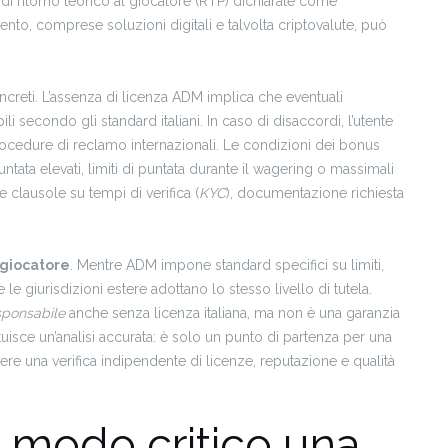
i ritorno teorico al giocatore (RTP) dichiarate come
mento, comprese soluzioni digitali e talvolta criptovalute, può
ncreti. L’assenza di licenza ADM implica che eventuali
 secondo gli standard italiani. In caso di disaccordi, l’utente
procedure di reclamo internazionali. Le condizioni dei bonus
tata elevati, limiti di puntata durante il wagering o massimali
 clausole su tempi di verifica (
KYC
), documentazione richiesta
 giocatore
. Mentre ADM impone standard specifici su limiti,
le giurisdizioni estere adottano lo stesso livello di tutela.
sponsabile
anche senza licenza italiana, ma non è una garanzia
tituisce un’analisi accurata: è solo un punto di partenza per una
e una verifica indipendente di licenze, reputazione e qualità
 modo critico una