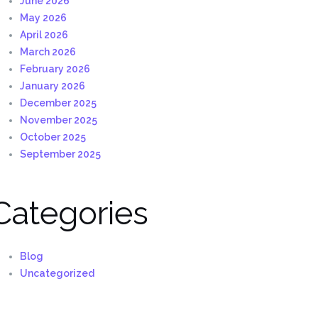
June 2026
May 2026
April 2026
March 2026
February 2026
January 2026
December 2025
November 2025
October 2025
September 2025
Categories
Blog
Uncategorized