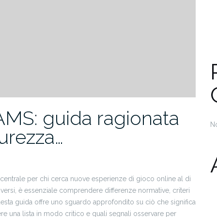
AMS: guida ragionata
N
curezza…
centrale per chi cerca nuove esperienze di gioco online al di
muoversi, è essenziale comprendere differenze normative, criteri
Questa guida offre uno sguardo approfondito su ciò che significa
e una lista in modo critico e quali segnali osservare per