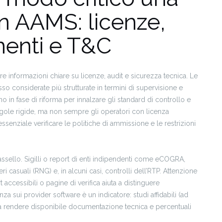
on AAMS: licenze,
menti e T&C
re informazioni chiare su licenze, audit e sicurezza tecnica. Le
o considerate più strutturate in termini di supervisione e
no in fase di riforma per innalzare gli standard di controllo e
gole rigide, ma non sempre gli operatori con licenza
essenziale verificare le politiche di ammissione e le restrizioni
tassello. Sigilli o report di enti indipendenti come eCOGRA,
i casuali (RNG) e, in alcuni casi, controlli dell’RTP. Attenzione
accessibili o pagine di verifica aiuta a distinguere
nza sui provider software è un indicatore: studi affidabili (ad
a rendere disponibile documentazione tecnica e percentuali