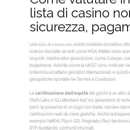
lista di casino n
sicurezza, paga
Una
lista di casino non AAMS
credibile dovrebbe offri
licenze rilasciate da enti come MGA (Malta) sono spess
requisiti, mentre altre giurisdizioni, come Curaçao, so
trasparenza. Autorità come la UKGC sono note per re
britannica accettano giocatori internazionali; è quindi 
geografiche riportate nei Termini e Condizioni.
La
certificazione dell’equità
dei giochi è un altro 
iTech Labs o GLI attestano test sul generatore di numer
però: la presenza di un logo non basta; cercare report 
certificazioni reali da mere grafiche. Anche la traspare
esempio NetEnt, Play’n GO, Pragmatic Play) tendono 
RTP, facilitando confronti informati.