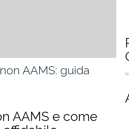
e non AAMS: guida
N
…
Non AAMS e come