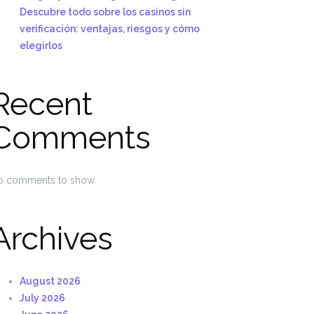
Descubre todo sobre los casinos sin
verificación: ventajas, riesgos y cómo
elegirlos
Recent
Comments
o comments to show.
Archives
August 2026
July 2026