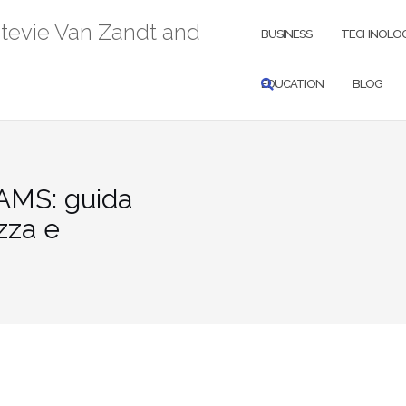
Stevie Van Zandt and
BUSINESS
TECHNOLO
EDUCATION
BLOG
AAMS: guida
ezza e