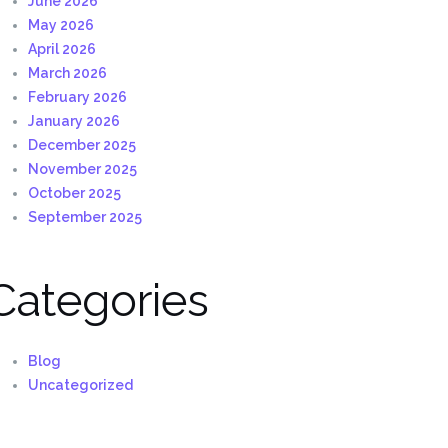
June 2026
May 2026
April 2026
March 2026
February 2026
January 2026
December 2025
November 2025
October 2025
September 2025
Categories
Blog
Uncategorized