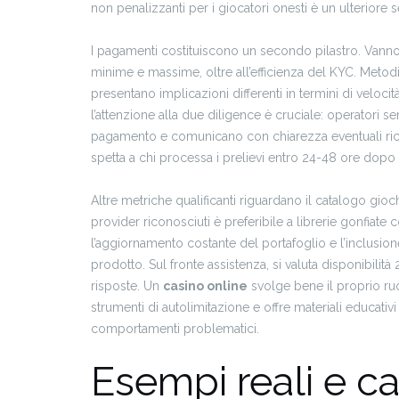
non penalizzanti per i giocatori onesti è un ulteriore 
I pagamenti costituiscono un secondo pilastro. Vanno 
minime e massime, oltre all’efficienza del KYC. Metodi 
presentano implicazioni differenti in termini di velocit
l’attenzione alla due diligence è cruciale: operatori ser
pagamento e comunicano con chiarezza eventuali rich
spetta a chi processa i prelievi entro 24-48 ore dopo l
Altre metriche qualificanti riguardano il catalogo gioc
provider riconosciuti è preferibile a librerie gonfiate 
l’aggiornamento costante del portafoglio e l’inclusione
prodotto. Sul fronte assistenza, si valuta disponibilità 2
risposte. Un
casino online
svolge bene il proprio ruo
strumenti di autolimitazione e offre materiali educativ
comportamenti problematici.
Esempi reali e ca