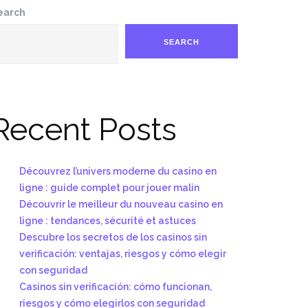
earch
SEARCH
Recent Posts
Découvrez l’univers moderne du casino en
ligne : guide complet pour jouer malin
Découvrir le meilleur du nouveau casino en
ligne : tendances, sécurité et astuces
Descubre los secretos de los casinos sin
verificación: ventajas, riesgos y cómo elegir
con seguridad
Casinos sin verificación: cómo funcionan,
riesgos y cómo elegirlos con seguridad