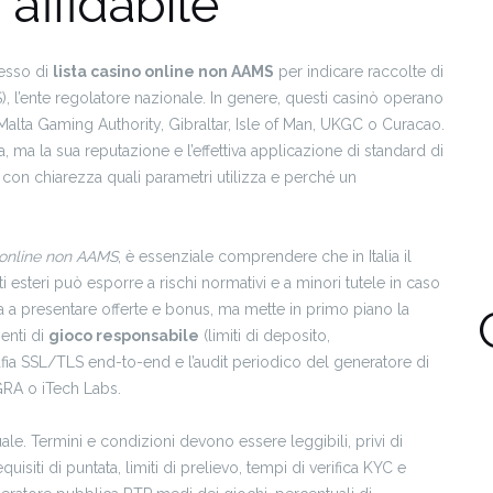
 affidabile
pesso di
lista casino online non AAMS
per indicare raccolte di
, l’ente regolatore nazionale. In genere, questi casinò operano
 Malta Gaming Authority, Gibraltar, Isle of Man, UKGC o Curacao.
, ma la sua reputazione e l’effettiva applicazione di standard di
e con chiarezza quali parametri utilizza e perché un
 online non AAMS
, è essenziale comprendere che in Italia il
 esteri può esporre a rischi normativi e a minori tutele in caso
mita a presentare offerte e bonus, ma mette in primo piano la
enti di
gioco responsabile
(limiti di deposito,
rafia SSL/TLS end-to-end e l’audit periodico del generatore di
GRA o iTech Labs.
uale. Termini e condizioni devono essere leggibili, privi di
uisiti di puntata, limiti di prelievo, tempi di verifica KYC e