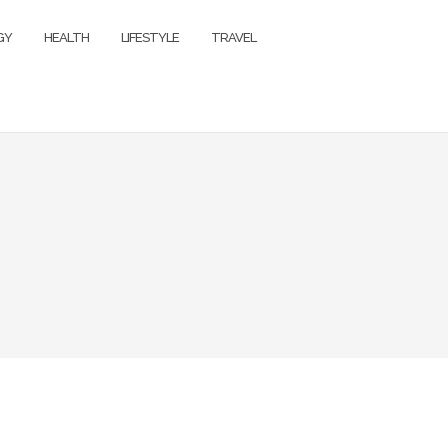
GY
HEALTH
LIFESTYLE
TRAVEL