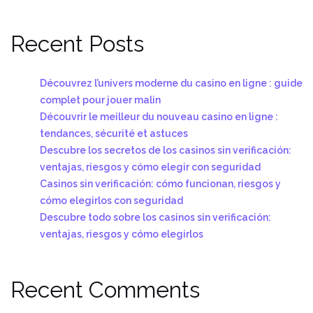
Recent Posts
Découvrez l’univers moderne du casino en ligne : guide
complet pour jouer malin
Découvrir le meilleur du nouveau casino en ligne :
tendances, sécurité et astuces
Descubre los secretos de los casinos sin verificación:
ventajas, riesgos y cómo elegir con seguridad
Casinos sin verificación: cómo funcionan, riesgos y
cómo elegirlos con seguridad
Descubre todo sobre los casinos sin verificación:
ventajas, riesgos y cómo elegirlos
Recent Comments