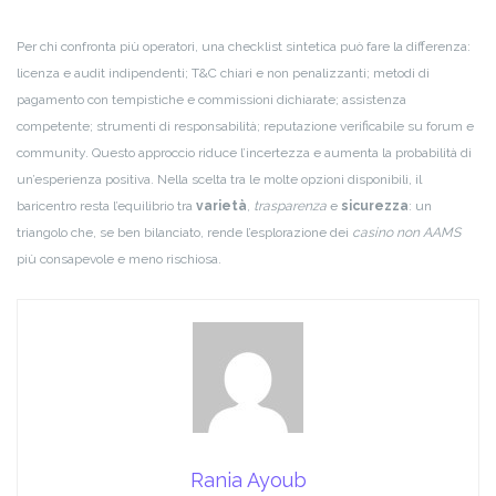
Per chi confronta più operatori, una checklist sintetica può fare la differenza:
licenza e audit indipendenti; T&C chiari e non penalizzanti; metodi di
pagamento con tempistiche e commissioni dichiarate; assistenza
competente; strumenti di responsabilità; reputazione verificabile su forum e
community. Questo approccio riduce l’incertezza e aumenta la probabilità di
un’esperienza positiva. Nella scelta tra le molte opzioni disponibili, il
baricentro resta l’equilibrio tra
varietà
,
trasparenza
e
sicurezza
: un
triangolo che, se ben bilanciato, rende l’esplorazione dei
casino non AAMS
più consapevole e meno rischiosa.
Rania Ayoub