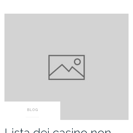
BLOG
Lista dei casino non