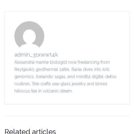
admin_31xwwt4k
Alexandria marine biologist now freelancing from
Reykjavík’s geothermal cafés. Rania dives into krill
genomics, Icelandic sagas, and mindful digital-detox
routines. She crafts sea-glass jewelry and brews
hibiscus tea in volcanic steam.
Related articles