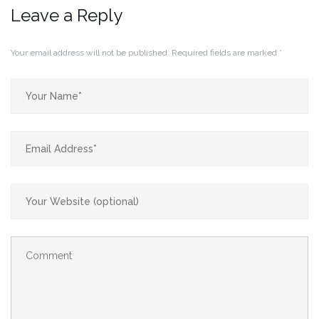
Leave a Reply
Your email address will not be published.
Required fields are marked
*