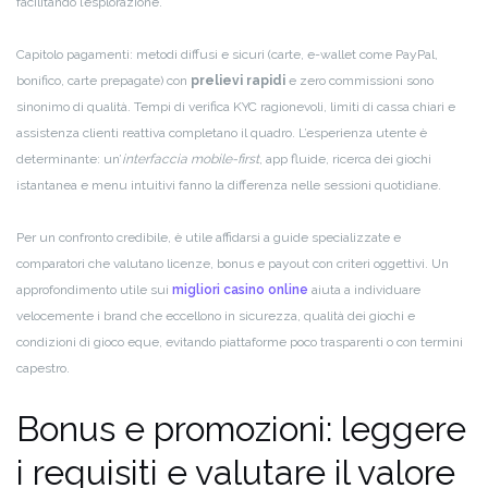
facilitando l’esplorazione.
Capitolo pagamenti: metodi diffusi e sicuri (carte, e-wallet come PayPal,
bonifico, carte prepagate) con
prelievi rapidi
e zero commissioni sono
sinonimo di qualità. Tempi di verifica KYC ragionevoli, limiti di cassa chiari e
assistenza clienti reattiva completano il quadro. L’esperienza utente è
determinante: un’
interfaccia mobile-first
, app fluide, ricerca dei giochi
istantanea e menu intuitivi fanno la differenza nelle sessioni quotidiane.
Per un confronto credibile, è utile affidarsi a guide specializzate e
comparatori che valutano licenze, bonus e payout con criteri oggettivi. Un
approfondimento utile sui
migliori casino online
aiuta a individuare
velocemente i brand che eccellono in sicurezza, qualità dei giochi e
condizioni di gioco eque, evitando piattaforme poco trasparenti o con termini
capestro.
Bonus e promozioni: leggere
i requisiti e valutare il valore