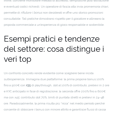
Infine, conviene monitorare metodo di accredito, tempistiche post-attivazione
e eventuali codici richiesti. Un operatore di fascia alta invia promemoria chiari,
permette di
rifiutare i bonus
non desiderati e offre uno storico promozioni
consultabile. Tali pratiche dimostrano rispetto per il giocatore e allineano la
proposta commerciale a un’esperienza di gioco responsabile e sostenibile.
Esempi pratici e tendenze
del settore: cosa distingue i
veri top
Un confronto concreto rende evidente come scegliere bene incida
sull’esperienza. Immagina due piattaforme: la prima propone bonus 100%
fino a 500€ con
x35
di playthrough, slot al 100% di contributo, prelievi in 2 ore
e KYC anticipato in fase di registrazione; la seconda offre 200% fino a 600€
ma con
x45
, contributo slot 70%, limiti di puntata stretti e prelievi in 24–48
ore. Paradossalmente, la prima risulta più “ricca” nel medio periodo perché
consente di sbloccare i bonus con minore attrito e garantisce flussi di cassa