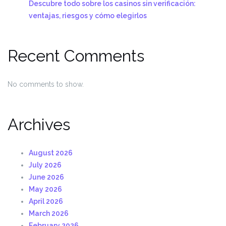
Descubre todo sobre los casinos sin verificación:
ventajas, riesgos y cómo elegirlos
Recent Comments
No comments to show.
Archives
August 2026
July 2026
June 2026
May 2026
April 2026
March 2026
February 2026