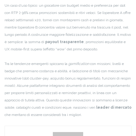
Un caso d’uso tipico: un giocatore con budget medio e preferenza per slot
con RTP ≥ 96% cerca promozioni sostenibili e ritiri veloci. Se l’operatore A offre
reload settimanali x20, tornei con montepremi cash e prelievi in giornata,
mentre l’operatore B concentra valore sul benvenuto ma trascura il post, nel
lungo periodo A costruisce maggiore fidelizzazione e soddisfazione. Il motivo
è semplice: la somma di
payout trasparente
, promozioni equilibrate e
UX mobile-first supera l’effetto “wow” del primo deposito.
Tra le tendenze emergenti spiccano la
gamification
con missioni, livelli e
badge che premiano costanza e abilità, e l’adozione di titoli con meccaniche
innovative (slot cluster-pay, acquisto bonus regolamentato, funzioni di respin
mirati). Alcune piattaforme integrano strumenti di analisi del comportamento
per proporre limiti personalizzati e reminder proattivi, in linea con un
approccio di tutela attiva. Quando queste innovazioni si sommano a licenze
solide, cataloghi curati e condizioni eque, nascono i veri
leader di mercato
che meritano di essere considerati tra i migliori.