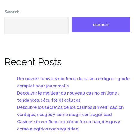
Search
SEARCH
Recent Posts
Découvrez l’univers moderne du casino en ligne : guide
complet pour jouer malin
Découvrir le meilleur du nouveau casino en ligne :
tendances, sécurité et astuces
Descubre los secretos de los casinos sin verificación:
ventajas, riesgos y cómo elegir con seguridad
Casinos sin verificación: cómo funcionan, riesgos y
cómo elegirlos con seguridad