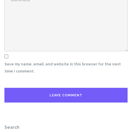
Save my name, email, and website in this browser for the next
time I comment.
Search