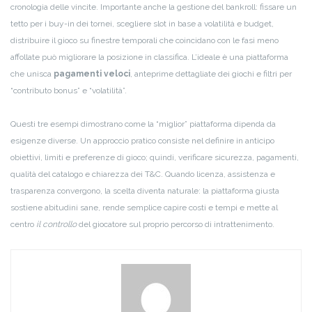
cronologia delle vincite. Importante anche la gestione del bankroll: fissare un
tetto per i buy-in dei tornei, scegliere slot in base a volatilità e budget,
distribuire il gioco su finestre temporali che coincidano con le fasi meno
affollate può migliorare la posizione in classifica. L’ideale è una piattaforma
che unisca
pagamenti veloci
, anteprime dettagliate dei giochi e filtri per
“contributo bonus” e “volatilità”.
Questi tre esempi dimostrano come la “miglior” piattaforma dipenda da
esigenze diverse. Un approccio pratico consiste nel definire in anticipo
obiettivi, limiti e preferenze di gioco; quindi, verificare sicurezza, pagamenti,
qualità del catalogo e chiarezza dei T&C. Quando licenza, assistenza e
trasparenza convergono, la scelta diventa naturale: la piattaforma giusta
sostiene abitudini sane, rende semplice capire costi e tempi e mette al
centro
il controllo
del giocatore sul proprio percorso di intrattenimento.