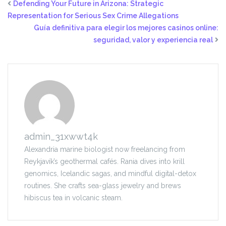
Defending Your Future in Arizona: Strategic
Representation for Serious Sex Crime Allegations
Guía definitiva para elegir los mejores casinos online:
seguridad, valor y experiencia real
admin_31xwwt4k
Alexandria marine biologist now freelancing from
Reykjavík’s geothermal cafés. Rania dives into krill
genomics, Icelandic sagas, and mindful digital-detox
routines. She crafts sea-glass jewelry and brews
hibiscus tea in volcanic steam.