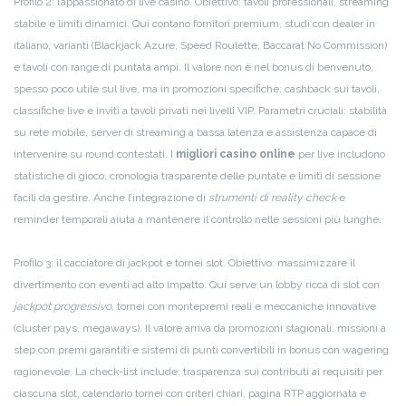
Profilo 2: l’appassionato di live casino. Obiettivo: tavoli professionali, streaming
stabile e limiti dinamici. Qui contano fornitori premium, studi con dealer in
italiano, varianti (Blackjack Azure, Speed Roulette, Baccarat No Commission)
e tavoli con range di puntata ampi. Il valore non è nel bonus di benvenuto,
spesso poco utile sul live, ma in promozioni specifiche: cashback sui tavoli,
classifiche live e inviti a tavoli privati nei livelli VIP. Parametri cruciali: stabilità
su rete mobile, server di streaming a bassa latenza e assistenza capace di
intervenire su round contestati. I
migliori casino online
per live includono
statistiche di gioco, cronologia trasparente delle puntate e limiti di sessione
facili da gestire. Anche l’integrazione di
strumenti di reality check
e
reminder temporali aiuta a mantenere il controllo nelle sessioni più lunghe.
Profilo 3: il cacciatore di jackpot e tornei slot. Obiettivo: massimizzare il
divertimento con eventi ad alto impatto. Qui serve un lobby ricca di slot con
jackpot progressivo
, tornei con montepremi reali e meccaniche innovative
(cluster pays, megaways). Il valore arriva da promozioni stagionali, missioni a
step con premi garantiti e sistemi di punti convertibili in bonus con wagering
ragionevole. La check-list include: trasparenza sui contributi ai requisiti per
ciascuna slot, calendario tornei con criteri chiari, pagina RTP aggiornata e