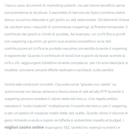
I bonus sono strumenti di marketing potenti, ma per trarne beneficio serve
comprenderne la struttura. Il pacchetto di benvenuto tipico combina match
bonus sul primo deposito e
giri gratis
su slot selezionate. Gli elementi chiave
da valutare sono i requisiti di scommessa (wagering), la finestra temporale, il
contributo dei giochi e i limiti di puntata. Ad esempio, un 100% fino a 500€
con wagering x35 entro 30 giorni può essere competitivo se le slot
contribuiscono al 100% e la puntata massima consentita durante il wagering
è ragionevole. Quando il contributo di tavoli live e giochi da tavolo scende al
10% o 0%, raggiungere l’obiettivo diventa complesso: per chi ama blackjack e
roulette, conviene cercare offerte dedicate o cashback sulle perdite.
Occhio alle condizioni invisibili. Clausole come “giocate non valide” su
scommesse con bassa varianza o l’esclusione di slot ad alto RTP durante il
wagering possono erodere il valore reale del bonus. Una regola pratica:
calcolare il “costo implicito” moltiplicando l’importo del bonus per il wagering
e per un’ipotesi di margine medio della slot scelta. Questo stima il volume di
gioco richiesto e aiuta a capire se l’offerta è sostenibile rispetto al budget. I
migliori casino online
espongono T&C sintetiche, esempi numerici e