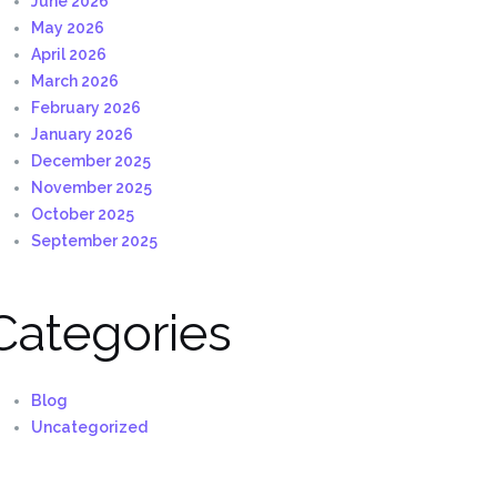
June 2026
May 2026
April 2026
March 2026
February 2026
January 2026
December 2025
November 2025
October 2025
September 2025
Categories
Blog
Uncategorized