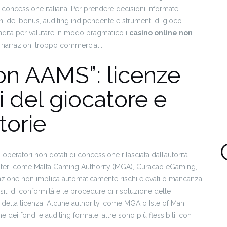
n concessione italiana. Per prendere decisioni informate
mini dei bonus, auditing indipendente e strumenti di gioco
ndita per valutare in modo pragmatico i
casino online non
 narrazioni troppo commerciali.
non AAMS”: licenze
i del giocatore e
torie
 operatori non dotati di concessione rilasciata dall’autorità
 esteri come Malta Gaming Authority (MGA), Curacao eGaming,
istinzione non implica automaticamente rischi elevati o mancanza
uisiti di conformità e le procedure di risoluzione delle
o della licenza. Alcune authority, come MGA o Isle of Man,
e dei fondi e auditing formale; altre sono più flessibili, con