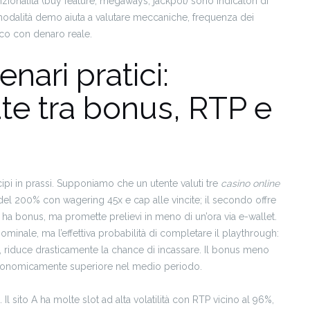
unzionalità (buy feature, megaways, jackpot) sono indicatori di
modalità demo aiuta a valutare meccaniche, frequenza dei
oco con denaro reale.
nari pratici:
ate tra bonus, RTP e
cipi in prassi. Supponiamo che un utente valuti tre
casino online
el 200% con wagering 45x e cap alle vincite; il secondo offre
ha bonus, ma promette prelievi in meno di un’ora via e-wallet.
minale, ma l’effettiva probabilità di completare il playthrough:
ti, riduce drasticamente la chance di incassare. Il bonus meno
e economicamente superiore nel medio periodo.
 Il sito A ha molte slot ad alta volatilità con RTP vicino al 96%,