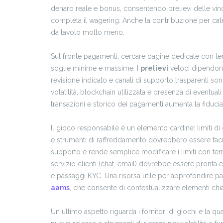
denaro reale e bonus, consentendo prelievi delle vinci
completa il wagering. Anche la contribuzione per cate
da tavolo molto meno.
Sul fronte pagamenti, cercare pagine dedicate con tem
soglie minime e massime. I
prelievi
veloci dipendono
revisione indicato e canali di supporto trasparenti s
volatilità, blockchain utilizzata e presenza di eventuali
transazioni e storico dei pagamenti aumenta la fiducia
Il gioco responsabile è un elemento cardine: limiti di 
e strumenti di raffreddamento dovrebbero essere faci
supporto e rende semplice modificare i limiti con te
servizio clienti (chat, email) dovrebbe essere pronta 
e passaggi KYC. Una risorsa utile per approfondire p
aams
, che consente di contestualizzare elementi chi
Un ultimo aspetto riguarda i fornitori di giochi e la qu