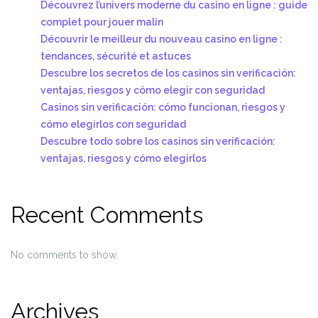
Découvrez l’univers moderne du casino en ligne : guide
complet pour jouer malin
Découvrir le meilleur du nouveau casino en ligne :
tendances, sécurité et astuces
Descubre los secretos de los casinos sin verificación:
ventajas, riesgos y cómo elegir con seguridad
Casinos sin verificación: cómo funcionan, riesgos y
cómo elegirlos con seguridad
Descubre todo sobre los casinos sin verificación:
ventajas, riesgos y cómo elegirlos
Recent Comments
No comments to show.
Archives