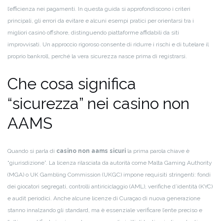
l’efficienza nei pagamenti. In questa guida si approfondiscono i criteri
principali, gli errori da evitare e alcuni esempi pratici per orientarsi tra i
migliori casinò offshore, distinguendo piattaforme affidabili da siti
improvvisati. Un approccio rigoroso consente di ridurre i rischi e di tutelare il
proprio bankroll, perché la vera sicurezza nasce prima di registrarsi.
Che cosa significa
“sicurezza” nei casino non
AAMS
Quando si parla di
casino non aams sicuri
la prima parola chiave è
“giurisdizione”. La licenza rilasciata da autorità come Malta Gaming Authority
(MGA) o UK Gambling Commission (UKGC) impone requisiti stringenti: fondi
dei giocatori segregati, controlli antiriciclaggio (AML), verifiche d’identità (KYC)
e audit periodici. Anche alcune licenze di Curaçao di nuova generazione
stanno innalzando gli standard, ma è essenziale verificare l’ente preciso e