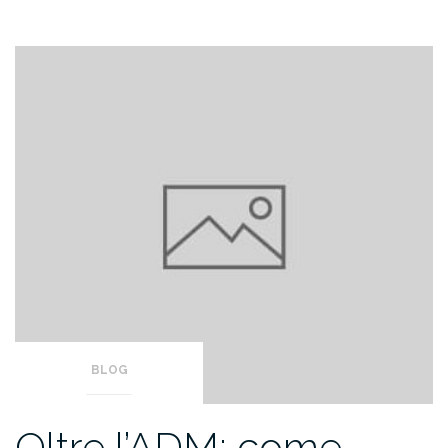
BLOG
Oltre l’ADM: come