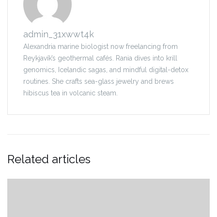
admin_31xwwt4k
Alexandria marine biologist now freelancing from
Reykjavík’s geothermal cafés. Rania dives into krill
genomics, Icelandic sagas, and mindful digital-detox
routines. She crafts sea-glass jewelry and brews
hibiscus tea in volcanic steam.
Related articles