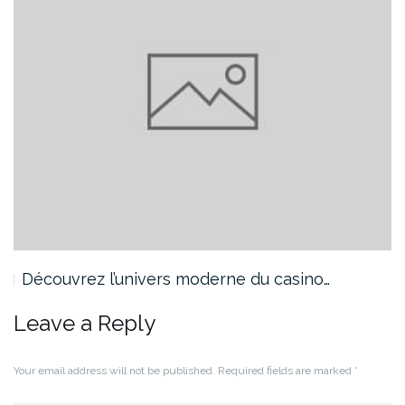
Découvrez l’univers moderne du casino…
Leave a Reply
Your email address will not be published.
Required fields are marked
*