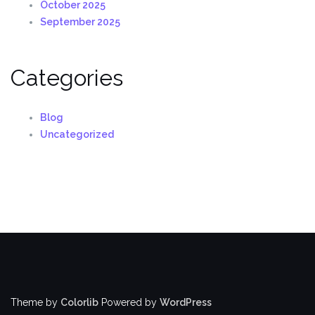
October 2025
September 2025
Categories
Blog
Uncategorized
Theme by
Colorlib
Powered by
WordPress