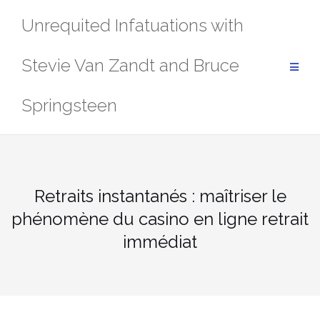
Skip
Unrequited Infatuations with
to
content
Stevie Van Zandt and Bruce
Springsteen
Retraits instantanés : maîtriser le
phénomène du casino en ligne retrait
immédiat