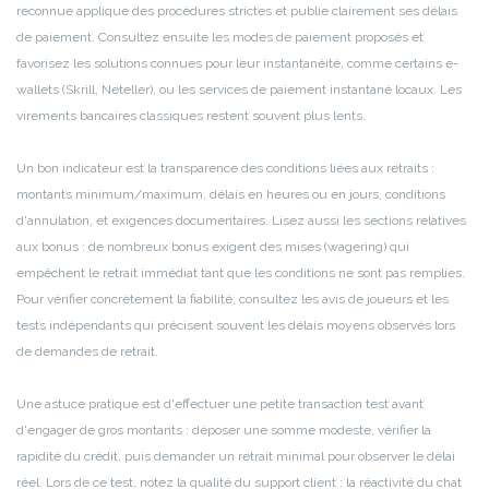
reconnue applique des procédures strictes et publie clairement ses délais
de paiement. Consultez ensuite les modes de paiement proposés et
favorisez les solutions connues pour leur instantanéité, comme certains e-
wallets (Skrill, Neteller), ou les services de paiement instantané locaux. Les
virements bancaires classiques restent souvent plus lents.
Un bon indicateur est la transparence des conditions liées aux retraits :
montants minimum/maximum, délais en heures ou en jours, conditions
d'annulation, et exigences documentaires. Lisez aussi les sections relatives
aux bonus : de nombreux bonus exigent des mises (wagering) qui
empêchent le retrait immédiat tant que les conditions ne sont pas remplies.
Pour vérifier concrètement la fiabilité, consultez les avis de joueurs et les
tests indépendants qui précisent souvent les délais moyens observés lors
de demandes de retrait.
Une astuce pratique est d'effectuer une petite transaction test avant
d'engager de gros montants : déposer une somme modeste, vérifier la
rapidité du crédit, puis demander un retrait minimal pour observer le délai
réel. Lors de ce test, notez la qualité du support client : la réactivité du chat