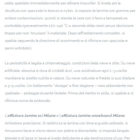
calda spatolato immediatamente per attirare impurità). Si livella poi la
struttura con spazzole in bronzo e nylon, si coprono le lamine con gomma per
evitare contaminazioni, quindi si stende la cera con il ferro a temperatura
controllata (generalmente 120–140 °C a seconda della cera) senza stazionare
troppo per non “bruciare” il materiale. Dopo raffreddamento completo, si
spatola seguendo la direzione di scorrimento e si rifinisce con spazzole e
panni antistatici.
La periodicità è legata a chilometraggio, condizioni della neve e stile. Su neve
artificiale, abrasiva e ricca di cristalli duri, una sciolinatura ogni 1–3 uscite
mantiene la soletta nutrita e veloce. Su neve naturale e fredda si può dilatare
a 3–5 uscite. Un trattamento “storage” a fine stagione – cera abbondante non
spatolata – protegge durante l’estate. Prima del rientro in pista, si spatola e si
rifinisce come da protocollo.
L’
affilatura lamine sci Milano
e l’
affilatura lamine snowboard Milano
richiedono precisione. Si raddrizza la lamina con lime e guide calibrate, si
rimuovono bave e micro-danni con pietre e diamantate, si imposta l’angolo
laterale e di base in base al livello dell’utente e alla destinazione d’uso. Per