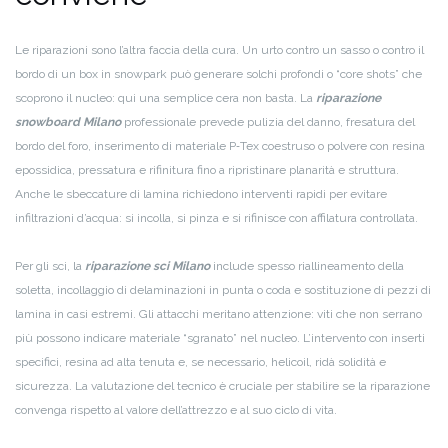
Le riparazioni sono l’altra faccia della cura. Un urto contro un sasso o contro il
bordo di un box in snowpark può generare solchi profondi o “core shots” che
scoprono il nucleo: qui una semplice cera non basta. La
riparazione
snowboard Milano
professionale prevede pulizia del danno, fresatura del
bordo del foro, inserimento di materiale P‑Tex coestruso o polvere con resina
epossidica, pressatura e rifinitura fino a ripristinare planarità e struttura.
Anche le sbeccature di lamina richiedono interventi rapidi per evitare
infiltrazioni d’acqua: si incolla, si pinza e si rifinisce con affilatura controllata.
Per gli sci, la
riparazione sci Milano
include spesso riallineamento della
soletta, incollaggio di delaminazioni in punta o coda e sostituzione di pezzi di
lamina in casi estremi. Gli attacchi meritano attenzione: viti che non serrano
più possono indicare materiale “sgranato” nel nucleo. L’intervento con inserti
specifici, resina ad alta tenuta e, se necessario, helicoil, ridà solidità e
sicurezza. La valutazione del tecnico è cruciale per stabilire se la riparazione
convenga rispetto al valore dell’attrezzo e al suo ciclo di vita.