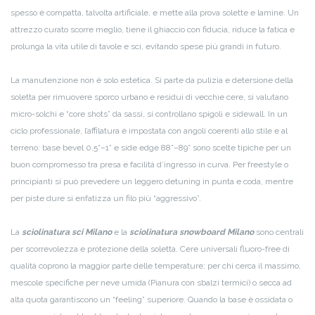
spesso è compatta, talvolta artificiale, e mette alla prova solette e lamine. Un
attrezzo curato scorre meglio, tiene il ghiaccio con fiducia, riduce la fatica e
prolunga la vita utile di tavole e sci, evitando spese più grandi in futuro.
La manutenzione non è solo estetica. Si parte da pulizia e detersione della
soletta per rimuovere sporco urbano e residui di vecchie cere, si valutano
micro-solchi e “core shots” da sassi, si controllano spigoli e sidewall. In un
ciclo professionale, l’affilatura è impostata con angoli coerenti allo stile e al
terreno: base bevel 0,5°–1° e side edge 88°–89° sono scelte tipiche per un
buon compromesso tra presa e facilità d’ingresso in curva. Per freestyle o
principianti si può prevedere un leggero detuning in punta e coda, mentre
per piste dure si enfatizza un filo più “aggressivo”.
La
sciolinatura sci Milano
e la
sciolinatura snowboard Milano
sono centrali
per scorrevolezza e protezione della soletta. Cere universali fluoro-free di
qualità coprono la maggior parte delle temperature; per chi cerca il massimo,
mescole specifiche per neve umida (Pianura con sbalzi termici) o secca ad
alta quota garantiscono un “feeling” superiore. Quando la base è ossidata o