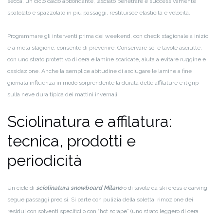
secca, un ciclo caldo abbondante, lasciato penetrare e successivamente
spatolato e spazzolato in più passaggi, restituisce elasticità e velocità.
Programmare gli interventi prima dei weekend, con check stagionale a inizio
e a metà stagione, consente di prevenire. Conservare sci e tavole asciutte,
con uno strato protettivo di cera e lamine scaricate, aiuta a evitare ruggine e
ossidazione. Anche la semplice abitudine di asciugare le lamine a fine
giornata influenza in modo sorprendente la durata delle affilature e il grip
sulla neve dura tipica dei mattini invernali.
Sciolinatura e affilatura:
tecnica, prodotti e
periodicità
Un ciclo di
sciolinatura snowboard Milano
o di tavole da ski cross e carving
segue passaggi precisi. Si parte con pulizia della soletta: rimozione dei
residui con solventi specifici o con “hot scrape” (uno strato leggero di cera