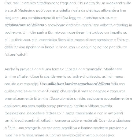
Casi reali in ambito cittadino sono frequenti. Chi rientra da un weekend sulle
piste di Madesimo può trovare la soletta rigata da pietrisco affiorante a fine
stagione: una combinazione di rettifica leggera, ripristino struttura e
sciolinatura sci Milano
o snowboard dedicata restituisce velocità e feeling in
poche ore. Un rider park a Bormio con nose delaminato dopo un impatto su
rail: pulizia accurata, epossidica flessibile, morsa di compressione e finitura
delle lamine riportano la tavola in linea, con un detuning ad hoc per ridurre
future “catch”.
Anche la prevenzione è una forma di riparazione “mancata”. Mantenere
lamine affilate riduce lo sbandamento su lastre di ghiaccio, quindi meno
cadute e meno colpi. Una
affilatura lamine snowboard Milano
fatta con
guide precise evita “over-tuning” che rende il mezzo nervoso e consuma
prematuramente la lamina. Dopo giornate umide, asciugare accuratamente e
applicare una cera rapida spray prima del rientro a Milano rallenta
l’ossidazione; depositare l’attrezzo in sacca traspirante e non in ambienti
umidi degli scantinati cittadini conserva colle e materiali. Quando la stagione
è finita, uno storage tune con cera protettiva e lamine scaricate previene la
ruggine e fa risparmiare sul primo servizio dell’inverno successivo.