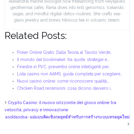
Alexandria marine biologist now freelancing from Reykjavík’s
geothermal cafés. Rania dives into krill genomics, Icelandic
sagas, and mindful digital-detox routines. She crafts sea-
glass jewelry and brews hibiscus tea in volcanic steam.
Related Posts:
Poker Online Gratis: Dalla Teoria al Tavolo Verde…
Il mondo del bookmaker: tra quote, strategie e…
Finestre in PVC: preventivi online intelligenti per…
Lista casino non AAMS: guida completa per scegliere…
Nuovi casinò online: come riconoscere qualità,…
Chicken Road recensioni: cosa dicono davvero i…
Crypto Casino: il nuovo orizzonte del gioco online tra
velocità, privacy e innovazione
asddasdsa: แม่แบบคิดเชิงกลยุทธ์สำหรับการสร้างระบบเทรดยุคใหม่