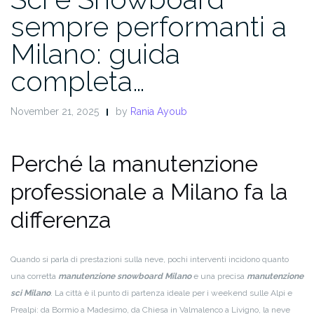
sempre performanti a
Milano: guida
completa…
November 21, 2025
by
Rania Ayoub
Perché la manutenzione
professionale a Milano fa la
differenza
Quando si parla di prestazioni sulla neve, pochi interventi incidono quanto
una corretta
manutenzione snowboard Milano
e una precisa
manutenzione
sci Milano
. La città è il punto di partenza ideale per i weekend sulle Alpi e
Prealpi: da Bormio a Madesimo, da Chiesa in Valmalenco a Livigno, la neve