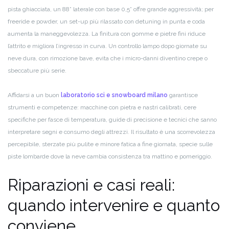
pista ghiacciata, un 88° laterale con base 0,5° offre grande aggressività; per
freeride e powder, un set-up più rilassato con detuning in punta e coda
aumenta la maneggevolezza. La finitura con gomme e pietre fini riduce
l’attrito e migliora l’ingresso in curva. Un controllo lampo dopo giornate su
neve dura, con rimozione bave, evita che i micro-danni diventino crepe o
sbeccature più serie.
Affidarsi a un buon
laboratorio sci e snowboard milano
garantisce
strumenti e competenze: macchine con pietra e nastri calibrati, cere
specifiche per fasce di temperatura, guide di precisione e tecnici che sanno
interpretare segni e consumo degli attrezzi. Il risultato è una scorrevolezza
percepibile, sterzate più pulite e minore fatica a fine giornata, specie sulle
piste lombarde dove la neve cambia consistenza tra mattino e pomeriggio.
Riparazioni e casi reali:
quando intervenire e quanto
conviene