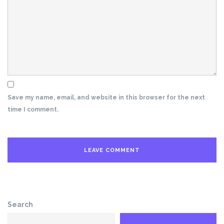
Save my name, email, and website in this browser for the next
time I comment.
Search