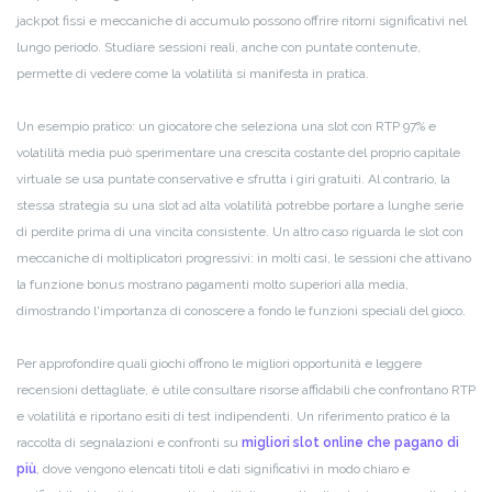
jackpot fissi e meccaniche di accumulo possono offrire ritorni significativi nel
lungo periodo. Studiare sessioni reali, anche con puntate contenute,
permette di vedere come la volatilità si manifesta in pratica.
Un esempio pratico: un giocatore che seleziona una slot con RTP 97% e
volatilità media può sperimentare una crescita costante del proprio capitale
virtuale se usa puntate conservative e sfrutta i giri gratuiti. Al contrario, la
stessa strategia su una slot ad alta volatilità potrebbe portare a lunghe serie
di perdite prima di una vincita consistente. Un altro caso riguarda le slot con
meccaniche di moltiplicatori progressivi: in molti casi, le sessioni che attivano
la funzione bonus mostrano pagamenti molto superiori alla media,
dimostrando l'importanza di conoscere a fondo le funzioni speciali del gioco.
Per approfondire quali giochi offrono le migliori opportunità e leggere
recensioni dettagliate, è utile consultare risorse affidabili che confrontano RTP
e volatilità e riportano esiti di test indipendenti. Un riferimento pratico è la
raccolta di segnalazioni e confronti su
migliori slot online che pagano di
più
, dove vengono elencati titoli e dati significativi in modo chiaro e