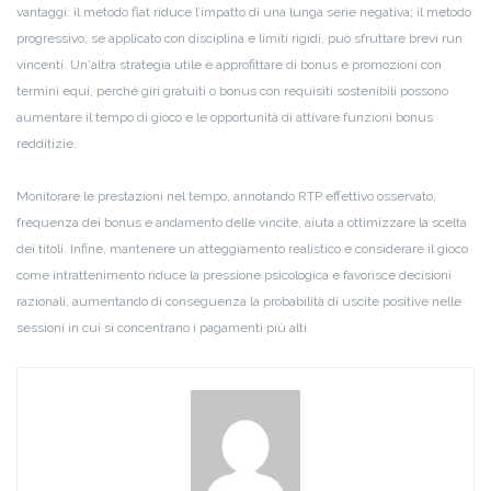
vantaggi: il metodo flat riduce l’impatto di una lunga serie negativa; il metodo
progressivo, se applicato con disciplina e limiti rigidi, può sfruttare brevi run
vincenti. Un'altra strategia utile è approfittare di bonus e promozioni con
termini equi, perché giri gratuiti o bonus con requisiti sostenibili possono
aumentare il tempo di gioco e le opportunità di attivare funzioni bonus
redditizie.
Monitorare le prestazioni nel tempo, annotando RTP effettivo osservato,
frequenza dei bonus e andamento delle vincite, aiuta a ottimizzare la scelta
dei titoli. Infine, mantenere un atteggiamento realistico e considerare il gioco
come intrattenimento riduce la pressione psicologica e favorisce decisioni
razionali, aumentando di conseguenza la probabilità di uscite positive nelle
sessioni in cui si concentrano i pagamenti più alti.