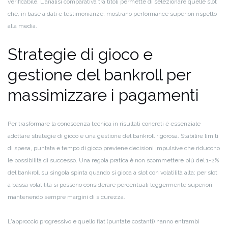
verificabile. L'analisi comparativa tra titoli permette di selezionare quelle slot
che, in base a dati e testimonianze, mostrano performance superiori rispetto
alla media.
Strategie di gioco e
gestione del bankroll per
massimizzare i pagamenti
Per trasformare la conoscenza tecnica in risultati concreti è essenziale
adottare strategie di gioco e una gestione del bankroll rigorosa. Stabilire limiti
di spesa, puntata e tempo di gioco previene decisioni impulsive che riducono
le possibilità di successo. Una regola pratica è non scommettere più del 1-2%
del bankroll su singola spinta quando si gioca a slot con volatilità alta; per slot
a bassa volatilità si possono considerare percentuali leggermente superiori,
mantenendo sempre margini di sicurezza.
L'approccio progressivo e quello flat (puntate costanti) hanno entrambi