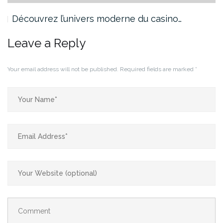
Découvrez l’univers moderne du casino…
Leave a Reply
Your email address will not be published.
Required fields are marked
*