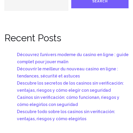
SEARCH
Recent Posts
Découvrez l’univers moderne du casino en ligne : guide
complet pour jouer malin
Découvrir le meilleur du nouveau casino en ligne :
tendances, sécurité et astuces
Descubre los secretos de los casinos sin verificación:
ventajas, riesgos y cómo elegir con seguridad
Casinos sin verificación: cómo funcionan, riesgos y
cómo elegirlos con seguridad
Descubre todo sobre los casinos sin verificación:
ventajas, riesgos y cómo elegirlos