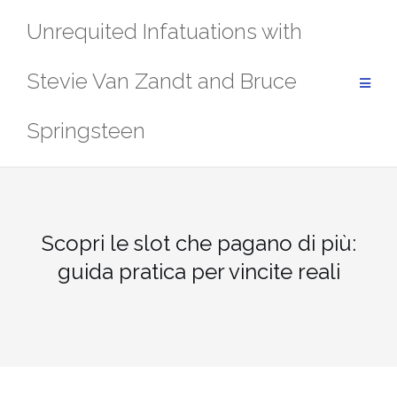
Skip
Unrequited Infatuations with
to
content
Stevie Van Zandt and Bruce
Springsteen
Scopri le slot che pagano di più:
guida pratica per vincite reali