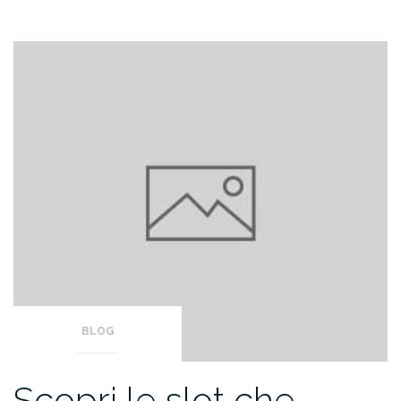
BLOG
Scopri le slot che