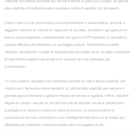
volatilità richiedono puntate più basse e tempi di gioco più lunghi; le slot ad
alta volatilità richiedono invece cautela e limiti di perdita più stringenti.
Usare i bonus e le promozioni può incrementare il valore atteso, purché si
leggano i termini di rollover e i requisiti di puntata. Sfruttare i giri gratuiti e i
bonus senza deposito, combinandoli con giochi a RTP elevato, è una tattica
spesso efficace per ottenere un vantaggio pratico. Tenere traccia delle
sessioni, annotando risultati e impostazioni (puntata, linea, durata), consente
di identificare pattern personali e di valutare se una strategia sta
funzionando.
Un caso pratico: giocatori che alternano periodi su slot a bassa volatilità per
ricostruire il bankroll e brevi tentativi su slot ad alta volatilità per cercare il
grande payout tendono a gestire meglio emotività e capitale. Infine, stabilire
regole di uscita—sia per le vincite che per le perdite—aiuta a preservare i
guadagni e a ridurre il rischio di chasing losses. La combinazione di
conoscenza tecnica, disciplina e uso intelligente dei bonus è la strada più
affidabile per ottenere il massimo dalle slot che pagano di più.