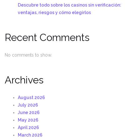
Descubre todo sobre los casinos sin verificación:
ventajas, riesgos y cómo elegirlos
Recent Comments
No comments to show.
Archives
August 2026
July 2026
June 2026
May 2026
April 2026
March 2026