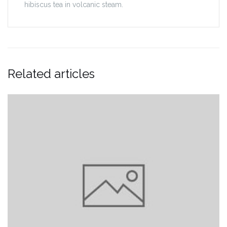
hibiscus tea in volcanic steam.
Related articles