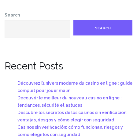
Search
SEARCH
Recent Posts
Découvrez l’univers moderne du casino en ligne : guide
complet pour jouer malin
Découvrir le meilleur du nouveau casino en ligne :
tendances, sécurité et astuces
Descubre los secretos de los casinos sin verificación:
ventajas, riesgos y cómo elegir con seguridad
Casinos sin verificación: cómo funcionan, riesgos y
cómo elegirlos con seguridad