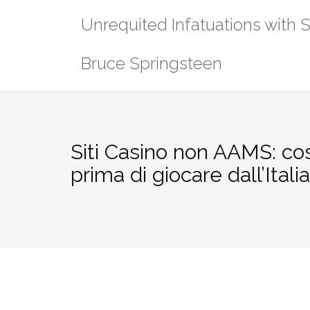
Skip
Unrequited Infatuations with 
to
content
Bruce Springsteen
Siti Casino non AAMS: co
prima di giocare dall’Italia