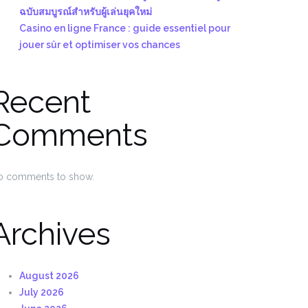
ฉบับสมบูรณ์สำหรับผู้เล่นยุคใหม่
Casino en ligne France : guide essentiel pour
jouer sûr et optimiser vos chances
Recent
Comments
o comments to show.
Archives
August 2026
July 2026