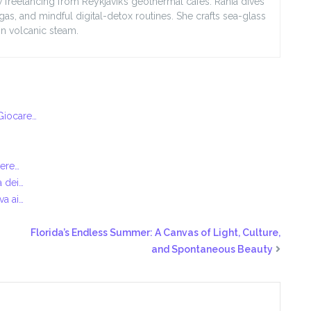
 freelancing from Reykjavík’s geothermal cafés. Rania dives
agas, and mindful digital-detox routines. She crafts sea-glass
in volcanic steam.
Giocare…
ere…
a dei…
va ai…
Florida’s Endless Summer: A Canvas of Light, Culture,
and Spontaneous Beauty