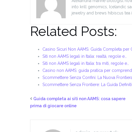
Alexandria marine biologist now
into krill genomics, Icelandic s
jewelry and brews hibiscus tea 
Related Posts:
Casino Sicuri Non AAMS: Guida Completa per 
Siti non AAMS legali in Italia: realtà, regole e…
Siti non AAMS legali in Italia: tra miti, regole e…
Casino non AAMS: guida pratica per comprend
Scommettere Senza Confini: La Nuova Frontier
Scommettere Senza Frontiere: La Guida Definiti
Guida completa ai siti non AAMS: cosa sapere
prima di giocare online