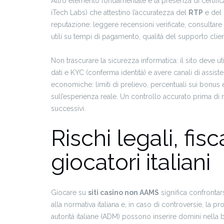
Altro elemento fondamentale è la presenza di certifi
iTech Labs) che attestino l’accuratezza del
RTP
e del 
reputazione: leggere recensioni verificate, consultare 
utili su tempi di pagamento, qualità del supporto clien
Non trascurare la sicurezza informatica: il sito deve u
dati e KYC (conferma identità) e avere canali di assiste
economiche: limiti di prelievo, percentuali sui bon
sull’esperienza reale. Un controllo accurato prima di r
successivi.
Rischi legali, fisca
giocatori italiani
Giocare su
siti casino non AAMS
significa confrontar
alla normativa italiana e, in caso di controversie, la
autorità italiane (ADM) possono inserire domini nella 