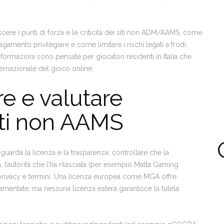
cere i punti di forza e le criticità dei siti non ADM/AAMS, come
 pagamento privilegiare e come limitare i rischi legati a frodi,
nformazioni sono pensate per giocatori residenti in Italia che
rnazionale del gioco online.
e e valutare
 siti non AAMS
iguarda la licenza e la trasparenza: controllare che la
l’autorità che l’ha rilasciata (per esempio Malta Gaming
privacy e termini. Una licenza europea come MGA offre
amentate, ma nessuna licenza estera garantisce la tutela