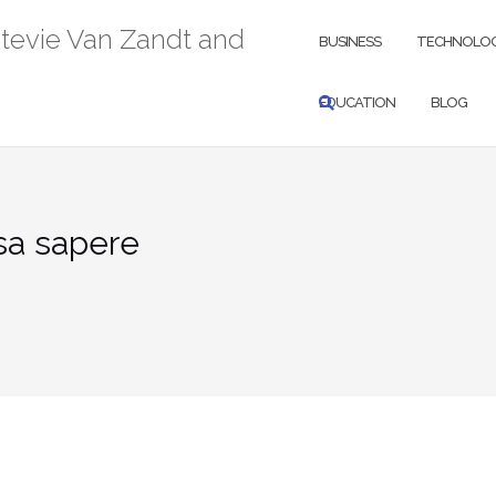
Stevie Van Zandt and
BUSINESS
TECHNOLO
EDUCATION
BLOG
sa sapere