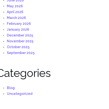
June 2026
May 2026
April 2026
March 2026
February 2026
January 2026
December 2025
November 2025
October 2025
September 2025
Categories
Blog
Uncategorized