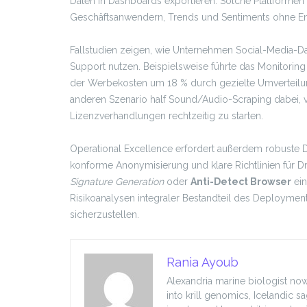
Daten in Dashboards exportieren. Solche Plattformen
Geschäftsanwendern, Trends und Sentiments ohne En
Fallstudien zeigen, wie Unternehmen Social-Media-
Support nutzen. Beispielsweise führte das Monitoring
der Werbekosten um 18 % durch gezielte Umverteilu
anderen Szenario half Sound/Audio-Scraping dabei, vir
Lizenzverhandlungen rechtzeitig zu starten.
Operational Excellence erfordert außerdem robuste D
konforme Anonymisierung und klare Richtlinien für D
Signature Generation
oder
Anti-Detect Browser
ein
Risikoanalysen integraler Bestandteil des Deployme
sicherzustellen.
Rania Ayoub
Alexandria marine biologist now
into krill genomics, Icelandic s