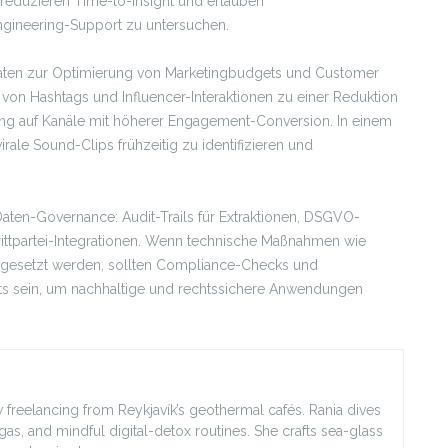
 reduzieren Time-to-Insight und erlauben
gineering-Support zu untersuchen.
Daten zur Optimierung von Marketingbudgets und Customer
 von Hashtags und Influencer-Interaktionen zu einer Reduktion
ng auf Kanäle mit höherer Engagement-Conversion. In einem
ale Sound-Clips frühzeitig zu identifizieren und
aten-Governance: Audit-Trails für Extraktionen, DSGVO-
rittpartei-Integrationen. Wenn technische Maßnahmen wie
gesetzt werden, sollten Compliance-Checks und
nts sein, um nachhaltige und rechtssichere Anwendungen
 freelancing from Reykjavík’s geothermal cafés. Rania dives
agas, and mindful digital-detox routines. She crafts sea-glass