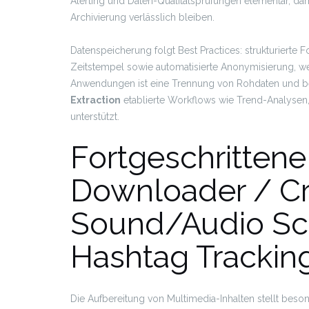
Alerting und Daten-Qualitätsprüfungen elementar, dami
Archivierung verlässlich bleiben.
Datenspeicherung folgt Best Practices: strukturierte
Zeitstempel sowie automatisierte Anonymisierung, w
Anwendungen ist eine Trennung von Rohdaten und ber
Extraction
etablierte Workflows wie Trend-Analysen, 
unterstützt.
Fortgeschritten
Downloader / Cr
Sound/Audio Sc
Hashtag Trackin
Die Aufbereitung von Multimedia-Inhalten stellt bes