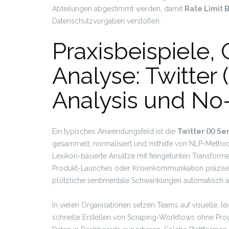
Abteilungen abgestimmt werden, damit
Rate Limit 
Datenschutzvorgaben verstoßen.
Praxisbeispiele,
Analyse: Twitter 
Analysis und N
Ein typisches Anwendungsfeld ist die
Twitter (X) Se
gesammelt, normalisiert und mithilfe von NLP-Methode
Lexikon-basierte Ansätze mit feingetunten Transf
Produkt-Launches oder Krisenkommunikation präzise
plötzliche sentimentale Schwankungen automatisch a
In vielen Organisationen setzen Teams auf visuelle, le
schnelle Erstellen von Scraping-Workflows ohne Pro