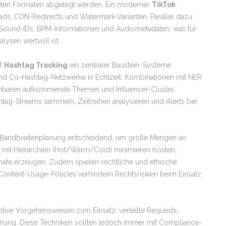
eten Formaten abgelegt werden. Ein moderner
TikTok
s, CDN-Redirects und Watermark-Varianten. Parallel dazu
 Sound-IDs, BPM-Informationen und Audiometadaten, was für
ysen wertvoll ist.
st
Hashtag Tracking
ein zentraler Baustein. Systeme
 Co-Hashtag-Netzwerke in Echtzeit. Kombinationen mit NER
enbaren aufkommende Themen und Influencer-Cluster.
shtag-Streams sammeln, Zeitreihen analysieren und Alerts bei
te Bandbreitenplanung entscheidend, um große Mengen an
en mit Hierarchien (Hot/Warm/Cold) minimieren Kosten,
ate erzeugen. Zudem spielen rechtliche und ethische
ntent-Usage-Policies verhindern Rechtsrisiken beim Einsatz
ve Vorgehensweisen zum Einsatz: verteilte Requests,
planung. Diese Techniken sollten jedoch immer mit Compliance-