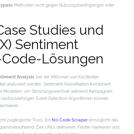
Bypass
-Methoden nicht gegen Nutzungsbedingungen oder
 Case Studies und
(X) Sentiment
o-Code-Lösungen
ntiment Analysis
, bei der Millionen von Kurztexten
n analysiert werden. Sentiment-Klassifikation kombiniert
ormer-Modellen, um Stimmungswechsel während Kampagnen,
 nachzuverfolgen. Event-Detection-Algorithmen können
larmieren.
icht zugängliche Tools. Ein
No-Code Scraper
ermöglicht das
grammieraufwand: Ziel-URLs definieren, Felder markieren und