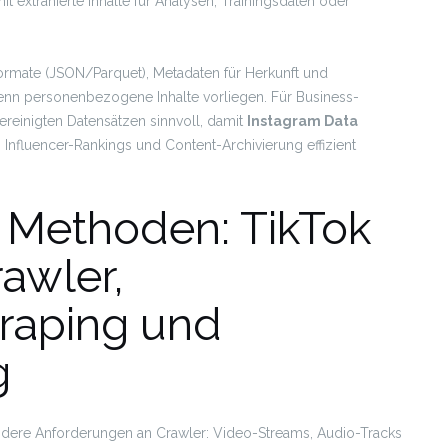
t extrahierte Inhalte für Analysen, Trainingsdaten oder
 Formate (JSON/Parquet), Metadaten für Herkunft und
enn personenbezogene Inhalte vorliegen. Für Business-
einigten Datensätzen sinnvoll, damit
Instagram Data
Influencer-Rankings und Content-Archivierung effizient
e Methoden: TikTok
awler,
raping und
g
ondere Anforderungen an Crawler: Video-Streams, Audio-Tracks