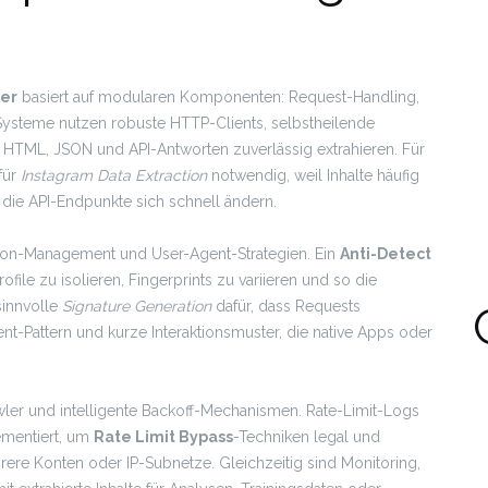
per
basiert auf modularen Komponenten: Request-Handling,
 Systeme nutzen robuste HTTP-Clients, selbstheilende
HTML, JSON und API-Antworten zuverlässig extrahieren. Für
für
Instagram Data Extraction
notwendig, weil Inhalte häufig
ie API-Endpunkte sich schnell ändern.
sion-Management und User-Agent-Strategien. Ein
Anti-Detect
ile zu isolieren, Fingerprints zu variieren und so die
sinnvolle
Signature Generation
dafür, dass Requests
ent-Pattern und kurze Interaktionsmuster, die native Apps oder
awler und intelligente Backoff-Mechanismen. Rate-Limit-Logs
ementiert, um
Rate Limit Bypass
-Techniken legal und
rere Konten oder IP-Subnetze. Gleichzeitig sind Monitoring,