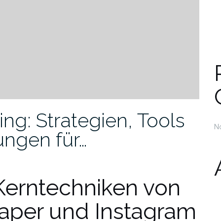
ng: Strategien, Tools
N
ngen für…
Kerntechniken von
raper und Instagram