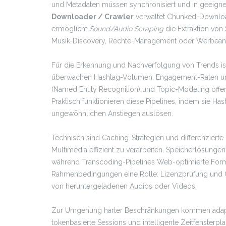
und Metadaten müssen synchronisiert und in geeign
Downloader / Crawler
verwaltet Chunked-Download
ermöglicht
Sound/Audio Scraping
die Extraktion von
Musik-Discovery, Rechte-Management oder Werbeanal
Für die Erkennung und Nachverfolgung von Trends i
überwachen Hashtag-Volumen, Engagement-Raten und
(Named Entity Recognition) und Topic-Modeling off
Praktisch funktionieren diese Pipelines, indem sie Ha
ungewöhnlichen Anstiegen auslösen.
Technisch sind Caching-Strategien und differenzier
Multimedia effizient zu verarbeiten. Speicherlösung
während Transcoding-Pipelines Web-optimierte Form
Rahmenbedingungen eine Rolle: Lizenzprüfung und Co
von heruntergeladenen Audios oder Videos.
Zur Umgehung harter Beschränkungen kommen adapti
tokenbasierte Sessions und intelligente Zeitfenster