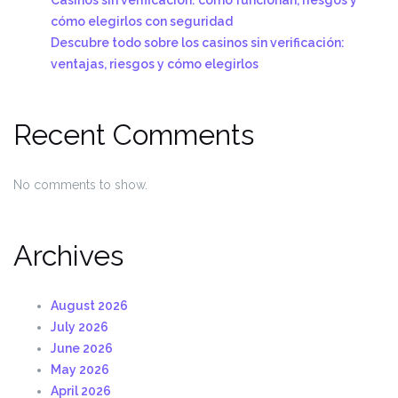
cómo elegirlos con seguridad
Descubre todo sobre los casinos sin verificación:
ventajas, riesgos y cómo elegirlos
Recent Comments
No comments to show.
Archives
August 2026
July 2026
June 2026
May 2026
April 2026