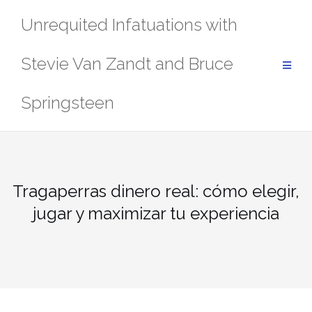
Skip
Unrequited Infatuations with
to
content
Stevie Van Zandt and Bruce
Springsteen
Tragaperras dinero real: cómo elegir,
jugar y maximizar tu experiencia