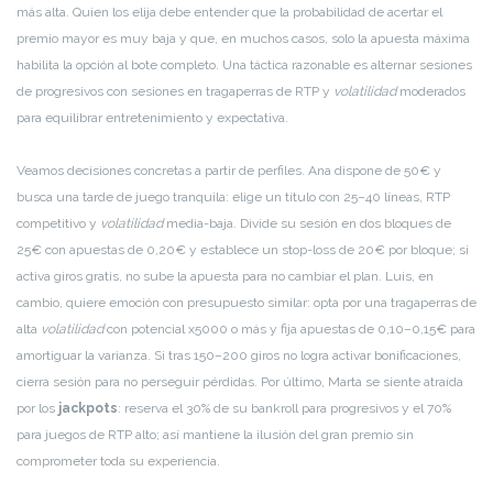
más alta. Quien los elija debe entender que la probabilidad de acertar el
premio mayor es muy baja y que, en muchos casos, solo la apuesta máxima
habilita la opción al bote completo. Una táctica razonable es alternar sesiones
de progresivos con sesiones en tragaperras de RTP y
volatilidad
moderados
para equilibrar entretenimiento y expectativa.
Veamos decisiones concretas a partir de perfiles. Ana dispone de 50€ y
busca una tarde de juego tranquila: elige un título con 25–40 líneas, RTP
competitivo y
volatilidad
media-baja. Divide su sesión en dos bloques de
25€ con apuestas de 0,20€ y establece un stop-loss de 20€ por bloque; si
activa giros gratis, no sube la apuesta para no cambiar el plan. Luis, en
cambio, quiere emoción con presupuesto similar: opta por una tragaperras de
alta
volatilidad
con potencial x5000 o más y fija apuestas de 0,10–0,15€ para
amortiguar la varianza. Si tras 150–200 giros no logra activar bonificaciones,
cierra sesión para no perseguir pérdidas. Por último, Marta se siente atraída
por los
jackpots
: reserva el 30% de su bankroll para progresivos y el 70%
para juegos de RTP alto; así mantiene la ilusión del gran premio sin
comprometer toda su experiencia.