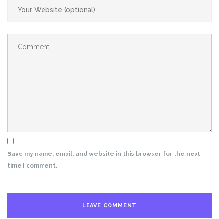
Save my name, email, and website in this browser for the next
time I comment.