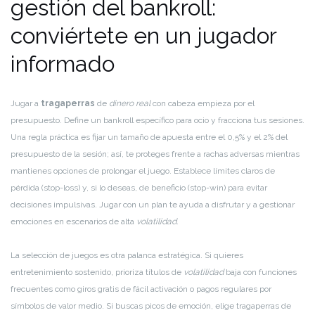
gestión del bankroll:
conviértete en un jugador
informado
Jugar a
tragaperras
de
dinero real
con cabeza empieza por el
presupuesto. Define un bankroll específico para ocio y fracciona tus sesiones.
Una regla práctica es fijar un tamaño de apuesta entre el 0,5% y el 2% del
presupuesto de la sesión; así, te proteges frente a rachas adversas mientras
mantienes opciones de prolongar el juego. Establece límites claros de
pérdida (stop-loss) y, si lo deseas, de beneficio (stop-win) para evitar
decisiones impulsivas. Jugar con un plan te ayuda a disfrutar y a gestionar
emociones en escenarios de alta
volatilidad
.
La selección de juegos es otra palanca estratégica. Si quieres
entretenimiento sostenido, prioriza títulos de
volatilidad
baja con funciones
frecuentes como giros gratis de fácil activación o pagos regulares por
símbolos de valor medio. Si buscas picos de emoción, elige tragaperras de