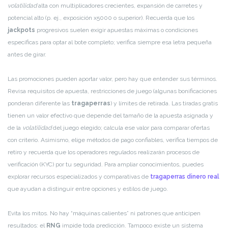
volatilidad
alta con multiplicadores crecientes, expansión de carretes y
potencial alto (p. ej., exposición x5000 o superior). Recuerda que los
jackpots
progresivos suelen exigir apuestas máximas o condiciones
específicas para optar al bote completo; verifica siempre esa letra pequeña
antes de girar.
Las promociones pueden aportar valor, pero hay que entender sus términos.
Revisa requisitos de apuesta, restricciones de juego (algunas bonificaciones
ponderan diferente las
tragaperras
) y límites de retirada. Las tiradas gratis
tienen un valor efectivo que depende del tamaño de la apuesta asignada y
de la
volatilidad
del juego elegido; calcula ese valor para comparar ofertas
con criterio. Asimismo, elige métodos de pago confiables, verifica tiempos de
retiro y recuerda que los operadores regulados realizarán procesos de
verificación (KYC) por tu seguridad. Para ampliar conocimientos, puedes
explorar recursos especializados y comparativas de
tragaperras dinero real
que ayudan a distinguir entre opciones y estilos de juego.
Evita los mitos. No hay “máquinas calientes” ni patrones que anticipen
resultados: el
RNG
impide toda predicción. Tampoco existe un sistema