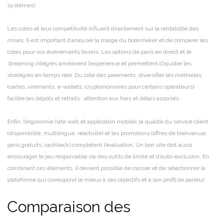
systèmes).
Les cotes et leur compétitivité influent directement sur la rentabilité des
mises. Il est important d’analyser la marge du bookmaker et de comparer les
cotes pour vos événements favoris. Les options de paris en direct et le
streaming intégrés améliorent l’expérience et permettent d’ajuster les
stratégies en temps réel. Du côté des paiements, diversifier les méthodes
(cartes, virements, e-wallets, cryptomonnaies pour certains opérateurs)
facilite les dépôts et retraits : attention aux frais et délais associés.
Enfin, l’ergonomie (site web et application mobile), la qualité du service client
(disponibilité, multilingue, réactivité) et les promotions (offres de bienvenue,
paris gratuits, cashback) complètent l’évaluation. Un bon site doit aussi
encourager le jeu responsable via des outils de limite et d’auto-exclusion. En
combinant ces éléments, il devient possible de classer et de sélectionner la
plateforme qui correspond le mieux à ses objectifs et à son profil de parieur.
Comparaison des