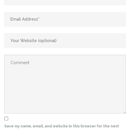
Save my name, email, and website in this browser for the next