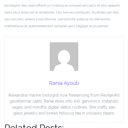
privilégiez des sites offrant un historique complet des paris et des rapports
clairs pour analyser la rentabilité. Ces bonnes pratiques, illustrées par des
cas concrets, aident à transformer une activité ludique en démarche
méthodique et potentiellement rentable sans négliger la prudence.
Rania Ayoub
Alexandria marine biologist now freelancing from Reykjavík’s
geothermal cafés. Rania dives into krill genomics, Icelandic
sagas, and mindful digital-detox routines. She crafts sea-
glass jewelry and brews hibiscus tea in volcanic steam.
Related Posts: