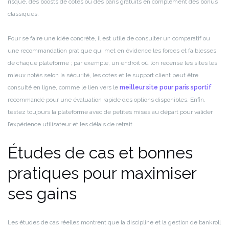
risque, des boosts de cotes ou des paris gratuits en complément des bonus
classiques.
Pour se faire une idée concrète, il est utile de consulter un comparatif ou
une recommandation pratique qui met en évidence les forces et faiblesses
de chaque plateforme ; par exemple, un endroit où l’on recense les sites les
mieux notés selon la sécurité, les cotes et le support client peut être
consulté en ligne, comme le lien vers le
meilleur site pour paris sportif
recommandé pour une évaluation rapide des options disponibles. Enfin,
testez toujours la plateforme avec de petites mises au départ pour valider
l’expérience utilisateur et les délais de retrait.
Études de cas et bonnes
pratiques pour maximiser
ses gains
Les études de cas réelles montrent que la discipline et la gestion de bankroll