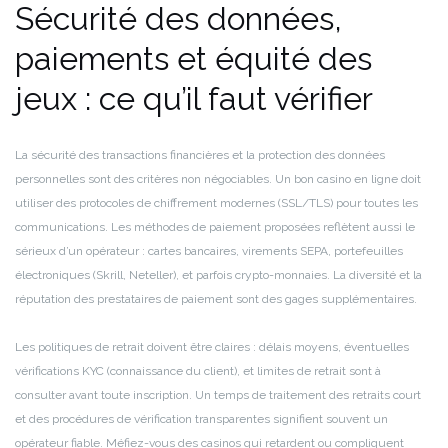
Sécurité des données,
paiements et équité des
jeux : ce qu’il faut vérifier
La sécurité des transactions financières et la protection des données
personnelles sont des critères non négociables. Un bon casino en ligne doit
utiliser des protocoles de chiffrement modernes (SSL/TLS) pour toutes les
communications. Les méthodes de paiement proposées reflètent aussi le
sérieux d’un opérateur : cartes bancaires, virements SEPA, portefeuilles
électroniques (Skrill, Neteller), et parfois crypto-monnaies. La diversité et la
réputation des prestataires de paiement sont des gages supplémentaires.
Les politiques de retrait doivent être claires : délais moyens, éventuelles
vérifications KYC (connaissance du client), et limites de retrait sont à
consulter avant toute inscription. Un temps de traitement des retraits court
et des procédures de vérification transparentes signifient souvent un
opérateur fiable. Méfiez-vous des casinos qui retardent ou compliquent