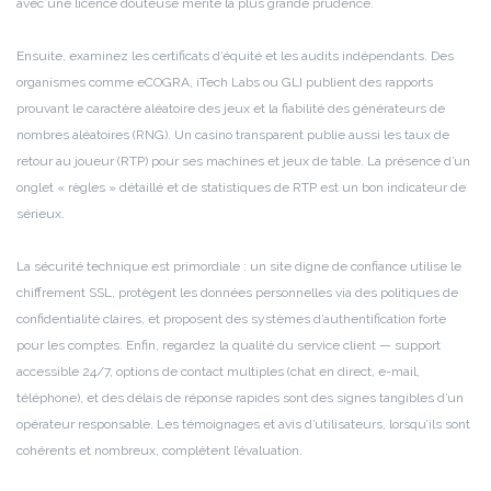
avec une licence douteuse mérite la plus grande prudence.
Ensuite, examinez les certificats d’équité et les audits indépendants. Des
organismes comme eCOGRA, iTech Labs ou GLI publient des rapports
prouvant le caractère aléatoire des jeux et la fiabilité des générateurs de
nombres aléatoires (RNG). Un casino transparent publie aussi les taux de
retour au joueur (RTP) pour ses machines et jeux de table. La présence d’un
onglet « règles » détaillé et de statistiques de RTP est un bon indicateur de
sérieux.
La sécurité technique est primordiale : un site digne de confiance utilise le
chiffrement SSL, protègent les données personnelles via des politiques de
confidentialité claires, et proposent des systèmes d’authentification forte
pour les comptes. Enfin, regardez la qualité du service client — support
accessible 24/7, options de contact multiples (chat en direct, e-mail,
téléphone), et des délais de réponse rapides sont des signes tangibles d’un
opérateur responsable. Les témoignages et avis d’utilisateurs, lorsqu’ils sont
cohérents et nombreux, complètent l’évaluation.