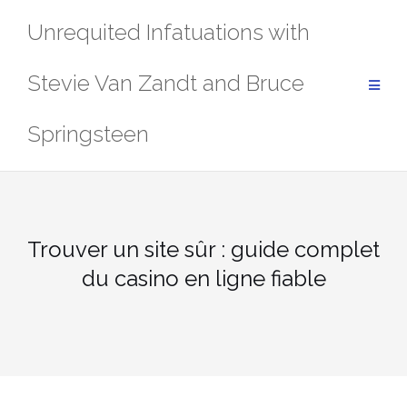
Skip
Unrequited Infatuations with
to
content
Stevie Van Zandt and Bruce
Springsteen
Trouver un site sûr : guide complet
du casino en ligne fiable