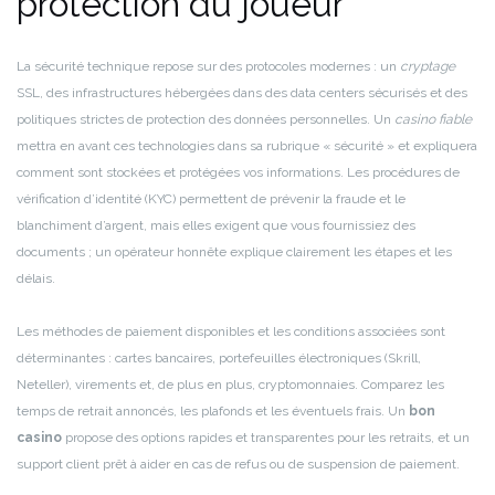
protection du joueur
La sécurité technique repose sur des protocoles modernes : un
cryptage
SSL, des infrastructures hébergées dans des data centers sécurisés et des
politiques strictes de protection des données personnelles. Un
casino fiable
mettra en avant ces technologies dans sa rubrique « sécurité » et expliquera
comment sont stockées et protégées vos informations. Les procédures de
vérification d’identité (KYC) permettent de prévenir la fraude et le
blanchiment d’argent, mais elles exigent que vous fournissiez des
documents ; un opérateur honnête explique clairement les étapes et les
délais.
Les méthodes de paiement disponibles et les conditions associées sont
déterminantes : cartes bancaires, portefeuilles électroniques (Skrill,
Neteller), virements et, de plus en plus, cryptomonnaies. Comparez les
temps de retrait annoncés, les plafonds et les éventuels frais. Un
bon
casino
propose des options rapides et transparentes pour les retraits, et un
support client prêt à aider en cas de refus ou de suspension de paiement.