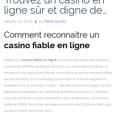
ligne sûr et digne de…
January 31, 2026
by
Rania Ayoub
Comment reconnaître un
casino fiable en ligne
Repérer un
casino fiable en ligne
commence par vérifier des éléments
concrets et vérifiables plutôt que de se fier aux promesses marketing. La
présence d’une licence délivrée par une autorité reconnue (comme la Malta
Gaming Authority, la UK Gambling Commission ou d'autres régulateurs
européens) est un indicateur majeur : elle atteste d’un cadre légal, d’audits
réguliers et d’obligations en matière de protection des joueurs. Cherchez
aussi des certificats d’audit indépendants pour le générateur de nombres
aléatoires (RNG), fournis par des organismes tels qu’eCOGRA ou iTech Labs,
qui garantissent l’équité des jeux.