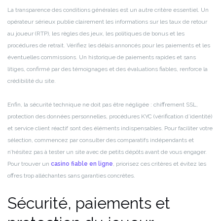
La transparence des conditions générales est un autre critère essentiel. Un
opérateur sérieux publie clairement les informations sur les taux de retour
au joueur (RTP), les règles des jeux, les politiques de bonus et les
procédures de retrait. Vérifiez les délais annoncés pour les paiements et les
éventuelles commissions. Un historique de paiements rapides et sans
litiges, confirmé par des témoignages et des évaluations fiables, renforce la
crédibilité du site.
Enfin, la sécurité technique ne doit pas être négligée : chiffrement SSL,
protection des données personnelles, procédures KYC (vérification d’identité)
et service client réactif sont des éléments indispensables. Pour faciliter votre
sélection, commencez par consulter des comparatifs indépendants et
n’hésitez pas à tester un site avec de petits dépôts avant de vous engager.
Pour trouver un
casino fiable en ligne
, priorisez ces critères et évitez les
offres trop alléchantes sans garanties concrètes.
Sécurité, paiements et