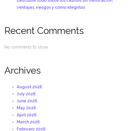
Descubre todo sobre los casinos sin verificación:
ventajas, riesgos y cómo elegirlos
Recent Comments
No comments to show.
Archives
August 2026
July 2026
June 2026
May 2026
April 2026
March 2026
February 2026