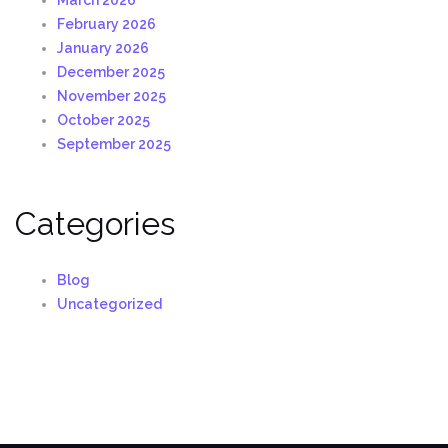
February 2026
January 2026
December 2025
November 2025
October 2025
September 2025
Categories
Blog
Uncategorized