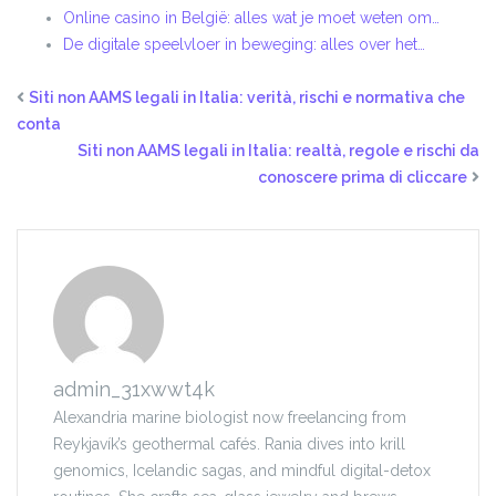
Online casino in België: alles wat je moet weten om…
De digitale speelvloer in beweging: alles over het…
Siti non AAMS legali in Italia: verità, rischi e normativa che
conta
Siti non AAMS legali in Italia: realtà, regole e rischi da
conoscere prima di cliccare
admin_31xwwt4k
Alexandria marine biologist now freelancing from
Reykjavík’s geothermal cafés. Rania dives into krill
genomics, Icelandic sagas, and mindful digital-detox