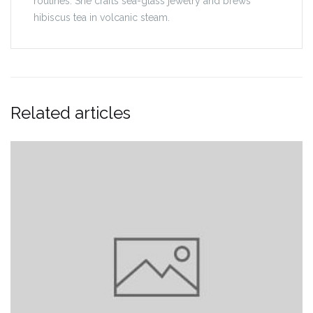
routines. She crafts sea-glass jewelry and brews
hibiscus tea in volcanic steam.
Related articles