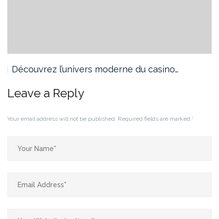
Découvrez l’univers moderne du casino…
Leave a Reply
Your email address will not be published.
Required fields are marked
*