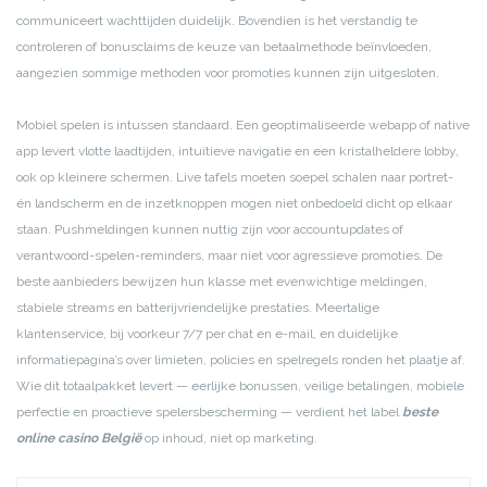
communiceert wachttijden duidelijk. Bovendien is het verstandig te
controleren of bonusclaims de keuze van betaalmethode beïnvloeden,
aangezien sommige methoden voor promoties kunnen zijn uitgesloten.
Mobiel spelen is intussen standaard. Een geoptimaliseerde webapp of native
app levert vlotte laadtijden, intuïtieve navigatie en een kristalheldere lobby,
ook op kleinere schermen. Live tafels moeten soepel schalen naar portret-
én landscherm en de inzetknoppen mogen niet onbedoeld dicht op elkaar
staan. Pushmeldingen kunnen nuttig zijn voor accountupdates of
verantwoord-spelen-reminders, maar niet voor agressieve promoties. De
beste aanbieders bewijzen hun klasse met evenwichtige meldingen,
stabiele streams en batterijvriendelijke prestaties. Meertalige
klantenservice, bij voorkeur 7/7 per chat en e-mail, en duidelijke
informatiepagina’s over limieten, policies en spelregels ronden het plaatje af.
Wie dit totaalpakket levert — eerlijke bonussen, veilige betalingen, mobiele
perfectie en proactieve spelersbescherming — verdient het label
beste
online casino België
op inhoud, niet op marketing.