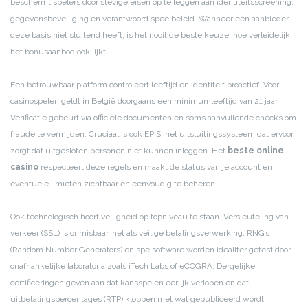
beschermt spelers door stevige eisen op te leggen aan identiteitsscreening,
gegevensbeveiliging en verantwoord speelbeleid. Wanneer een aanbieder
deze basis niet sluitend heeft, is het nooit de beste keuze, hoe verleidelijk
het bonusaanbod ook lijkt.
Een betrouwbaar platform controleert leeftijd en identiteit proactief. Voor
casinospelen geldt in België doorgaans een minimumleeftijd van 21 jaar.
Verificatie gebeurt via officiële documenten en soms aanvullende checks om
fraude te vermijden. Cruciaal is ook EPIS, het uitsluitingssysteem dat ervoor
zorgt dat uitgesloten personen niet kunnen inloggen. Het
beste online
casino
respecteert deze regels en maakt de status van je account en
eventuele limieten zichtbaar en eenvoudig te beheren.
Ook technologisch hoort veiligheid op topniveau te staan. Versleuteling van
verkeer (SSL) is onmisbaar, net als veilige betalingsverwerking. RNG’s
(Random Number Generators) en spelsoftware worden idealiter getest door
onafhankelijke laboratoria zoals iTech Labs of eCOGRA. Dergelijke
certificeringen geven aan dat kansspelen eerlijk verlopen en dat
uitbetalingspercentages (RTP) kloppen met wat gepubliceerd wordt.