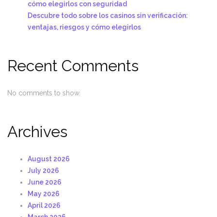
cómo elegirlos con seguridad
Descubre todo sobre los casinos sin verificación:
ventajas, riesgos y cómo elegirlos
Recent Comments
No comments to show.
Archives
August 2026
July 2026
June 2026
May 2026
April 2026
March 2026