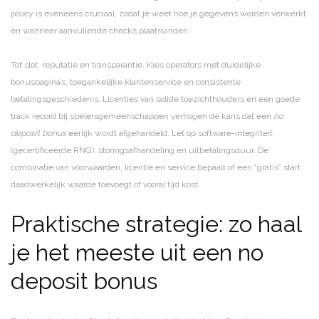
policy is eveneens cruciaal, zodat je weet hoe je gegevens worden verwerkt
en wanneer aanvullende checks plaatsvinden.
Tot slot: reputatie en transparantie. Kies operators met duidelijke
bonuspagina’s, toegankelijke klantenservice en consistente
betalingsgeschiedenis. Licenties van solide toezichthouders en een goede
track record bij spelersgemeenschappen verhogen de kans dat een
no
deposit bonus
eerlijk wordt afgehandeld. Let op software-integriteit
(gecertificeerde RNG), storingsafhandeling en uitbetalingsduur. De
combinatie van voorwaarden, licentie en service bepaalt of een “gratis” start
daadwerkelijk waarde toevoegt of vooral tijd kost.
Praktische strategie: zo haal
je het meeste uit een no
deposit bonus