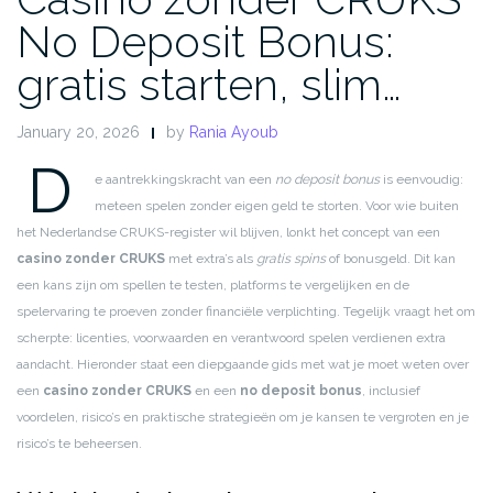
No Deposit Bonus:
gratis starten, slim…
January 20, 2026
by
Rania Ayoub
D
e aantrekkingskracht van een
no deposit bonus
is eenvoudig:
meteen spelen zonder eigen geld te storten. Voor wie buiten
het Nederlandse CRUKS-register wil blijven, lonkt het concept van een
casino zonder CRUKS
met extra’s als
gratis spins
of bonusgeld. Dit kan
een kans zijn om spellen te testen, platforms te vergelijken en de
spelervaring te proeven zonder financiële verplichting. Tegelijk vraagt het om
scherpte: licenties, voorwaarden en verantwoord spelen verdienen extra
aandacht. Hieronder staat een diepgaande gids met wat je moet weten over
een
casino zonder CRUKS
en een
no deposit bonus
, inclusief
voordelen, risico’s en praktische strategieën om je kansen te vergroten en je
risico’s te beheersen.