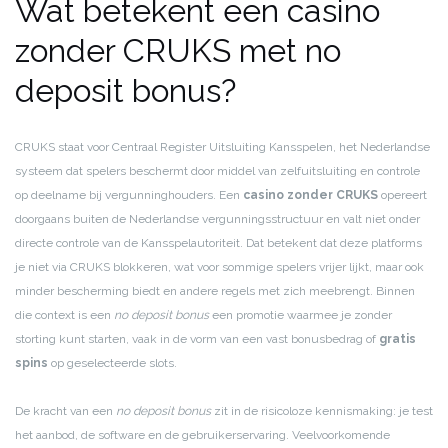
Wat betekent een casino
zonder CRUKS met no
deposit bonus?
CRUKS staat voor Centraal Register Uitsluiting Kansspelen, het Nederlandse
systeem dat spelers beschermt door middel van zelfuitsluiting en controle
op deelname bij vergunninghouders. Een
casino zonder CRUKS
opereert
doorgaans buiten de Nederlandse vergunningsstructuur en valt niet onder
directe controle van de Kansspelautoriteit. Dat betekent dat deze platforms
je niet via CRUKS blokkeren, wat voor sommige spelers vrijer lijkt, maar ook
minder bescherming biedt en andere regels met zich meebrengt. Binnen
die context is een
no deposit bonus
een promotie waarmee je zonder
storting kunt starten, vaak in de vorm van een vast bonusbedrag of
gratis
spins
op geselecteerde slots.
De kracht van een
no deposit bonus
zit in de risicoloze kennismaking: je test
het aanbod, de software en de gebruikerservaring. Veelvoorkomende