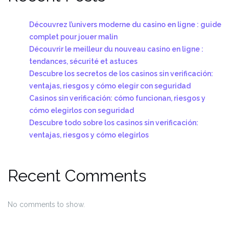
Découvrez l’univers moderne du casino en ligne : guide
complet pour jouer malin
Découvrir le meilleur du nouveau casino en ligne :
tendances, sécurité et astuces
Descubre los secretos de los casinos sin verificación:
ventajas, riesgos y cómo elegir con seguridad
Casinos sin verificación: cómo funcionan, riesgos y
cómo elegirlos con seguridad
Descubre todo sobre los casinos sin verificación:
ventajas, riesgos y cómo elegirlos
Recent Comments
No comments to show.