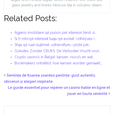
glass jewelry and brews hibiscus tea in volcanic steam.
Related Posts:
Agjensi imobiliare që punon për interesin tënd: si…
Si t’i mbrojë interesat tuaja një avokat: Udhëzues i…
Shija që ruan kujtimet: udhërrëfyes i plotë për…
Goksites Zonder CRUKS: De Verboden Vrucht voor…
Crypto casino’s in België: kansen, risico’s en wat…
Bookmakers ontrafeld: hoe kansen worden gemaakt,…
Semințe de floarea soarelui pestrițe: gust autentic,
obiceiuri și alegeri inspirate
Le guide essentiel pour repérer un casino fiable en ligne et
jouer en toute sérénité