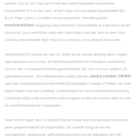
vormen zijn 10–50
free spins
met een vooraf bepaalde spinwaarde
(bijvoorbeeld €0,10 per spin), of een klein bonusbudget (bijvoorbeeld €5–
€20). Maar “gratis” is zelden onvoorwaardelijk. Meestal gelden
inzetvereisten
(wagering requirements), bijvoorbeeld 30x de bonus of de
spinwinst, plus restricties zoals een maximale inzet per spin en een
max
cashout
(bijvoorbeeld €50–€100) op winsten uit no deposit bonussen.
Verificatie (KYC) speelt ook een rol. Zelfs als je zonder storting start, vragen
veel operators om e-mail- of identiteitsverificatie om fraude te voorkomen.
Zo kan een no deposit promotie gereserveerd zijn voor nieuwe spelers uit
specifieke landen. Voor Nederlanders geldt dat een
casino zonder CRUKS
vaak een buitenlandse licentie heeft (bijvoorbeeld Curaçao of Malta), elk met
eigen regels voor bonusbeleid, uitbetalingen en consumentenbescherming.
Controleer altijd welk toezichthoudend orgaan achter de licentie staat en hoe
de klachtenprocedure is geregeld.
Waar het om gaat: een
no deposit bonus
is een kennismakingsinstrument,
geen gegarandeerde winstgenerator. De waarde hangt af van de
voorwaarden, spelkeuze, softwareleveranciers en de reputatie van het