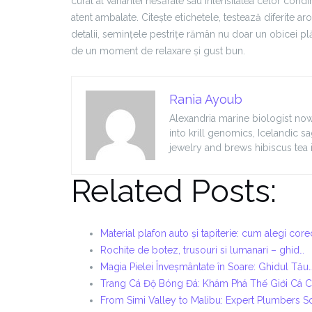
curat al variantei nesărate sau intensitatea celor cond
atent ambalate. Citește etichetele, testează diferite a
detalii, semințele pestrițe rămân nu doar un obicei plă
de un moment de relaxare și gust bun.
Rania Ayoub
Alexandria marine biologist now
into krill genomics, Icelandic s
jewelry and brews hibiscus tea 
Related Posts:
Material plafon auto și tapiterie: cum alegi core
Rochite de botez, trusouri si lumanari – ghid…
Magia Pielei Înveșmântate în Soare: Ghidul Tău
Trang Cá Độ Bóng Đá: Khám Phá Thế Giới Cá 
From Simi Valley to Malibu: Expert Plumbers S