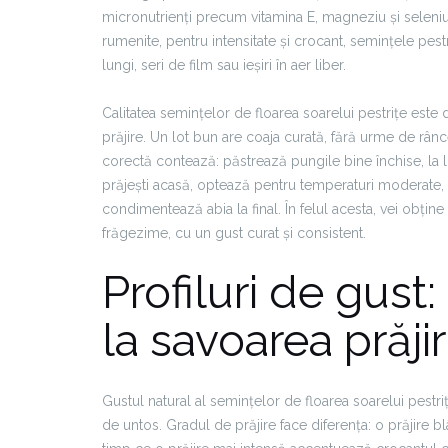
micronutrienți precum vitamina E, magneziu și seleniu. 
rumenite, pentru intensitate și crocant, semințele pe
lungi, seri de film sau ieșiri în aer liber.
Calitatea semințelor de floarea soarelui pestrițe este
prăjire. Un lot bun are coaja curată, fără urme de rânc
corectă contează: păstrează pungile bine închise, la lo
prăjești acasă, optează pentru temperaturi moderate, pe
condimentează abia la final. În felul acesta, vei obțin
frăgezime, cu un gust curat și consistent.
Profiluri de gust
la savoarea prăjiri
Gustul natural al semințelor de floarea soarelui pestri
de untos. Gradul de prăjire face diferența: o prăjire 