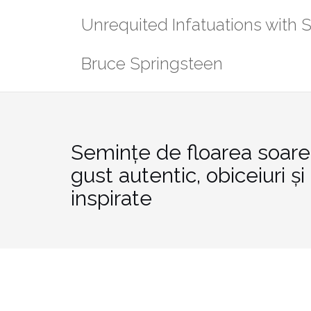
Skip
Unrequited Infatuations with 
to
content
Bruce Springsteen
Semințe de floarea soarel
gust autentic, obiceiuri și
inspirate