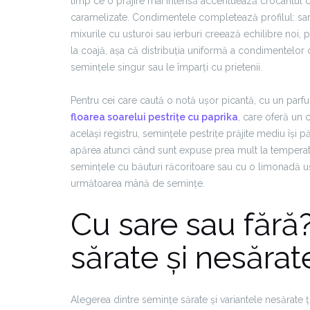
timp ce o prăjire mai intensă accentuează crocantul c
caramelizate. Condimentele completează profilul: sare
mixurile cu usturoi sau ierburi creează echilibre noi,
la coajă, așa că distribuția uniformă a condimentelor
semințele singur sau le împarți cu prietenii.
Pentru cei care caută o notă ușor picantă, cu un parf
floarea soarelui pestrițe cu paprika
, care oferă un 
același registru, semințele pestrițe prăjite mediu își 
apărea atunci când sunt expuse prea mult la temperatur
semințele cu băuturi răcoritoare sau cu o limonadă uș
următoarea mână de semințe.
Cu sare sau fără
sărate și nesărat
Alegerea dintre semințe sărate și variantele nesărate ți