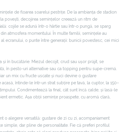
mințele de floarea soarelui pestrițe. De la ambianța de stadion
i la povești, decojirea semințelor creează un ritm de
ială: cojile se adună într-o hârtie sau într-o pungă, se sparg
rte din atmosfera momentului. În multe familii, semințele au
l ecranului, o punte între generații: bunicii povestesc, cei mici
 și în bucătărie. Miezul decojit, crud sau ușor prăjit, se
rată, în pesto-uri alternative sau ca topping pentru supe-cremă.
iar un mix cu fructe uscate și nuci devine o gustare
acasă, întinde-le într-un strat subțire pe tavă, la cuptor, la 150–
mpului. Condimentează la final, cât sunt încă calde, și lasă-le
ient ermetic. Așa obții semințe proaspete, cu aromă clară,
unt o alegere versatilă: gustare de zi cu zi, acompaniament
 simple, dar pline de personalitate. Fie că preferi profilul