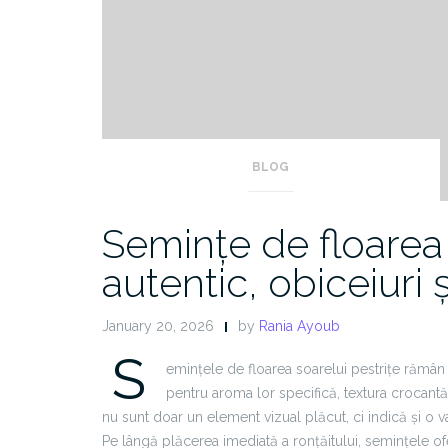
BLOG
Semințe de floarea 
autentic, obiceiuri ș
January 20, 2026
by
Rania Ayoub
S
emințele de floarea soarelui pestrițe rămân
pentru aroma lor specifică, textura crocantă ș
nu sunt doar un element vizual plăcut, ci indică și o v
Pe lângă plăcerea imediată a ronțăitului, semințele ofe