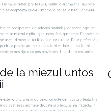
Fie că le preferi prăjite ușor, pentru o aromă fină, sau bine
strițe se adaptează oricărui moment: pauze la birou, drumuri
 dată de prospețime, de selecția mărimii și de tehnologia de
ezire, iar miezul e plin, ușor untos, fără gust amar. Depozitarea
c uscat și răcoros, ferite de lumină directă. Dacă preferi să le
ntru a proteja aromele naturale și calitatea uleiurilor, și
e semințe pestrițe care păstrează echilibrul dintre crocant și
: de la miezul untos
i
țe este rotund și ușor dulceag, cu note de nucă și o tentă fină
blândă păstrează aromele delicate și o textură mai fragedă, în