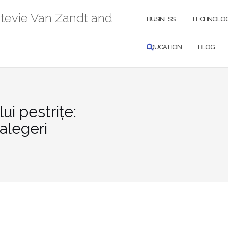
Stevie Van Zandt and
BUSINESS
TECHNOLO
EDUCATION
BLOG
ui pestrițe:
 alegeri