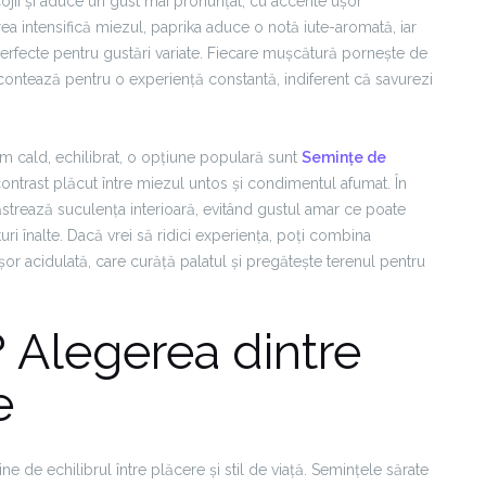
ojii și aduce un gust mai pronunțat, cu accente ușor
a intensifică miezul, paprika aduce o notă iute-aromată, iar
 perfecte pentru gustări variate. Fiecare mușcătură pornește de
 contează pentru o experiență constantă, indiferent că savurezi
um cald, echilibrat, o opțiune populară sunt
Semințe de
contrast plăcut între miezul untos și condimentul afumat. În
păstrează suculența interioară, evitând gustul amar ce poate
i înalte. Dacă vrei să ridici experiența, poți combina
or acidulată, care curăță palatul și pregătește terenul pentru
? Alegerea dintre
e
ne de echilibrul între plăcere și stil de viață. Semințele sărate