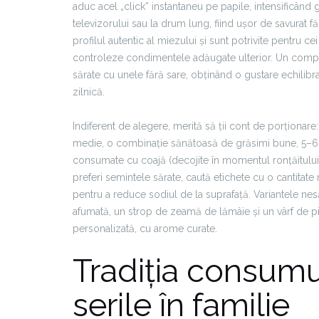
aduc acel „click” instantaneu pe papile, intensificând gu
televizorului sau la drum lung, fiind ușor de savurat 
profilul autentic al miezului și sunt potrivite pentru
controleze condimentele adăugate ulterior. Un compr
sărate cu unele fără sare, obținând o gustare echilibr
zilnică.
Indiferent de alegere, merită să ții cont de porționa
medie, o combinație sănătoasă de grăsimi bune, 5–6 gr
consumate cu coajă (decojite în momentul ronțăitului), 
preferi semintele sărate, caută etichete cu o cantitat
pentru a reduce sodiul de la suprafață. Variantele nes
afumată, un strop de zeamă de lămâie și un vârf de p
personalizată, cu arome curate.
Tradiția consumul
serile în familie