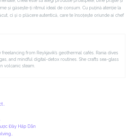
imentate, cheia este să alegi produse proaspete, bine prăjite și
rome și găsește-ți ritmul ideal de consum. Cu puțină atenție la
cut, ci și o plăcere autentică, care te însoțește oriunde ai chef
 freelancing from Reykjavík’s geothermal cafés. Rania dives
agas, and mindful digital-detox routines. She crafts sea-glass
in volcanic steam.
ct…
…
Cược Đầy Hấp Dẫn
olving…