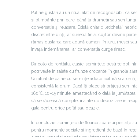
Puține gustări au un ritual atât de recognoscibil ca se
și plimbările prin parc, până la drumeții sau seri lung
conversație și relaxare. Există chiar o „etichetă” neofic
discret între dinți, iar sunetul fin al cojilor devine pa
rămas gustarea care adună oamenii în jurul mesei sau a
învață îndemânarea, iar conversația curge firesc.
Dincolo de ronțăitul clasic, semințele pestrițe pot intra
potrivește în salate cu frunze crocante, în granola să
Un aluat de pâine cu semințe aduce textură și aromă, 
consistentă la drum. Dacă îți place să prăjești semințe 
160°C, 10–15 minute, amestecând o dată la jumătatea ti
să se răcească complet înainte de depozitare în recip
gata pentru orice poftă sau ocazie.
În concluzie, semințele de floarea soarelui pestrițe s
pentru momente sociale și ingredient de bază în rețete