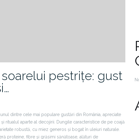
soarelui pestrițe: gust
N
i…
 unul dintre cele mai populare gustări din România, apreciate
i ritualul aparte al decojirii. Dungile caracteristice de pe coajă
arietate robustă, cu miez generos și bogat în uleiuri naturale.
ră proteine, fibre și grăsimi sănătoase, alături de