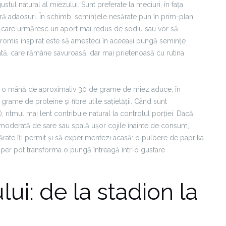
stul natural al miezului. Sunt preferate la meciuri, în fața
fără adaosuri. În schimb, semințele nesărate pun în prim-plan
 cei care urmăresc un aport mai redus de sodiu sau vor să
omis inspirat este să amesteci în aceeași pungă semințe
ată, care rămâne savuroasă, dar mai prietenoasă cu rutina
re: o mână de aproximativ 30 de grame de miez aduce, în
ame de proteine și fibre utile sațietății. Când sunt
ritmul mai lent contribuie natural la controlul porției. Dacă
e moderată de sare sau spală ușor cojile înainte de consum,
ărate îți permit și să experimentezi acasă: o pulbere de paprika
iper pot transforma o pungă întreagă într-o gustare
ui: de la stadion la