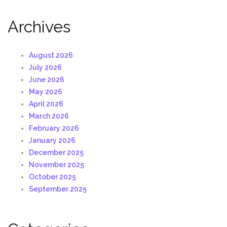
Archives
August 2026
July 2026
June 2026
May 2026
April 2026
March 2026
February 2026
January 2026
December 2025
November 2025
October 2025
September 2025