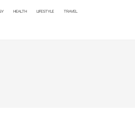
GY
HEALTH
LIFESTYLE
TRAVEL