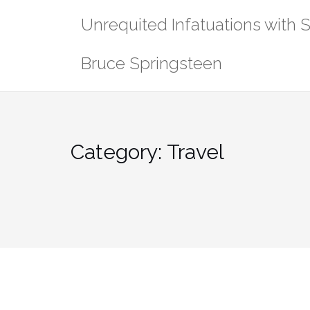
Skip
Unrequited Infatuations with 
to
content
Bruce Springsteen
Category:
Travel