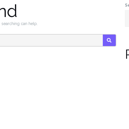
nd
S
s searching can help.
SEARCH